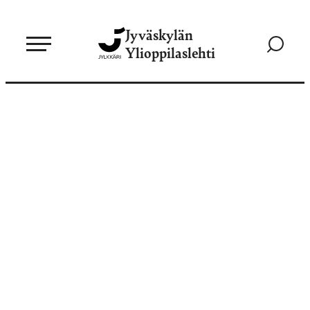
Siirry
Jyväskylän
suoraan
Siirry
Ylioppilaslehti
sisältöön
hakusivul