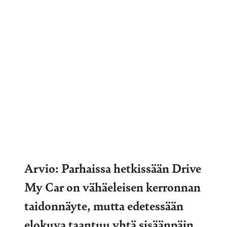
Arvio: Parhaissa hetkissään Drive
My Car on vähäeleisen kerronnan
taidonnäyte, mutta edetessään
elokuva taantuu yhtä sisäänpäin