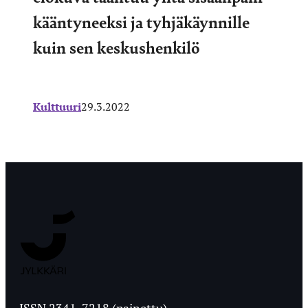
kääntyneeksi ja tyhjäkäynnille
kuin sen keskushenkilö
Kulttuuri
29.3.2022
Jyväskylän
Ylioppilaslehti
ISSN 2341-7218 (painettu)