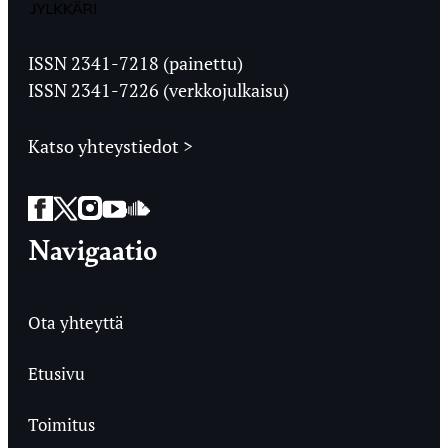
Jyväskylän
Ylioppilaslehti
ISSN 2341-7218 (painettu)
ISSN 2341-7226 (verkkojulkaisu)
Katso yhteystiedot >
Facebook
Twitter
Instagram
YouTube
SoundCloud
Navigaatio
Ota yhteyttä
Etusivu
Toimitus