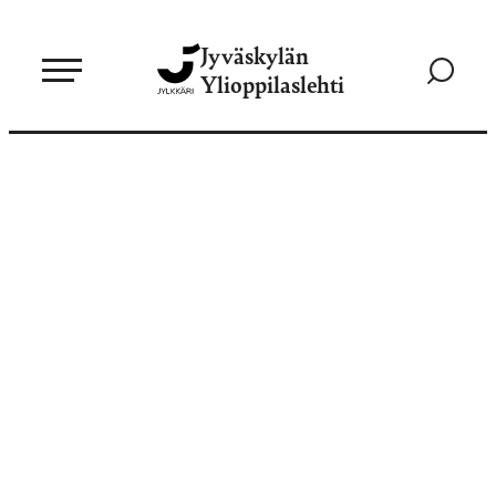
Siirry
Jyväskylän
suoraan
Siirry
Ylioppilaslehti
sisältöön
hakusivul