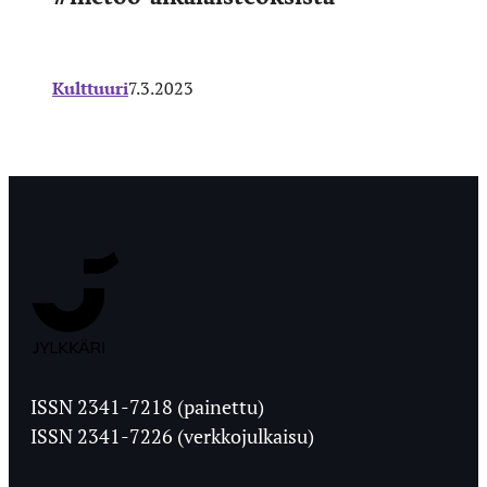
Kulttuuri
7.3.2023
Jyväskylän
Ylioppilaslehti
ISSN 2341-7218 (painettu)
ISSN 2341-7226 (verkkojulkaisu)