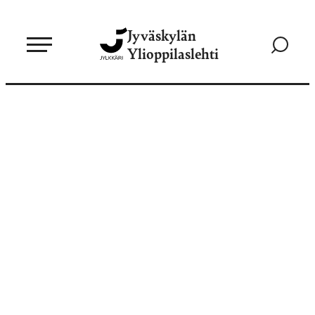
Siirry
Jyväskylän
suoraan
Siirry
Ylioppilaslehti
sisältöön
hakusivul