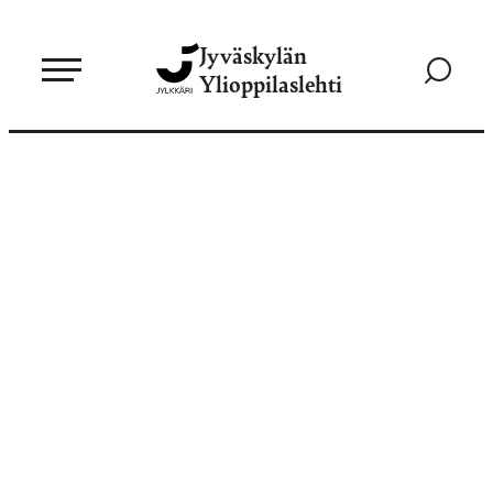
Siirry
Jyväskylän
suoraan
Siirry
Ylioppilaslehti
sisältöön
hakusivul