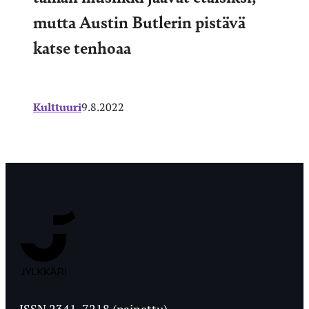
mutta Austin Butlerin pistävä
katse tenhoaa
Kulttuuri
9.8.2022
Jyväskylän
Ylioppilaslehti
ISSN 2341-7218 (painettu)