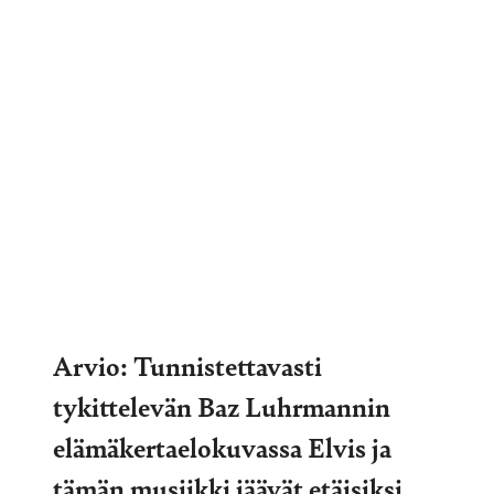
Arvio: Tunnistettavasti
tykittelevän Baz Luhrmannin
elämäkertaelokuvassa Elvis ja
tämän musiikki jäävät etäisiksi,