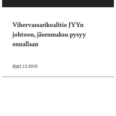
Vihervassarikoalitio JYYn
johtoon, jäsenmaksu pysyy
ennallaan
Nyt
2.12.2010