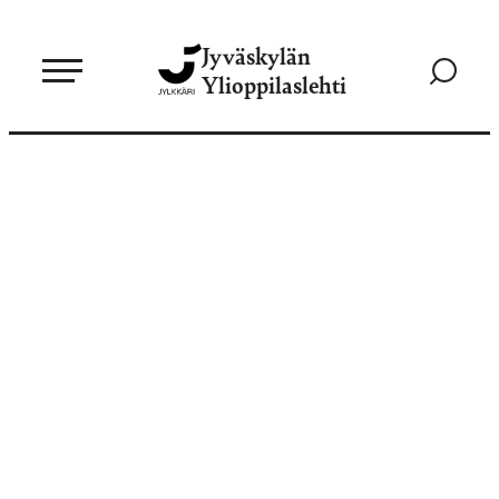
Siirry
Jyväskylän
suoraan
Siirry
Ylioppilaslehti
sisältöön
hakusivul