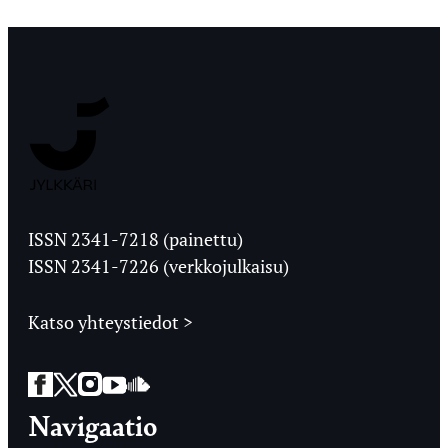
Jyväskylän
Ylioppilaslehti
ISSN 2341-7218 (painettu)
ISSN 2341-7226 (verkkojulkaisu)
Katso yhteystiedot >
Facebook
Twitter
Instagram
YouTube
SoundCloud
Navigaatio