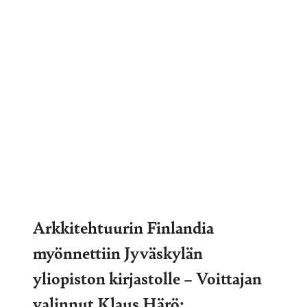
Arkkitehtuurin Finlandia
myönnettiin Jyväskylän
yliopiston kirjastolle – Voittajan
valinnut Klaus Härö: