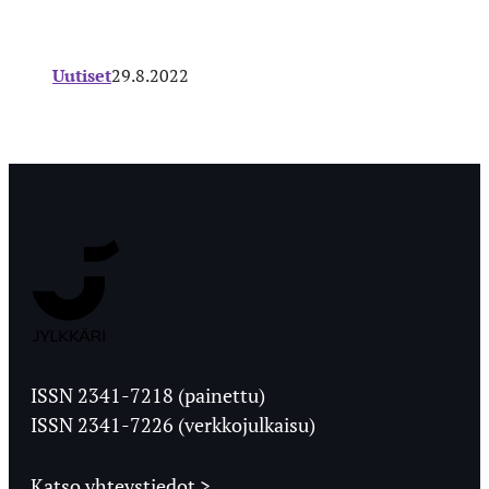
Uutiset
29.8.2022
Jyväskylän
Ylioppilaslehti
ISSN 2341-7218 (painettu)
ISSN 2341-7226 (verkkojulkaisu)
Katso yhteystiedot >