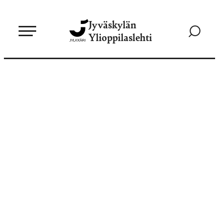
Siirry
Jyväskylän
suoraan
Siirry
Ylioppilaslehti
sisältöön
hakusivul