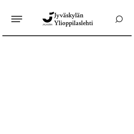
Siirry
Jyväskylän
suoraan
Siirry
Ylioppilaslehti
sisältöön
hakusivul