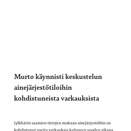
Murto käynnisti keskustelun
ainejärjestötiloihin
kohdistuneista varkauksista
Jylkkärin saamien tietojen mukaan ainejärjestöihin on
kohdistunut useita varkauksia kuluneen vuoden aikana.