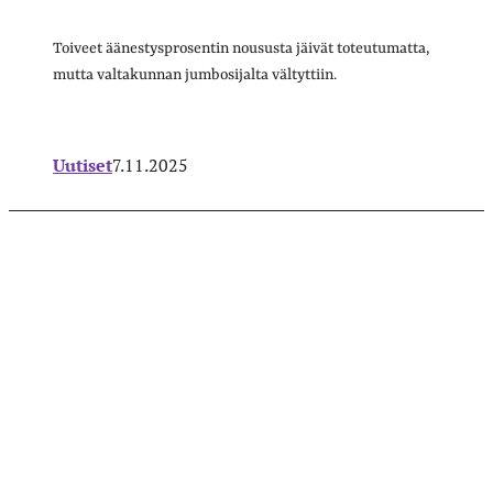
Toiveet äänestysprosentin noususta jäivät toteutumatta,
mutta valtakunnan jumbosijalta vältyttiin.
Uutiset
7.11.2025