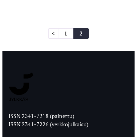
Artikkelien
<
1
2
sivutus
Jyväskylän
Ylioppilaslehti
ISSN 2341-7218 (painettu)
ISSN 2341-7226 (verkkojulkaisu)