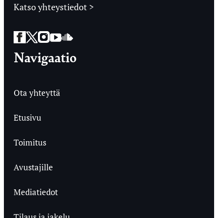
Katso yhteystiedot >
Facebook
Twitter
Instagram
YouTube
SoundCloud
Navigaatio
Ota yhteyttä
Etusivu
Toimitus
Avustajille
Mediatiedot
Tilaus ja jakelu