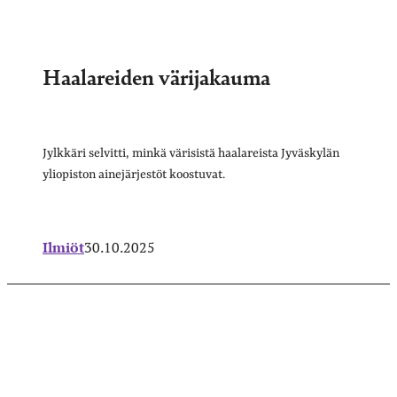
Haalareiden värijakauma
Jylkkäri selvitti, minkä värisistä haalareista Jyväskylän
yliopiston ainejärjestöt koostuvat.
Ilmiöt
30.10.2025