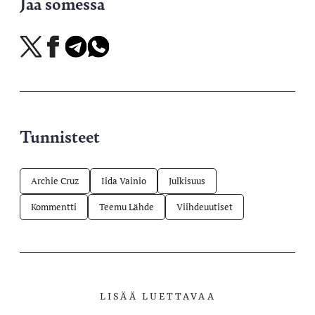
Jaa somessa
Jaa
Jaa
Jaa
Jaa
X-
Facebookissa
Telegramissa
WhatsAppissa
palvelussa
Tunnisteet
Archie Cruz
Iida Vainio
Julkisuus
Kommentti
Teemu Lähde
Viihdeuutiset
LISÄÄ LUETTAVAA