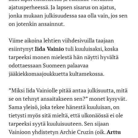
ajatusperheessä. Ja lapsen sisarus on ajatus,
jonka mukaan julkisuudessa saa olla vain, jos sen
on jotenkin ansainnut.
Viime aikoina lehtien viihdesivuilla taajaan
esiintynyt
Iida Vainio
tuli kuuluisaksi, koska
tarpeeksi monen mielestä hän näytti hyvältä
odottaessaan Suomeen palaavaa
jääkiekkomaajoukkuetta kultamekossa.
”Miksi Iida Vainiolle pitää antaa julkisuutta, mitä
se on tehnyt ansaitakseen sen?” monet kysyvät.
Sama yleisö, joka tekee hänestä kuuluisan, on
tietysti myös sitä mieltä, että ulkonäössä ei ole
tarpeeksi syytä kuuluisuuteen. Sen sijaan
Vainioon yhdistetyn Archie Cruzin (oik.
Arttu