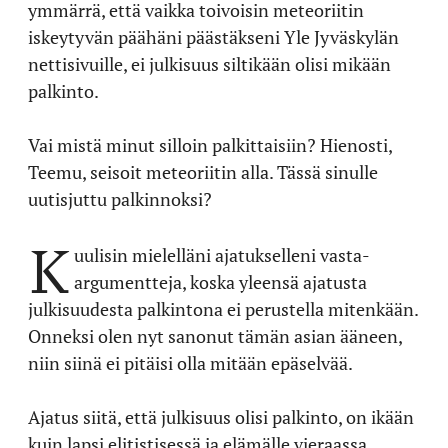
ymmärrä, että vaikka toivoisin meteoriitin
iskeytyvän päähäni päästäkseni Yle Jyväskylän
nettisivuille, ei julkisuus siltikään olisi mikään
palkinto.
Vai mistä minut silloin palkittaisiin? Hienosti,
Teemu, seisoit meteoriitin alla. Tässä sinulle
uutisjuttu palkinnoksi?
K
uulisin mielelläni ajatukselleni vasta-
argumentteja, koska yleensä ajatusta
julkisuudesta palkintona ei perustella mitenkään.
Onneksi olen nyt sanonut tämän asian ääneen,
niin siinä ei pitäisi olla mitään epäselvää.
Ajatus siitä, että julkisuus olisi palkinto, on ikään
kuin lapsi elitistisessä ja elämälle vieraassa