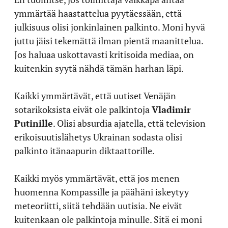
ymmärtää haastattelua pyytäessään, että
julkisuus olisi jonkinlainen palkinto. Moni hyvä
juttu jäisi tekemättä ilman pientä maanittelua.
Jos haluaa uskottavasti kritisoida mediaa, on
kuitenkin syytä nähdä tämän harhan läpi.
Kaikki ymmärtävät, että uutiset Venäjän
sotarikoksista eivät ole palkintoja
Vladimir
Putinille
. Olisi absurdia ajatella, että television
erikoisuutislähetys Ukrainan sodasta olisi
palkinto itänaapurin diktaattorille.
Kaikki myös ymmärtävät, että jos menen
huomenna Kompassille ja päähäni iskeytyy
meteoriitti, siitä tehdään uutisia. Ne eivät
kuitenkaan ole palkintoja minulle. Sitä ei moni