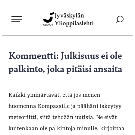
Siirry
Jyväskylän
suoraan
Siirry
Ylioppilaslehti
sisältöön
hakusivul
Kommentti: Julkisuus ei ole
palkinto, joka pitäisi ansaita
Kaikki ymmärtävät, että jos menen
huomenna Kompassille ja päähäni iskeytyy
meteoriitti, siitä tehdään uutisia. Ne eivät
kuitenkaan ole palkintoja minulle, kirjoittaa