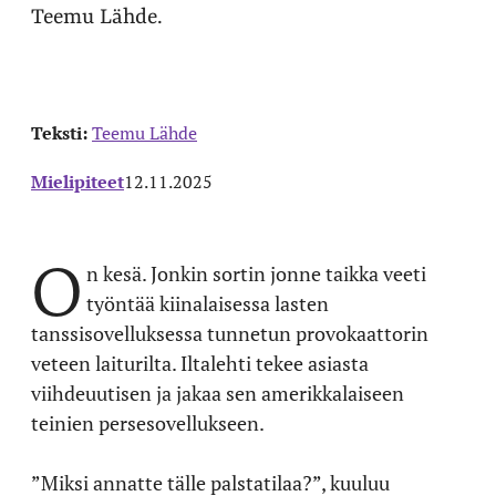
Teemu Lähde.
Teksti:
Teemu Lähde
Mielipiteet
12.11.2025
O
n kesä. Jonkin sortin jonne taikka veeti
työntää kiinalaisessa lasten
tanssisovelluksessa tunnetun provokaattorin
veteen laiturilta. Iltalehti tekee asiasta
viihdeuutisen ja jakaa sen amerikkalaiseen
teinien persesovellukseen.
”Miksi annatte tälle palstatilaa?”, kuuluu