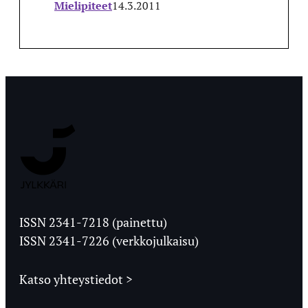
Mielipiteet
14.3.2011
Jyväskylän
Ylioppilaslehti
ISSN 2341-7218 (painettu)
ISSN 2341-7226 (verkkojulkaisu)
Katso yhteystiedot >