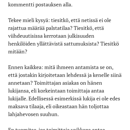
kommentti postauksen alla.
Tekee mieli kysyä: tiesitkö, että netissä ei ole
rajattua määrää palstatilaa? Tiesitkö, että
viihdeuutisissa kerrotaan julkisuuden
henkilöiden yllättävistä sattumuksista? Tiesitkö
mitään?
Ennen kaikkea: mitä ihmeen antamista se on,
että jostakin kirjoitetaan lehdessä ja kenelle siinä
annetaan? Toimittajan asiakas on hänen
lukijansa, eli korkeintaan toimittaja antaa
lukijalle. Edellisessä esimerkissä lukija ei ole edes
maksava tilaaja, eli oikeastaan hän toljottaa
lahjahevosen suuhun.
En tuomitse, jos toimittaja vaikkapa antaa