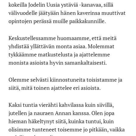
kokeilla Jodelin Uusia ystäviä -kanavaa, sillä
välivuodelle jäätyään hänen kaverinsa muuttivat
opintojen perässä muille paikkakunnille.
Keskustellessamme huomaamme, että meitä
yhdistää yllättävän monta asiaa. Molemmat
tykkäämme matkustelusta ja ajattelemme
monista asioista hyvin samankaltaisesti.
Olemme selvästi kiinnostuneita toisistamme ja
siitä, mitä toinen ajattelee eri asioista.
Kaksi tuntia vierähti kahvilassa kuin siivillä,
jutellen ja nauraen Annan kanssa. Olen jopa
hieman häkeltynyt siitä, kuinka tuntui, kuin
olisimme tunteneet toisemme jo pitkään, vaikka