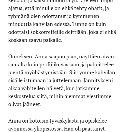
kello on jo kaksi minuuttia yli. Mieleeni hiipii
ajatus, että minulle on ehkä tehty oharit, ja
tyhmänä olen odottanut jo kymmenen
minuuttia kahvilan edessä. Tunne on kuin
odottaisi sokkotreffeille deittiään, joka ei ehkä
koskaan saavu paikalle.
Onnekseni Anna saapuu pian, näyttäen aivan
samalta kuin profiilikuvassaan, ja pahoittelee
pientä myöhästymistään. Siirrymme kahvilan
sisälle istumaan ja juttelemaan. Jännitykseni
alkaa vähitellen hälvetä, kun jatkamme
keskustelua siitä, mihin aiemmat viestimme
olivat jääneet.
Anna on kotoisin Jyväskylästä ja opiskelee
avoimessa yliopistossa. Hän oli päättänyt