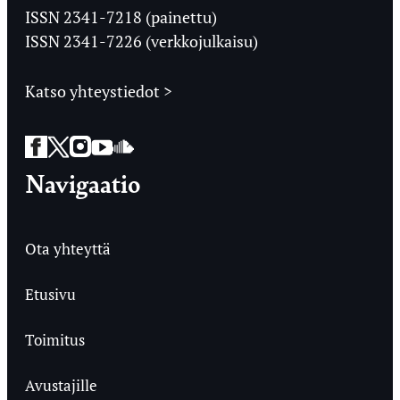
Ylioppilaslehti
ISSN 2341-7218 (painettu)
ISSN 2341-7226 (verkkojulkaisu)
Katso yhteystiedot >
Facebook
Twitter
Instagram
YouTube
SoundCloud
Navigaatio
Ota yhteyttä
Etusivu
Toimitus
Avustajille