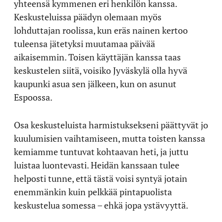
yhteensä kymmenen eri henkilön kanssa.
Keskusteluissa päädyn olemaan myös
lohduttajan roolissa, kun eräs nainen kertoo
tuleensa jätetyksi muutamaa päivää
aikaisemmin. Toisen käyttäjän kanssa taas
keskustelen siitä, voisiko Jyväskylä olla hyvä
kaupunki asua sen jälkeen, kun on asunut
Espoossa.
Osa keskusteluista harmistuksekseni päättyvät jo
kuulumisien vaihtamiseen, mutta toisten kanssa
kemiamme tuntuvat kohtaavan heti, ja juttu
luistaa luontevasti. Heidän kanssaan tulee
helposti tunne, että tästä voisi syntyä jotain
enemmänkin kuin pelkkää pintapuolista
keskustelua somessa – ehkä jopa ystävyyttä.