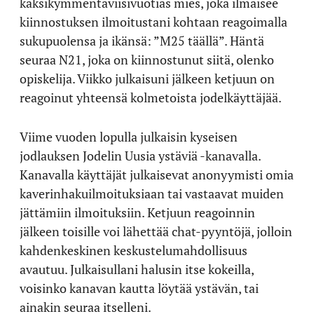
kaksikymmentäviisivuotias mies, joka ilmaisee
kiinnostuksen ilmoitustani kohtaan reagoimalla
sukupuolensa ja ikänsä: ”M25 täällä”. Häntä
seuraa N21, joka on kiinnostunut siitä, olenko
opiskelija. Viikko julkaisuni jälkeen ketjuun on
reagoinut yhteensä kolmetoista jodelkäyttäjää.
Viime vuoden lopulla julkaisin kyseisen
jodlauksen Jodelin Uusia ystäviä -kanavalla.
Kanavalla käyttäjät julkaisevat anonyymisti omia
kaverinhakuilmoituksiaan tai vastaavat muiden
jättämiin ilmoituksiin. Ketjuun reagoinnin
jälkeen toisille voi lähettää chat-pyyntöjä, jolloin
kahdenkeskinen keskustelumahdollisuus
avautuu. Julkaisullani halusin itse kokeilla,
voisinko kanavan kautta löytää ystävän, tai
ainakin seuraa itselleni.