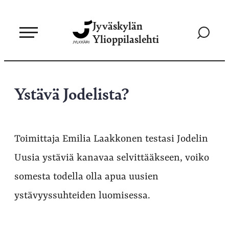
Siirry
Jyväskylän
suoraan
Siirry
Ylioppilaslehti
sisältöön
hakusivul
Ystävä Jodelista?
Toimittaja Emilia Laakkonen testasi Jodelin
Uusia ystäviä kanavaa selvittääkseen, voiko
somesta todella olla apua uusien
ystävyyssuhteiden luomisessa.