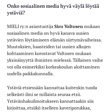
Onko sosiaalinen media hyvä väylä löytää
ystäviä?
MIELI ry:n asiantuntija
Siru Valtosen
mukaan
sosiaalinen media on hyvä kanava uusien
ystävien löytämiseen elämän siirtymävaiheissa.
Muutoksien, haasteiden tai uusien alkujen
kohtaaminen korostavat Valtosen mukaan
yksinäisyyttä ihmisten mielessä. Tällainen vaihe
voi olla esimerkiksi korkeakoulun aloittaminen
uudella paikkakunnalla.
Ystäviä etsiessään kannattaa kuitenkin tuoda
selkeästi ilmi se millaista seuraa etsii.
Ystävänhakuilmoitukseen kannattaakin siis
kirjoittaa, etsiikö itselleen kaveriporukkaa,