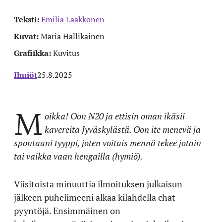
Teksti:
Emilia Laakkonen
Kuvat:
Maria Hallikainen
Grafiikka:
Kuvitus
Ilmiöt
25.8.2025
M
oikka! Oon N20 ja ettisin oman ikäsii
kavereita Jyväskylästä. Oon ite menevä ja
spontaani tyyppi, joten voitais mennä tekee jotain
tai vaikka vaan hengailla (hymiö).
Viisitoista minuuttia ilmoituksen julkaisun
jälkeen puhelimeeni alkaa kilahdella chat-
pyyntöjä. Ensimmäinen on