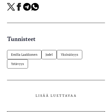
Jaa
Jaa
Jaa
Jaa
X-
Facebookissa
Telegramissa
WhatsAppissa
palvelussa
Tunnisteet
Emilia Laakkonen
Jodel
Yksinäisyys
Ystävyys
LISÄÄ LUETTAVAA