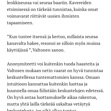
lenkkiseuraa vai seuraa baariin. Kavereiden
etsimisessä on tärkeää tunnistaa, kuinka omat
voimavarat riittävät uusien ihmisten
tapaamiseen.
”Kun tuntee itsensä ja kertoo, millaista seuraa
kanavalta hakee, resonoi se silloin myös muissa
käyttäjissä ”, Valtonen sanoo.
Anonymiteetti voi kuitenkin tuoda haasteita ja
Valtosen mukaan netin vaarat on hyvä tunnistaa
keskustellessa tuntemattomien kanssa. Omaan
intuitioon kannattaa kuitenkin luottaa ja
kuunnella omaa fiilistään keskustelujen edetessä.
On hyvä antaa luottamukselle aikaa rakentua,
mutta yhtä lailla tärkeää uskaltaa vetäytyä
keskustelusta, jos siltä alkaa tuntua.