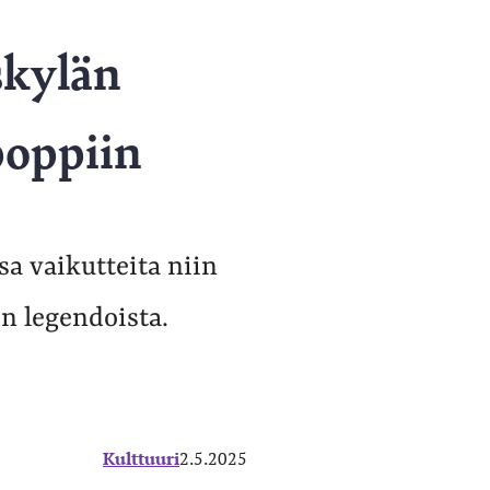
skylän
poppiin
sa vaikutteita niin
n legendoista.
Kulttuuri
2.5.2025