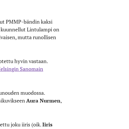
dut PMMP-bändin kaksi
 kuunnellut Lintulampi on
ivaisen, mutta runollisen
otettu hyvin vastaan.
elsingin Sanomain
arunouden muodossa.
esikuvikseen
Aura Nurmen
,
tu joku iiris (oik.
Iiris