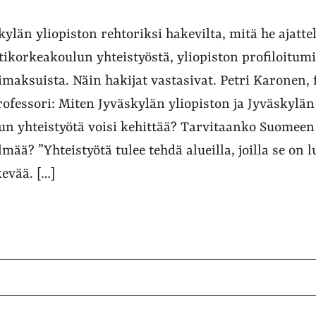
kylän yliopiston rehtoriksi hakevilta, mitä he ajatt
ikorkeakoulun yhteistyöstä, yliopiston profiloitumi
imaksuista. Näin hakijat vastasivat. Petri Karonen, f
ofessori: Miten Jyväskylän yliopiston ja Jyväskylän
n yhteistyötä voisi kehittää? Tarvitaanko Suomeen
mää? ”Yhteistyötä tulee tehdä alueilla, joilla se on 
kevää. […]