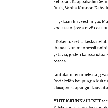
kehtoon, Kauppakadun Semin
Ruth, Vanha Kunnon Kahvila j
”Tykkään hirveesti myös Mäki
kodistaan, jossa myös osa u
”Kokemukset ja keskustelut y
ihanaa, kun mennessä noihin 
ystäviä, joiden kanssa istua 
toteaa.
Lintulammen mielestä Jyväsk
Jyväskylän kaupungin kulttu
alasajon kaupungin kaavoitu
YHTEISKUNNALLISET
tee
Yllykekone- kappaleen, jonk