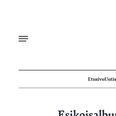
Siirry
suoraan
sisältöön
Etusivu
Uutis
Esikoisalbu