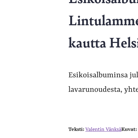
Lintulamme
kautta Hels
Esikoisalbuminsa jul
lavarunoudesta, yhte
Teksti:
Valentin Vänksä
Kuvat: