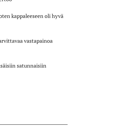
 joten kappaleeseen oli hyvä
arvittavaa vastapainoa
säisiin satunnaisiin