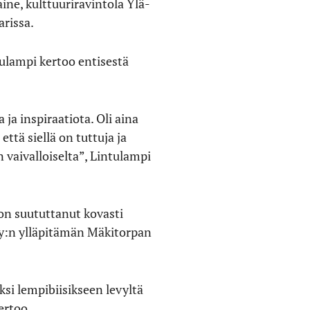
e, kulttuuriravintola Ylä-
arissa.
tulampi kertoo entisestä
ja inspiraatiota. Oli aina
ttä siellä on tuttuja ja
n vaivalloiselta”, Lintulampi
on suututtanut kovasti
ry:n ylläpitämän Mäkitorpan
si lempibiisikseen levyltä
ertoo