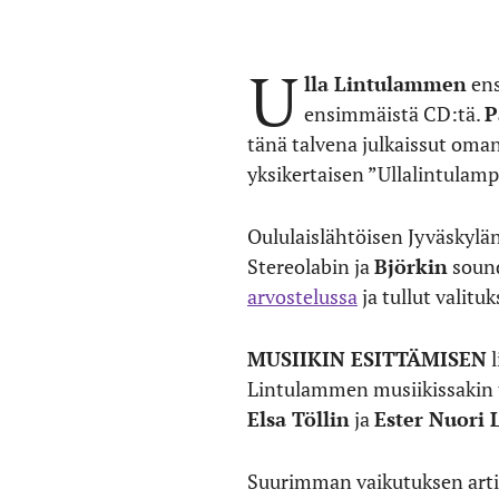
U
lla Lintulammen
ens
ensimmäistä CD:tä.
P
tänä talvena julkaissut oma
yksikertaisen ”Ullalintulampi
Oululaislähtöisen Jyväskylä
Stereolabin ja
Björkin
sound
arvostelussa
ja tullut valituk
MUSIIKIN ESITTÄMISEN
l
Lintulammen musiikissakin te
Elsa Töllin
ja
Ester Nuori 
Suurimman vaikutuksen artist