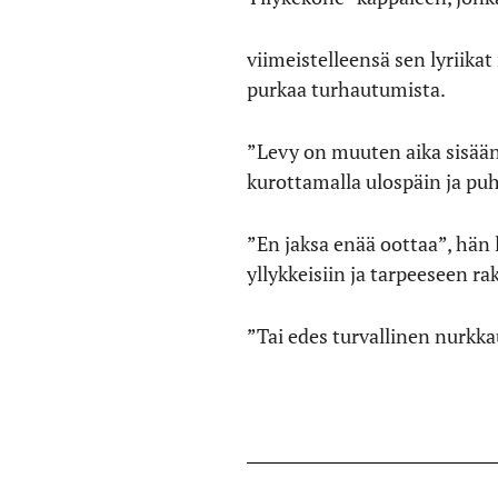
viimeistelleensä sen lyriikat
purkaa turhautumista.
”Levy on muuten aika sisään
kurottamalla ulospäin ja pu
”En jaksa enää oottaa”, hän 
yllykkeisiin ja tarpeeseen r
”Tai edes turvallinen nurk