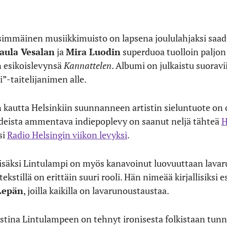
immäinen musiikkimuisto on lapsena joululahjaksi saa
aula Vesalan
ja
Mira Luodin
superduoa tuolloin paljon
n esikoislevynsä
Kannattelen
. Albumi on julkaistu suoravi
”-taitelijanimen alle.
n kautta Helsinkiin suunnanneen artistin sieluntuote on 
eista ammentava indiepoplevy on saanut neljä tähteä
H
si
Radio Helsingin viikon levyksi
.
isäksi Lintulampi on myös kanavoinut luovuuttaan lav
kstillä on erittäin suuri rooli. Hän nimeää kirjallisiksi 
Lepän
, joilla kaikilla on lavarunoustaustaa.
ina Lintulampeen on tehnyt ironisesta folkistaan tunnet