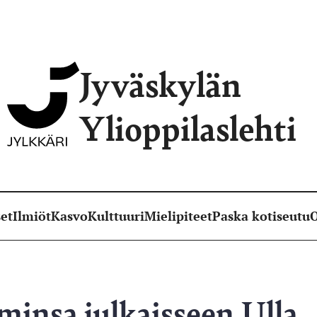
Jyväskylän
Ylioppilaslehti
et
Ilmiöt
Kasvo
Kulttuuri
Mielipiteet
Paska kotiseutu
O
minsa julkaisseen Ulla