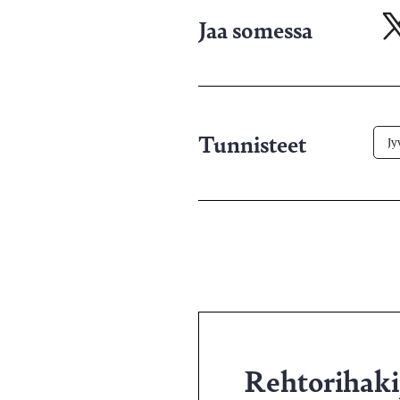
Jaa somessa
Ja
X-
pa
Tunnisteet
Jy
Rehtorihakij