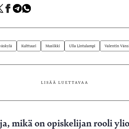
a
Jaa
Jaa
Jaa
Facebookissa
Telegramissa
WhatsAppissa
lvelussa
väskylä
Kulttuuri
Musiikki
Ulla Lintulampi
Valentin Väns
LISÄÄ LUETTAVAA
a, mikä on opiskelijan rooli yli