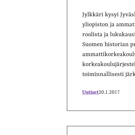
Jylkkäri kysyi Jyväs
yliopiston ja ammatt
roolista ja lukukaus
Suomen historian pr
ammattikorkeakoulu
korkeakoulujärjestel
toiminnallisesti jär
Uutiset
20.1.2017