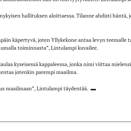
 nykyisen hallituksen aloittaessa. Tilanne ahdisti häntä,
päin käpertyvä, joten Yllykekone antaa levyn teemalle t
humalla toiminnasta”, Lintulampi kuvailee.
laulaa kyseisessä kappaleessa, jonka nimi viittaa mielensi
akentaa jotenkin parempi maailma.
kaus maailmaan”, Lintulampi täydentää. ▬