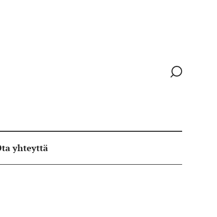
Siirry
hakusivull
ta yhteyttä