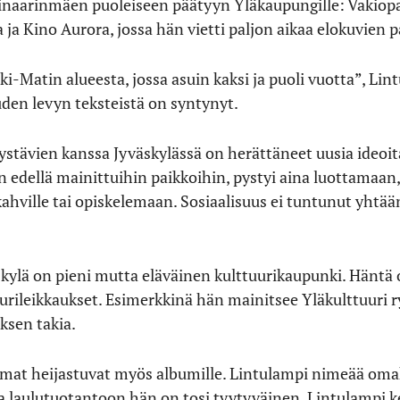
aarinmäen puoleiseen päätyyn Yläkaupungille: Vakiopain
a Kino Aurora, jossa hän vietti paljon aikaa elokuvien p
-Matin alueesta, jossa asuin kaksi ja puoli vuotta”, Lin
uden levyn teksteistä on syntynyt.
stävien kanssa Jyväskylässä on herättäneet uusia ideoita 
edellä mainittuihin paikkoihin, pystyi aina luottamaan, e
kahville tai opiskelemaan. Sosiaalisuus ei tuntunut yhtää
ylä on pieni mutta eläväinen kulttuurikaupunki. Häntä 
urileikkaukset. Esimerkkinä hän mainitsee Yläkulttuuri 
ksen takia.
mat heijastuvat myös albumille. Lintulampi nimeää omak
a laulutuotantoon hän on tosi tyytyväinen. Lintulampi k