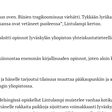
un oven. Biisien tragikoomisuus viehätti. Tykkään lyriikas
ikkansa ovat vetäneet puoleensa”, Lintulampi kertoo.
loitti opinnot Jyväskylän yliopiston yhteiskuntatieteellis
 kiinnostaa enemmän kirjallisuuden opinnot, joten aloin 
 ja hänelle tarjoutui tilaisuus muuttaa pääkaupunkiin ja 
ngin yliopistossa.
Helsingissä opiskellut Lintulampi muistelee vanhaa koti
 hänelle rakkaita paikkoja sijoittuen voimakkaasti Jyväsk