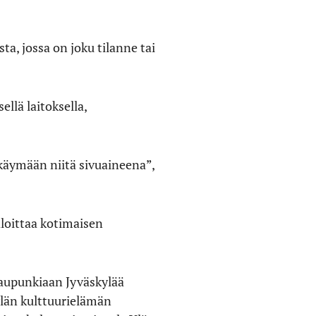
ta, jossa on joku tilanne tai
ellä laitoksella,
käymään niitä sivuaineena”,
aloittaa kotimaisen
kaupunkiaan Jyväskylää
ylän kulttuurielämän