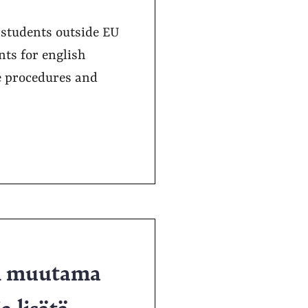
m students outside EU
nts for english
e procedures and
än muutama
a lisätä