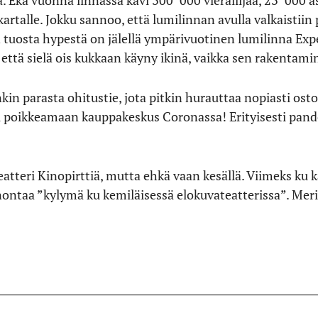
tä. Eka vuonna linnassa kävi 300 000 vierailijaa, 23 000
rtalle. Jokku sannoo, että lumilinnan avulla valkaistiin
tuosta hypestä on jälellä ympärivuotinen lumilinna Expe
 että sielä ois kukkaan käyny ikinä, vaikka sen rakentam
n parasta ohitustie, jota pitkin hurauttaa nopiasti ostok
ti poikkeamaan kauppakeskus Coronassa! Erityisesti pande
eatteri Kinopirttiä, mutta ehkä vaan kesällä. Viimeks ku kä
sanontaa ”kylymä ku kemiläisessä elokuvateatterissa”. Me