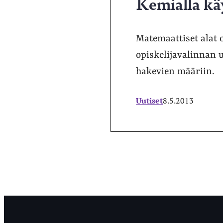
Kemialla k
Matemaattiset alat 
opiskelijavalinnan u
hakevien määriin.
Uutiset
8.5.2013