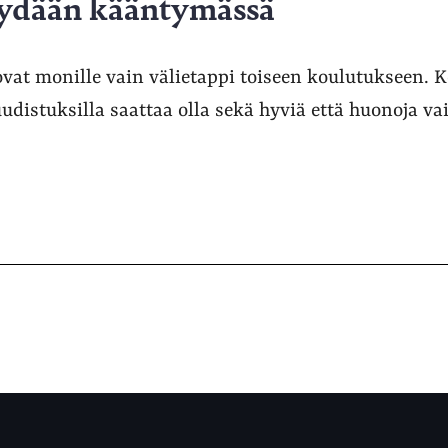
äydään kääntymässä
ovat monille vain välietappi toiseen koulutukseen. 
udistuksilla saattaa olla sekä hyviä että huonoja vai