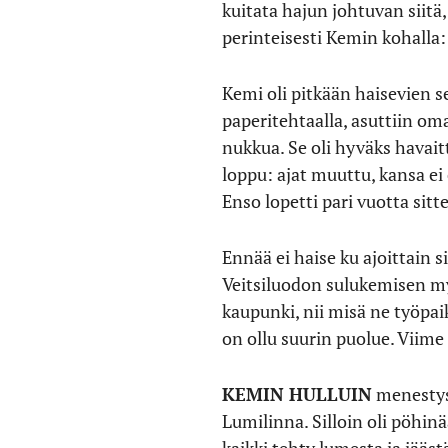
kuitata hajun johtuvan siitä,
perinteisesti Kemin kohalla: 
Kemi oli pitkään haisevien s
paperitehtaalla, asuttiin omak
nukkua. Se oli hyväks havait
loppu: ajat muuttu, kansa ei
Enso lopetti pari vuotta sit
Ennää ei haise ku ajoittain s
Veitsiluodon sulukemisen my
kaupunki, nii misä ne työpai
on ollu suurin puolue. Viime
KEMIN HULLUIN
menestys
Lumilinna. Silloin oli pöhinää