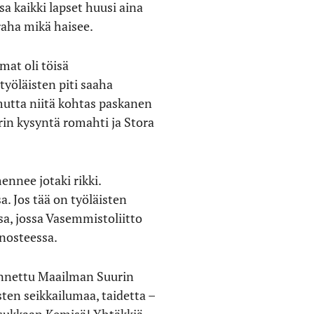
sa kaikki lapset huusi aina
 raha mikä haisee.
mat oli töisä
otyöläisten piti saaha
 mutta niitä kohtas paskanen
rin kysyntä romahti ja Stora
ennee jotaki rikki.
. Jos tää on työläisten
sa, jossa Vasemmistoliitto
 nosteessa.
ennettu Maailman Suurin
asten seikkailumaa, taidetta –