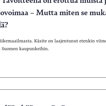
tovoimaa – Mutta miten se muk
lä?
liikemaailmasta. Käsite on laajentunut etenkin vi
s Suomen kaupunkeihin.