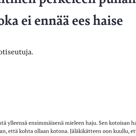
oka ei ennää ees haise
otiseutuja.
tä ylleensä ensimmäisenä mieleen haju. Sen kotoisan ha
an, että kohta ollaan kotona. Jäläkikätteen oon kuullu, ett