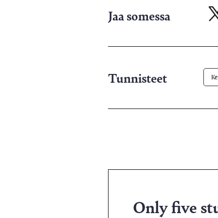
Jaa somessa
Ja
X-
pa
Tunnisteet
K
Only five st