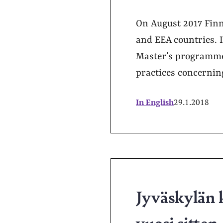
On August 2017 Finni
and EEA countries. I
Master’s programme
practices concerning
In English
29.1.2018
Jyväskylän 
vuosi sitten