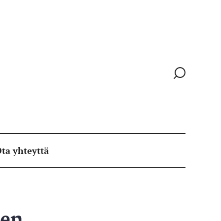
Siirry
hakusivull
ta yhteyttä
nen