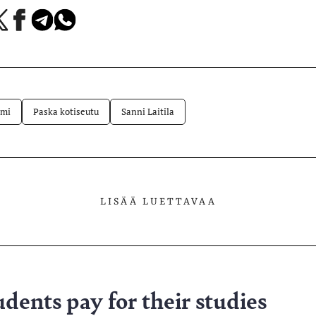
a
Jaa
Jaa
Jaa
Facebookissa
Telegramissa
WhatsAppissa
lvelussa
emi
Paska kotiseutu
Sanni Laitila
LISÄÄ LUETTAVAA
udents pay for their studies