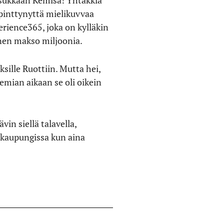
 asukkaan Kemisä! Yhtäkkiä
 pinttynyttä mielikuvvaa
rience365, joka on kylläkin
inen makso miljoonia.
sille Ruottiin. Mutta hei,
mian aikaan se oli oikein
vin siellä talavella,
rikaupungissa kun aina