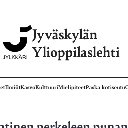
Jyväskylän
Ylioppilaslehti
et
Ilmiöt
Kasvo
Kulttuuri
Mielipiteet
Paska kotiseutu
O
entinen perkeleen puna