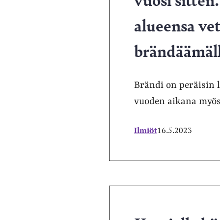
alueensa ve
brändäämäl
Brändi on peräisin 
vuoden aikana myö
Ilmiöt
16.5.2023