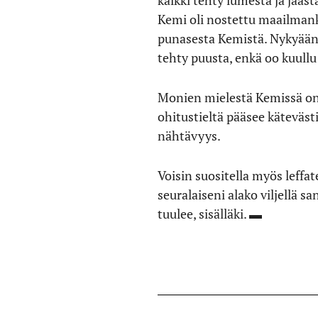
kaikki tehty lumesta ja jääs
Kemi oli nostettu maailmanka
punasesta Kemistä. Nykyään 
tehty puusta, enkä oo kuullu
Monien mielestä Kemissä onki
ohitustieltä pääsee käteväs
nähtävyys.
Voisin suositella myös leffat
seuralaiseni alako viljellä 
tuulee, sisälläki. ▬