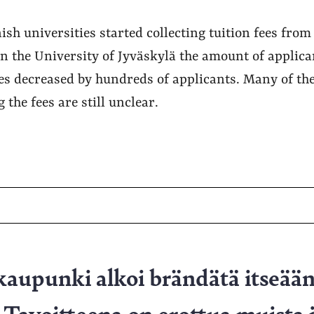
sh universities started collecting tuition fees fro
n the University of Jyväskylä the amount of applica
s decreased by hundreds of applicants. Many of th
 the fees are still unclear.
kaupunki alkoi brändätä itseä
. Tavoitteena on erottua muista j