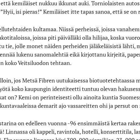
 että kemiläiset nukkuu ikkunat auki. Torniolaisten autos
”Hyii, isi pieras!” Kemiläiset itte tapas sanoa, että se on
ellutehtaiden kultamaa. Niissä perheissä, joissa vanahem
otitaloissa, joissa piti päivälläki olla hilijaa, koska vuor
tu tie, jolle monet näiden perheiden jäläkeläisistä lähti,
 ennää lukenu sanomalehtiä eikä kirjottanu kirjeitä, pape
ten koko Veitsiluodon tehtaan.
illoin, jos Metsä Fibren uutukaisessa biotuotetehtaassa m
ötä koko kaupungin identiteetti tuntuu olevan hakusessa
kat on? Kemi on perinteisesti ollu ainoita kuntia Suomes
 kuntavaaleissa demarit ajo vassareitten ohi ja persut on
tarina on edelleen vuonna -96 ensimmäistä kertaa rak
! Linnassa oli kappeli, ravintola, hotelli, konserttitila, l