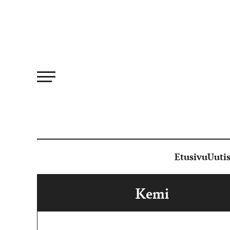
Siirry
suoraan
sisältöön
Etusivu
Uutis
Kemi