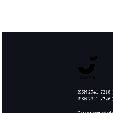
Jyväskylän
ISSN 2341-7218 (
Ylioppilasleht
ISSN 2341-7226 (
Katso yhteystiedo