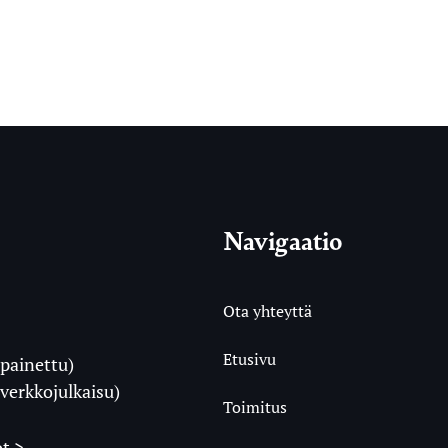
Navigaatio
Ota yhteyttä
Etusivu
painettu)
i
verkkojulkaisu)
Toimitus
t >