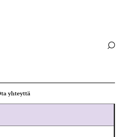
Siirry
hakusivull
ta yhteyttä