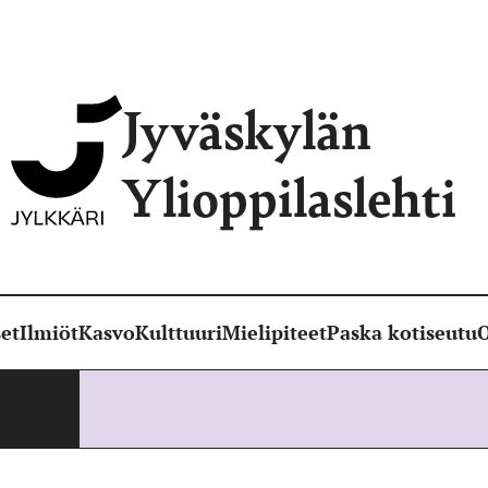
Jyväskylän
Ylioppilaslehti
et
Ilmiöt
Kasvo
Kulttuuri
Mielipiteet
Paska kotiseutu
O