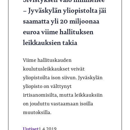
– Jyväskylän yliopistolta jäi
saamatta yli 20 miljoonaa
euroa viime hallituksen
leikkauksien takia
Viime hallituskauden
koulutusleikkaukset veivät
yliopistoilta ison siivun. Jyväskylän
yliopisto on välttynyt
irtisanomisilta, mutta leikkauksiin
on jouduttu vastaamaan isoilla
muutoksilla.
Uutiset
1.4.2019