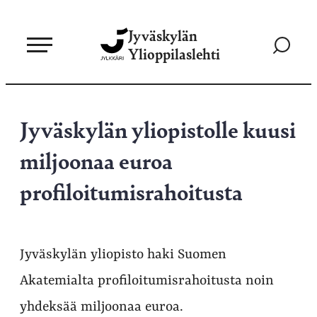
Siirry
Jyväskylän
suoraan
Siirry
Ylioppilaslehti
sisältöön
hakusivul
Jyväskylän yliopistolle kuusi
miljoonaa euroa
profiloitumisrahoitusta
Jyväskylän yliopisto haki Suomen
Akatemialta profiloitumisrahoitusta noin
yhdeksää miljoonaa euroa.