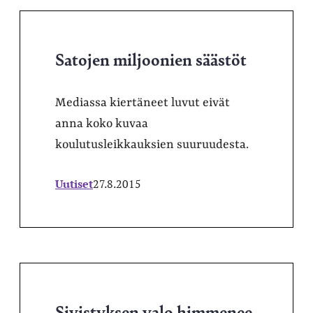
Satojen miljoonien säästöt
Mediassa kiertäneet luvut eivät
anna koko kuvaa
koulutusleikkauksien suuruudesta.
Uutiset
27.8.2015
Sivistyksen valo himmenee