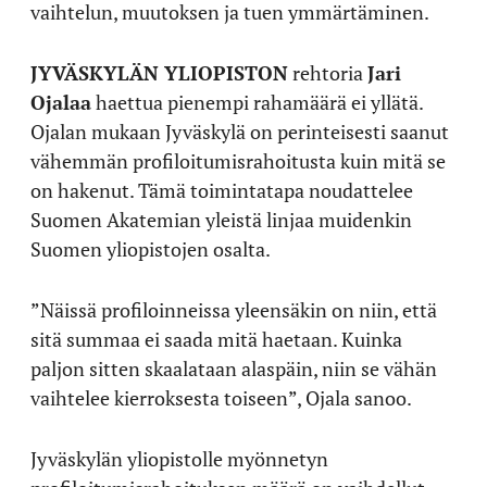
vaihtelun, muutoksen ja tuen ymmärtäminen.
JYVÄSKYLÄN YLIOPISTON
rehtoria
Jari
Ojalaa
haettua pienempi rahamäärä ei yllätä.
Ojalan mukaan Jyväskylä on perinteisesti saanut
vähemmän profiloitumisrahoitusta kuin mitä se
on hakenut. Tämä toimintatapa noudattelee
Suomen Akatemian yleistä linjaa muidenkin
Suomen yliopistojen osalta.
”Näissä profiloinneissa yleensäkin on niin, että
sitä summaa ei saada mitä haetaan. Kuinka
paljon sitten skaalataan alaspäin, niin se vähän
vaihtelee kierroksesta toiseen”, Ojala sanoo.
Jyväskylän yliopistolle myönnetyn