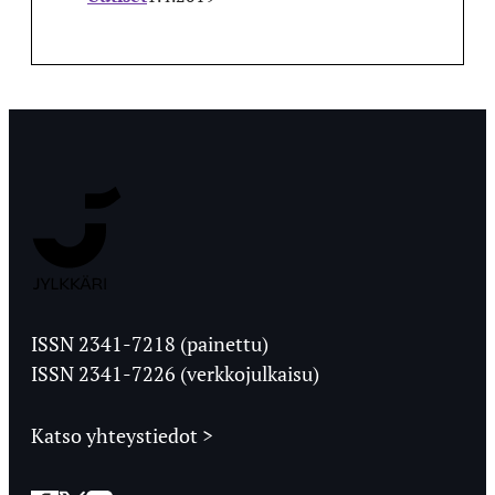
Jyväskylän
Ylioppilaslehti
ISSN 2341-7218 (painettu)
ISSN 2341-7226 (verkkojulkaisu)
Katso yhteystiedot >