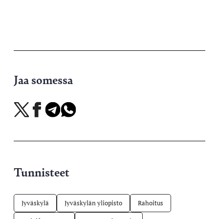
Jaa somessa
Jaa
Jaa
Jaa
Jaa
X-
Facebookissa
Telegramissa
WhatsAppissa
palvelussa
Tunnisteet
Jyväskylä
Jyväskylän yliopisto
Rahoitus