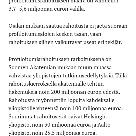
profiloitumisrahoituksen määrä on vaihdellut
3,7–5,6 miljoonan euron välillä.
Ojalan mukaan saatua rahoitusta ei jaeta suoraan
profiloitumisalojen kesken tasan, vaan
rahoituksen siihen vaikuttavat useat eri tekijät.
Profiloitumisrahoituksen tarkoituksena on
Suomen Akatemian mukaan muun muassa
vahvistaa yliopistojen tutkimusedellytyksiä. Tällä
rahoituskierroksella akatemialle tehtiin
hakemuksia noin 200 miljoonan euron edestä.
Rahoitusta myönnettiin lopulta kahdeksalle
yliopistolle yhteensä noin 100 miljoonaa euroa.
Suurimmat rahoituserät saivat Helsingin
yliopisto, noin 30 miljoonaa euroa ja Aalto-
yliopisto, noin 25,5 miljoonaa euroa.