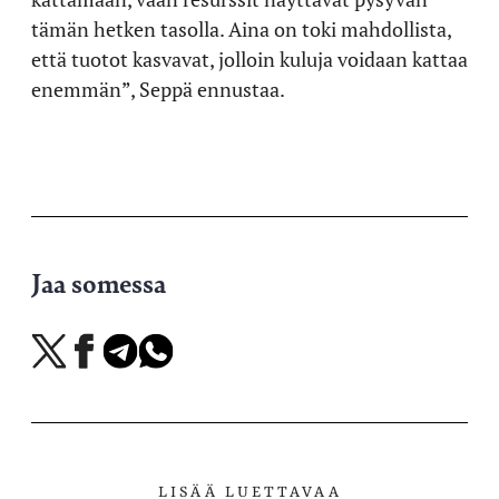
tämän hetken tasolla. Aina on toki mahdollista,
että tuotot kasvavat, jolloin kuluja voidaan kattaa
enemmän”, Seppä ennustaa.
Jaa somessa
Jaa
Jaa
Jaa
Jaa
X-
Facebookissa
Telegramissa
WhatsAppissa
palvelussa
LISÄÄ LUETTAVAA