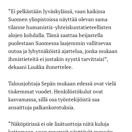
“Ei pelkästään Jyväskylässä, vaan kaikissa
Suomen yliopistoissa näyttää olevan sama
tilanne humanistis-yhteiskuntatieteellisten
alojen kohdalla. Tämä saattaa heijastella
puolestaan Suomessa laajemmin vallitsevaa
outoa ja lyhytnäköistä ajattelua, jonka mukaan
ihmistieteitä ei jostakin syystä tarvittaisi”,
dekaani Luukka ihmettelee.
Talousjohtaja Sepän mukaan edessä ovat vielä
tiukemmat vuodet. Henkilöstökulut ovat
kasvamassa, sillä osa työntekijöistä saa
ansaittuja palkankorotuksia.
“Näköpiirissä ei ole lisätuottoja niitä kuluja
kattamaan, vaan resurssit näyttävät pysyvän