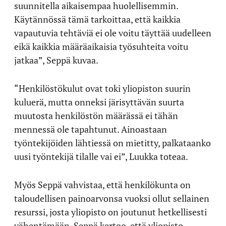
suunnitella aikaisempaa huolellisemmin.
Käytännössä tämä tarkoittaa, että kaikkia
vapautuvia tehtäviä ei ole voitu täyttää uudelleen
eikä kaikkia määräaikaisia työsuhteita voitu
jatkaa”, Seppä kuvaa.
“Henkilöstökulut ovat toki yliopiston suurin
kuluerä, mutta onneksi järisyttävän suurta
muutosta henkilöstön määrässä ei tähän
mennessä ole tapahtunut. Ainoastaan
työntekijöiden lähtiessä on mietitty, palkataanko
uusi työntekijä tilalle vai ei”, Luukka toteaa.
Myös Seppä vahvistaa, että henkilökunta on
taloudellisen painoarvonsa vuoksi ollut sellainen
resurssi, josta yliopisto on joutunut hetkellisesti
vähentämään. Seppä kertoo, että yliopisto