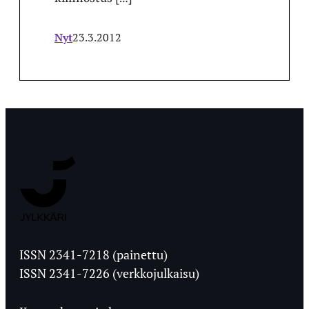
Nyt
23.3.2012
Jyväskylän
Ylioppilaslehti
ISSN 2341-7218 (painettu)
ISSN 2341-7226 (verkkojulkaisu)