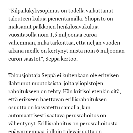
“Kilpailukykysopimus on todella vaikuttanut
talouteen kuluja pienentämällä. Yliopisto on
maksanut palkkojen henkilösivukuluja
vuositasolla noin 1,5 miljoonaa euroa
vähemmän, mikä tarkoittaa, että neljän vuoden
aikana meille on kertynyt niistä noin 6 miljoonan
euron säästöt”, Seppä kertoo.
Talousjohtaja Seppä ei kuitenkaan ole erityisen
ilahtunut muutoksista, joita yliopistojen
rahoitukseen on tehty. Hän kritisoi etenkin sitä,
että erikseen haettavan erillisrahoituksen
osuutta on kasvatettu samalla, kun
automaattisesti saatava perusrahoitus on
vähentynyt. Erillisrahoitus on perusrahoitusta
epävarmempaa, jolloin tulevaisuutta on