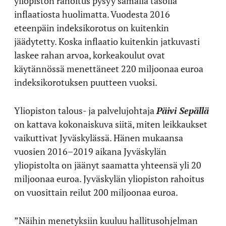
yliopiston rahoitus pysyy samalla tasolla
inflaatiosta huolimatta. Vuodesta 2016
eteenpäin indeksikorotus on kuitenkin
jäädytetty. Koska inflaatio kuitenkin jatkuvasti
laskee rahan arvoa, korkeakoulut ovat
käytännössä menettäneet 220 miljoonaa euroa
indeksikorotuksen puutteen vuoksi.
Yliopiston talous- ja palvelujohtaja
Päivi Sepällä
on kattava kokonaiskuva siitä, miten leikkaukset
vaikuttivat Jyväskylässä. Hänen mukaansa
vuosien 2016–2019 aikana Jyväskylän
yliopistolta on jäänyt saamatta yhteensä yli 20
miljoonaa euroa. Jyväskylän yliopiston rahoitus
on vuosittain reilut 200 miljoonaa euroa.
”Näihin menetyksiin kuuluu hallitusohjelman