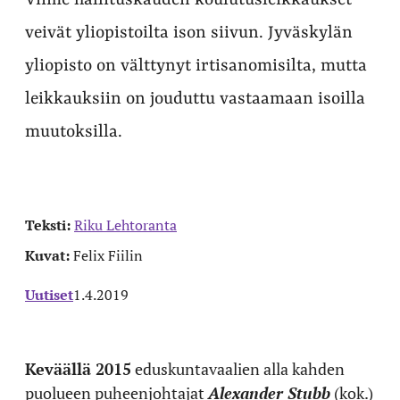
Viime hallituskauden koulutusleikkaukset
veivät yliopistoilta ison siivun. Jyväskylän
yliopisto on välttynyt irtisanomisilta, mutta
leikkauksiin on jouduttu vastaamaan isoilla
muutoksilla.
Teksti:
Riku Lehtoranta
Kuvat:
Felix Fiilin
Uutiset
1.4.2019
Keväällä 2015
eduskuntavaalien alla kahden
puolueen puheenjohtajat
Alexander Stubb
(kok.)