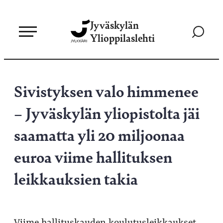
Siirry
Jyväskylän
suoraan
Siirry
Ylioppilaslehti
sisältöön
hakusivul
Sivistyksen valo himmenee
– Jyväskylän yliopistolta jäi
saamatta yli 20 miljoonaa
euroa viime hallituksen
leikkauksien takia