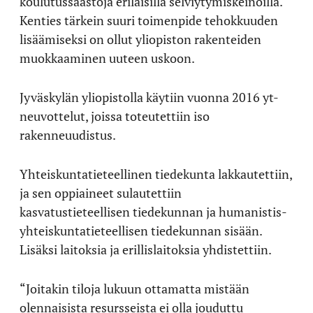
koulutussäästöjä erilaisilla selviytymiskeinoilla.
Kenties tärkein suuri toimenpide tehokkuuden
lisäämiseksi on ollut yliopiston rakenteiden
muokkaaminen uuteen uskoon.
Jyväskylän yliopistolla käytiin vuonna 2016 yt-
neuvottelut, joissa toteutettiin iso
rakenneuudistus.
Yhteiskuntatieteellinen tiedekunta lakkautettiin,
ja sen oppiaineet sulautettiin
kasvatustieteellisen tiedekunnan ja humanistis-
yhteiskuntatieteellisen tiedekunnan sisään.
Lisäksi laitoksia ja erillislaitoksia yhdistettiin.
“Joitakin tiloja lukuun ottamatta mistään
olennaisista resursseista ei olla jouduttu