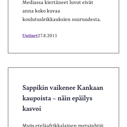
Mediassa kiertäneet luvut eivät
anna koko kuvaa
koulutusleikkauksien suuruudesta.
Uutiset
27.8.2015
Sappikin vaikenee Kankaan
kaupoista – näin epäilys
kasvoi
Myös eteläafrikkalainen metsäyhtiö