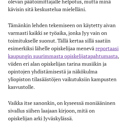
olevan päätoimittajalle helpotus, mutta minä
kävisin sitä keskustelua mielelläni.
Tämänkin lehden tekemiseen on käytetty aivan
varmasti kaikki se työaika, jonka Jyy vain on
toimitukselle suonut. Tällä kertaa sillä saatiin
esimerkiksi lähelle opiskelijaa menevä
reportaasi
kaupungin suurimmasta opiskelijatapahtumasta
,
viiden eri alan opiskelijan tarina musiikin ja
opintojen yhdistämisestä ja näkökulma
yliopiston tilasäästöjen vaikutuksiin kampusten
kasvustolle.
Vaikka itse sanonkin, on kyseessä moniääninen
sivallus siihen laajaan kirjoon, mitä on
opiskelijan arki Jyväskylässä.