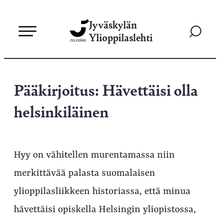
Siirry
Jyväskylän
suoraan
Siirry
Ylioppilaslehti
sisältöön
hakusivul
Pääkirjoitus: Hävettäisi olla
helsinkiläinen
Hyy on vähitellen murentamassa niin
merkittävää palasta suomalaisen
ylioppilasliikkeen historiassa, että minua
hävettäisi opiskella Helsingin yliopistossa,