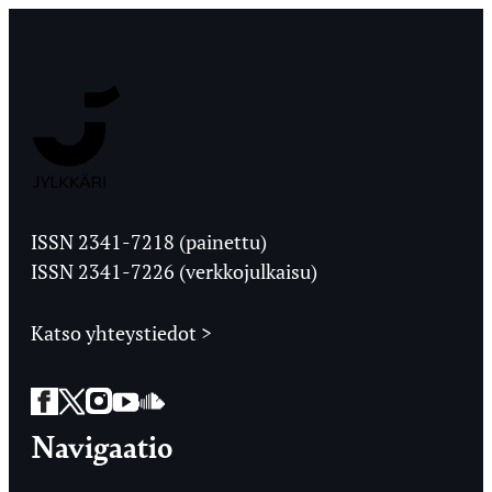
Jyväskylän
Ylioppilaslehti
ISSN 2341-7218 (painettu)
ISSN 2341-7226 (verkkojulkaisu)
Katso yhteystiedot >
Facebook
Twitter
Instagram
YouTube
SoundCloud
Navigaatio