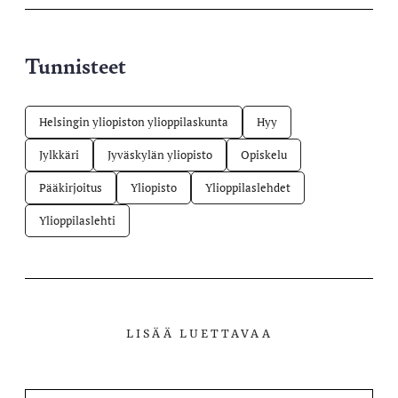
Tunnisteet
Helsingin yliopiston ylioppilaskunta
Hyy
Jylkkäri
Jyväskylän yliopisto
Opiskelu
Pääkirjoitus
Yliopisto
Ylioppilaslehdet
Ylioppilaslehti
LISÄÄ LUETTAVAA