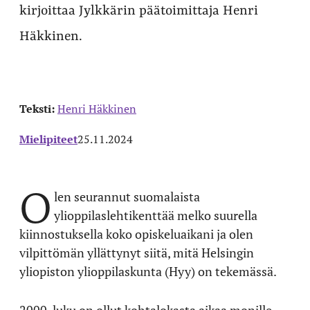
kirjoittaa Jylkkärin päätoimittaja Henri
Häkkinen.
Teksti:
Henri Häkkinen
Mielipiteet
25.11.2024
O
len seurannut suomalaista
ylioppilaslehtikenttää melko suurella
kiinnostuksella koko opiskeluaikani ja olen
vilpittömän yllättynyt siitä, mitä Helsingin
yliopiston ylioppilaskunta (Hyy) on tekemässä.