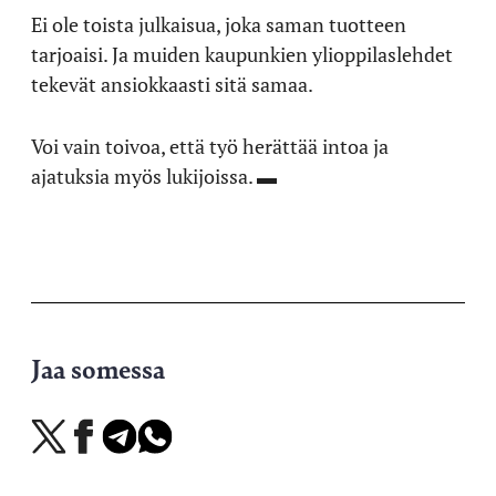
Ei ole toista julkaisua, joka saman tuotteen
tarjoaisi. Ja muiden kaupunkien ylioppilaslehdet
tekevät ansiokkaasti sitä samaa.
Voi vain toivoa, että työ herättää intoa ja
ajatuksia myös lukijoissa. ▬
Jaa somessa
Jaa
Jaa
Jaa
Jaa
X-
Facebookissa
Telegramissa
WhatsAppissa
palvelussa