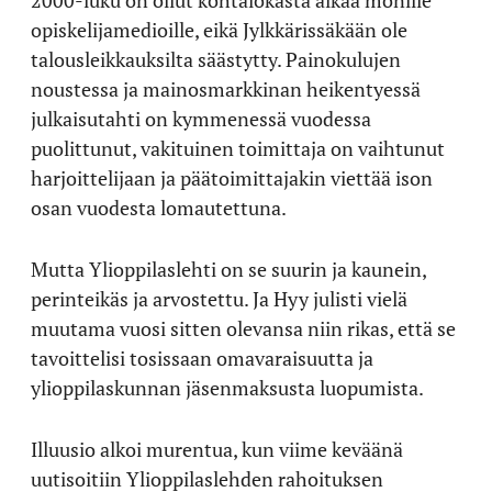
2000-luku on ollut kohtalokasta aikaa monille
opiskelijamedioille, eikä Jylkkärissäkään ole
talousleikkauksilta säästytty. Painokulujen
noustessa ja mainosmarkkinan heikentyessä
julkaisutahti on kymmenessä vuodessa
puolittunut, vakituinen toimittaja on vaihtunut
harjoittelijaan ja päätoimittajakin viettää ison
osan vuodesta lomautettuna.
Mutta Ylioppilaslehti on se suurin ja kaunein,
perinteikäs ja arvostettu. Ja Hyy julisti vielä
muutama vuosi sitten olevansa niin rikas, että se
tavoittelisi tosissaan omavaraisuutta ja
ylioppilaskunnan jäsenmaksusta luopumista.
Illuusio alkoi murentua, kun viime keväänä
uutisoitiin Ylioppilaslehden rahoituksen