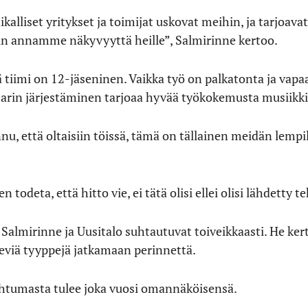
kalliset yritykset ja toimijat uskovat meihin, ja tarjoavat
in annamme näkyvyyttä heille”, Salmirinne kertoo.
ä tiimi on 12-jäseninen. Vaikka työ on palkatonta ja vap
arin järjestäminen tarjoaa hyvää työkokemusta musiikkia
nnu, että oltaisiin töissä, tämä on tällainen meidän lempi
 todeta, että hitto vie, ei tätä olisi ellei olisi lähdetty
almirinne ja Uusitalo suhtautuvat toiveikkaasti. He kert
teviä tyyppejä jatkamaan perinnettä.
pahtumasta tulee joka vuosi omannäköisensä.