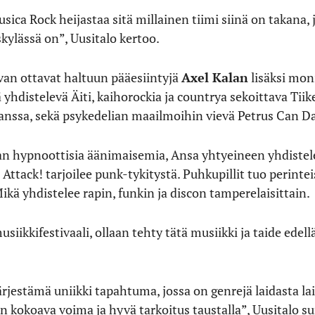
usica Rock heijastaa sitä millainen tiimi siinä on takana,
skylässä on”, Uusitalo kertoo.
van ottavat haltuun pääesiintyjä
Axel Kalan
lisäksi mon
 yhdistelevä Äiti, kaihorockia ja countrya sekoittava Tiik
kanssa, sekä psykedelian maailmoihin vievä Petrus Can D
an hypnoottisia äänimaisemia, Ansa yhtyeineen yhdistelee
 Attack! tarjoilee punk-tykitystä. Puhkupillit tuo perintei
ikä yhdistelee rapin, funkin ja discon tamperelaisittain.
ikkifestivaali, ollaan tehty tätä musiikki ja taide edell
järjestämä uniikki tapahtuma, jossa on genrejä laidasta l
en kokoava voima ja hyvä tarkoitus taustalla”, Uusitalo 