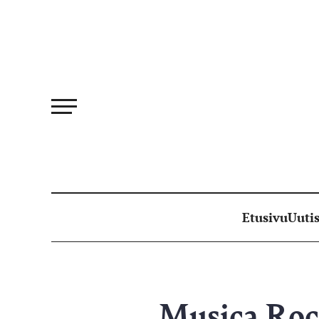
Siirry
suoraan
sisältöön
Etusivu
Uutis
Musica Roc