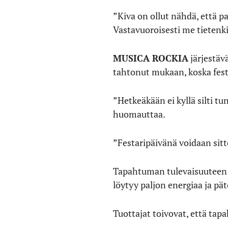
”Kiva on ollut nähdä, että pai
Vastavuoroisesti me tietenk
MUSICA ROCKIA
järjestäv
tahtonut mukaan, koska fest
”Hetkeäkään ei kyllä silti tu
huomauttaa.
”Festaripäivänä voidaan sitten
Tapahtuman tulevaisuuteen S
löytyy paljon energiaa ja pä
Tuottajat toivovat, että ta