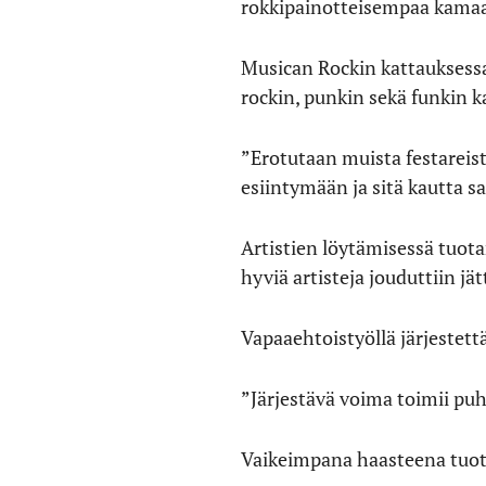
rokkipainotteisempaa kamaa 
Musican Rockin kattauksessa 
rockin, punkin sekä funkin k
”Erotutaan muista festareista 
esiintymään ja sitä kautta s
Artistien löytämisessä tuotan
hyviä artisteja jouduttiin jä
Vapaaehtoistyöllä järjestettä
”Järjestävä voima toimii puh
Vaikeimpana haasteena tuot