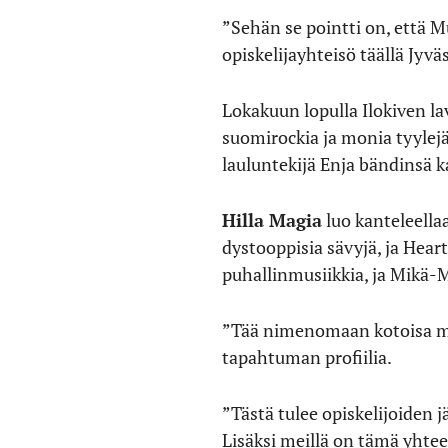
”Sehän se pointti on, että M
opiskelijayhteisö täällä Jyvä
Lokakuun lopulla Ilokiven la
suomirockia ja monia tyylejä
lauluntekijä Enja bändinsä 
Hilla Magia
luo kanteleella
dystooppisia sävyjä, ja Heart
puhallinmusiikkia, ja Mikä-M
”Tää nimenomaan kotoisa musi
tapahtuman profiilia.
”Tästä tulee opiskelijoiden 
Lisäksi meillä on tämä yhte