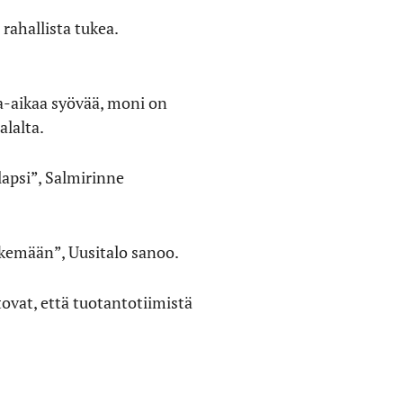
 rahallista tukea.
aa-aikaa syövää, moni on
lalta.
lapsi”, Salmirinne
 tekemään”, Uusitalo sanoo.
ovat, että tuotantotiimistä