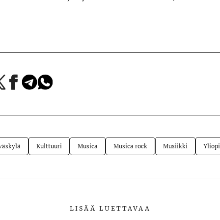
a
Jaa
Jaa
Jaa
Facebookissa
Telegramissa
WhatsAppissa
lvelussa
väskylä
Kulttuuri
Musica
Musica rock
Musiikki
Yliop
LISÄÄ LUETTAVAA