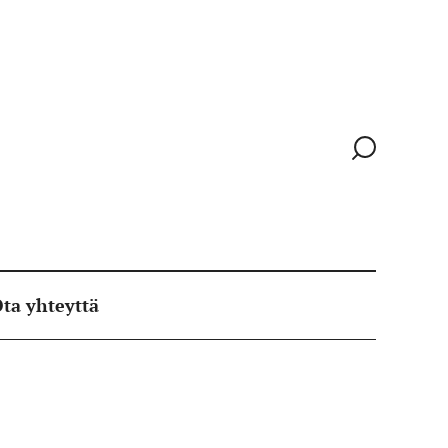
Siirry
hakusivull
ta yhteyttä