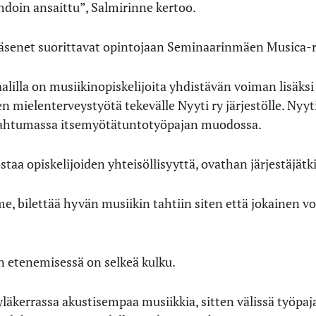
hdoin ansaittu”, Salmirinne kertoo.
jäsenet suorittavat opintojaan Seminaarinmäen Musica-
lilla on musiikinopiskelijoita yhdistävän voiman lisäksi j
n mielenterveystyötä tekevälle Nyyti ry järjestölle. Nyy
apahtumassa itsemyötätuntotyöpajan muodossa.
taa opiskelijoiden yhteisöllisyyttä, ovathan järjestäjätki
, bilettää hyvän musiikin tahtiin siten että jokainen v
etenemisessä on selkeä kulku.
yläkerrassa akustisempaa musiikkia, sitten välissä työpaja