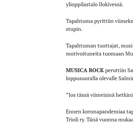
ylioppilastalo Ilokivessä.
Tapahtuma pyrittiin viimeks
stopin.
Tapahtuman tuottajat, musii
motivoituneita tuomaan Mus
MUSICA ROCK
peruttiin S
loppusuoralla olevalle Salmir
”Jos tässä viimeisinä hetkinä 
Ennen koronapandemiaa tapah
Trioli ry. Tänä vuonna mukaa