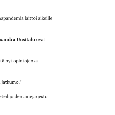
apandemia laittoi aikeille
xandra Uusitalo
ovat
tä nyt opintojensa
va jatkumo.”
eilijöiden ainejärjestö