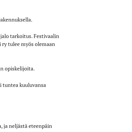
rakennuksella.
alo tarkoitus. Festivaalin
ti ry tulee myös olemaan
n opiskelijoita.
oi tuntea kuuluvansa
, ja neljästä eteenpäin