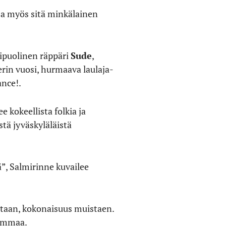
 ja myös sitä minkälainen
ipuolinen räppäri
Sude
,
erin vuosi, hurmaava laulaja-
ance!.
 kokeellista folkia ja
stä jyväskyläläistä
ä”, Salmirinne kuvailee
aitaan, kokonaisuus muistaen.
summaa.