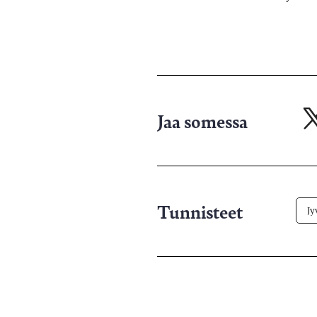
Jaa somessa
Ja
X-
pa
Tunnisteet
Jy