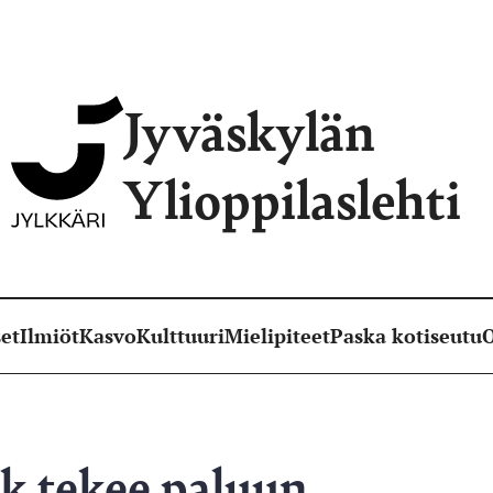
Jyväskylän
Ylioppilaslehti
et
Ilmiöt
Kasvo
Kulttuuri
Mielipiteet
Paska kotiseutu
O
k tekee paluun