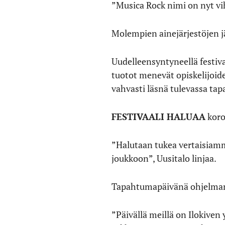
”Musica Rock nimi on nyt vi
Molempien ainejärjestöjen 
Uudelleensyntyneellä festivaa
tuotot menevät opiskelijoide
vahvasti läsnä tulevassa t
FESTIVAALI HALUAA
koros
”Halutaan tukea vertaisiamme
joukkoon”, Uusitalo linjaa.
Tapahtumapäivänä ohjelman 
”Päivällä meillä on Ilokiven 