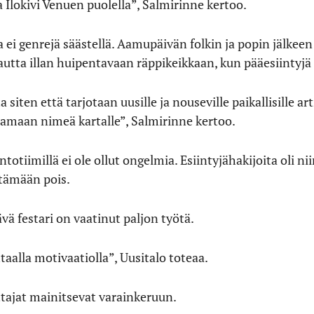
Ilokivi Venuen puolella”, Salmirinne kertoo.
ei genrejä säästellä. Aamupäivän folkin ja popin jälkee
autta illan huipentavaan räppikeikkaan, kun pääesiintyjä 
siten että tarjotaan uusille ja nouseville paikallisille art
aamaan nimeä kartalle”, Salmirinne kertoo.
totiimillä ei ole ollut ongelmia. Esiintyjähakijoita oli ni
ttämään pois.
vä festari on vaatinut paljon työtä.
taalla motivaatiolla”, Uusitalo toteaa.
tajat mainitsevat varainkeruun.