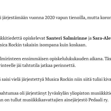
i järjestämään vuonna 2020 vapun tienoilla, mutta koron
kkitiedettä opiskelevat
Santeri Salmirinne
ja
Sara-Ale
ica Rockin takaisin isompana kuin koskaan.
almirinteen ensimmäisen opiskelulukukauden aikana. Täs
inteelle jäi tahtotila jatkaa perinnettä.
saisi vielä järjestettyä Musica Rockin niin siitä tulisi ki
tumaa oli järjestänyt Jyväskylän yliopiston musiikkitiet
n on tullut musiikkikasvattajien ainejärjestö Pedaali ry.