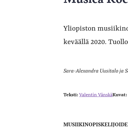
Yliopiston musiikino
keväällä 2020. Tuol
Sara-Alexandra Uusitalo ja S
Teksti:
Valentin Vänskä
Kuvat:
MUSIIKINOPISKELIJOID