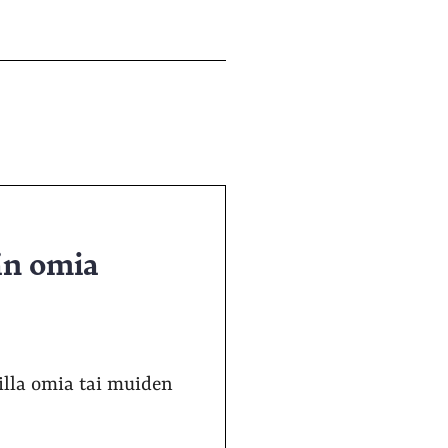
ään omia
ailla omia tai muiden