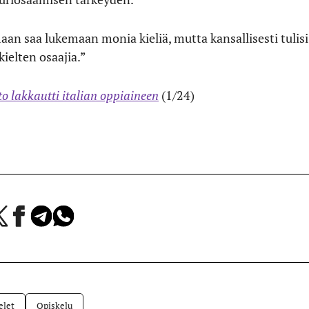
aan saa lukemaan monia kieliä, mutta kansallisesti tulis
kielten osaajia.”
to lakkautti italian oppiaineen
(1/24)
a
Jaa
Jaa
Jaa
Facebookissa
Telegramissa
WhatsAppissa
lvelussa
elet
Opiskelu