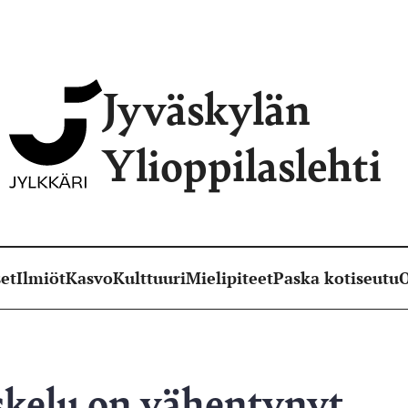
Jyväskylän
Ylioppilaslehti
et
Ilmiöt
Kasvo
Kulttuuri
Mielipiteet
Paska kotiseutu
O
skelu on vähentynyt