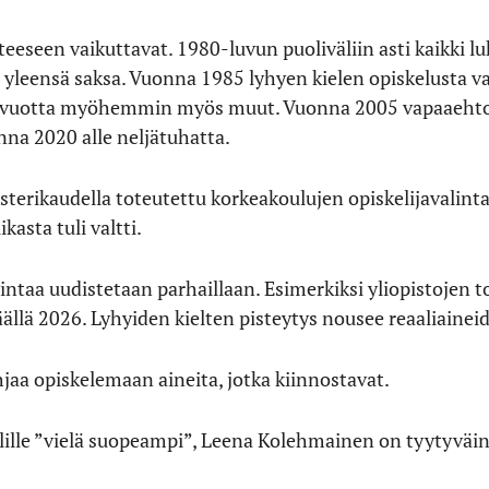
eeseen vaikuttavat. 1980-luvun puoliväliin asti kaikki lu
li yleensä saksa. Vuonna 1985 lyhyen kielen opiskelusta vap
 vuotta myöhemmin myös muut. Vuonna 2005 vapaaehtoisen
nna 2020 alle neljätuhatta.
terikaudella toteutettu korkeakoulujen opiskelijavalinta
asta tuli valtti.
intaa uudistetaan parhaillaan. Esimerkiksi yliopistojen 
ällä 2026. Lyhyiden kielten pisteytys nousee reaaliaineid
jaa opiskelemaan aineita, jotka kiinnostavat.
ielille ”vielä suopeampi”, Leena Kolehmainen on tyytyvä