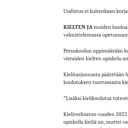
Uudistus ei kuitenkaan korjaa
KIELTEN JA
muiden kouluain
valmistelemassa opetussuun
Peruskoulun oppimäärään kuul
vieraiden kielten opiskelu on
Kielitarjonnasta päätetään ha
koulutuksen tuottamasta ki
”Lisäksi kielikoulutus toteut
Kieliverkoston vuoden 2023 
opiskella kieliä on, muttei 