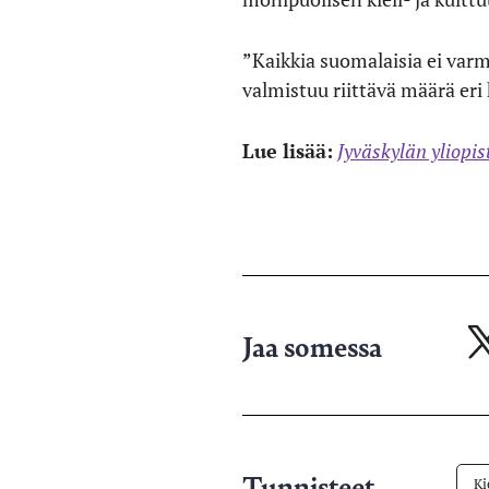
”Kaikkia suomalaisia ei varm
valmistuu riittävä määrä eri 
Lue lisää:
Jyväskylän yliopis
Jaa somessa
Ja
X-
pa
Tunnisteet
Ki