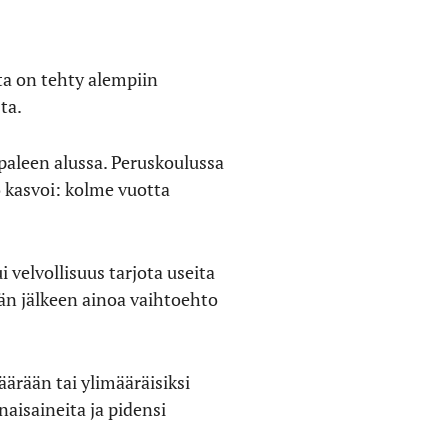
oita on tehty alempiin
ta.
paleen alussa. Peruskoulussa
o kasvoi: kolme vuotta
velvollisuus tarjota useita
män jälkeen ainoa vaihtoehto
ärään tai ylimääräisiksi
naisaineita ja pidensi