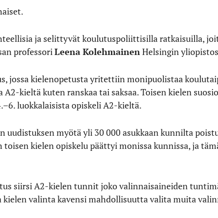
aiset.
ellisia ja selittyvät koulutuspoliittisilla ratkaisuilla, j
san professori
Leena Kolehmainen
Helsingin yliopistos
, jossa kielenopetusta yritettiin monipuolistaa koulutai
ta A2-kieltä kuten ranskaa tai saksaa. Toisen kielen suosi
6. luokkalaisista opiskeli A2-kieltä.
 uudistuksen myötä yli 30 000 asukkaan kunnilta poistui 
en toisen kielen opiskelu päättyi monissa kunnissa, ja tä
s siirsi A2-kielen tunnit joko valinnaisaineiden tuntimä
a kielen valinta kavensi mahdollisuutta valita muita valin