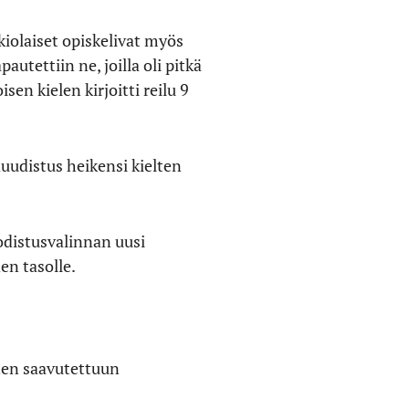
kiolaiset opiskelivat myös
autettiin ne, joilla oli pitkä
 kielen kirjoitti reilu 9
uudistus heikensi kielten
todistusvalinnan uusi
en tasolle.
inen saavutettuun