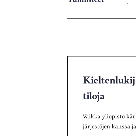
Kieltenlukij
tiloja
Vaikka yliopisto kär
järjestöjen kanssa j