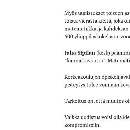
Myös uudistukset toiseen ast
toista vierasta kieltä, joka o
matematiikka, ja kahdeksan
600 ylioppilaskokelasta, vuo
Juha Sipilän
(kesk) pääminis
”kannattavuutta”. Matematiik
Korkeakoulujen opiskelijaval
pisteytys tulee voimaan kevä
Tarkoitus on, että muutos oh
Vaikka uudistus voisi olla k
kompromissiin.