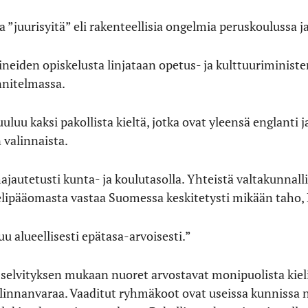
 ”juurisyitä” eli rakenteellisia ongelmia peruskoulussa ja 
eiden opiskelusta linjataan opetus- ja kulttuuriministe
nitelmassa.
uu kaksi pakollista kieltä, jotka ovat yleensä englanti
 valinnaista.
jautetusti kunta- ja koulutasolla. Yhteistä valtakunnallist
elipääomasta vastaa Suomessa keskitetysti mikään taho
uu alueellisesti epätasa-arvoisesti.”
selvityksen mukaan nuoret arvostavat monipuolista kieli
valinnanvaraa. Vaaditut ryhmäkoot ovat useissa kunnissa n