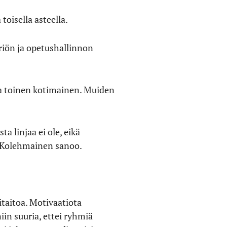
toisella asteella.
riön ja opetushallinnon
 ja toinen kotimainen. Muiden
a linjaa ei ole, eikä
, Kolehmainen sanoo.
taitoa. Motivaatiota
iin suuria, ettei ryhmiä