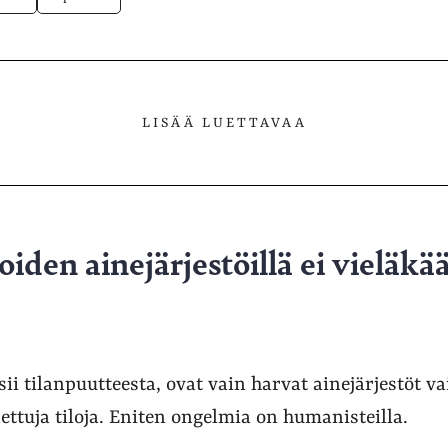
LISÄÄ LUETTAVAA
oiden ainejärjestöillä ei vieläk
sii tilanpuutteesta, ovat vain harvat ainejärjestöt v
aettuja tiloja. Eniten ongelmia on humanisteilla.