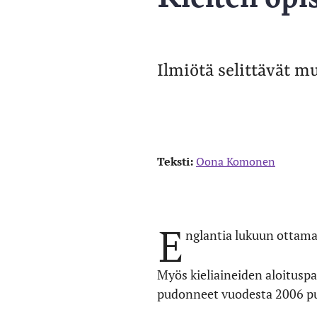
Ilmiötä selittävät m
Teksti:
Oona Komonen
E
nglantia lukuun ottama
Myös kieliaineiden aloituspa
pudonneet vuodesta 2006 puol