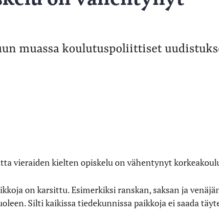
uun muassa koulutuspoliittiset uudistuks
tta vieraiden kielten opiskelu on vähentynyt korkeakoulu
ikkoja on karsittu. Esimerkiksi ranskan, saksan ja venäjä
een. Silti kaikissa tiedekunnissa paikkoja ei saada täyt