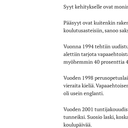
Syyt kehitykselle ovat monin
Pääsyyt ovat kuitenkin rakente
koulutusasteisiin, sanoo sak
Vuonna 1994 tehtiin uudistus
alettiin tarjota vapaaehtois
myöhemmin 40 prosenttia 4.–
Vuoden 1998 perusopetuslain
vieraita kieliä. Vapaaehtois
oli usein englanti.
Vuoden 2001 tuntijakouudistu
tunneiksi. Suosio laski, kosk
koulupäivää.