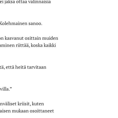
i jaksa ottaa valinnaisia
, Kolehmainen sanoo.
on kasvanut osittain muiden
minen riittää, koska kaikki
, että heitä tarvitaan
illa.”
väliset kriisit, kuten
maisen mukaan osoittaneet