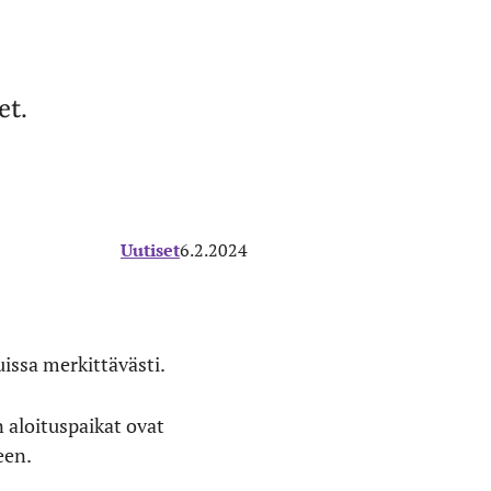
et.
Uutiset
6.2.2024
issa merkittävästi.
n aloituspaikat ovat
een.