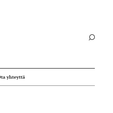
Siirry
hakusivull
ta yhteyttä