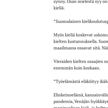
synny. Osan mielestä syy on 
kieliä.
”Suomalainen kielikoulutusp
Myös kieliä koskevat uskomu
kielten kustannuksella. Suom
maailmassa osaavat sitä. Näi
Vieraiden kielten osaajien 
enemmän kuin koskaan.
”Työelämästä eläköityy ikälu
Elinkeinoelämä, kansainvälise
pandemia, Venäjän hyökkäyss
monipuolisen kieli- ja kult