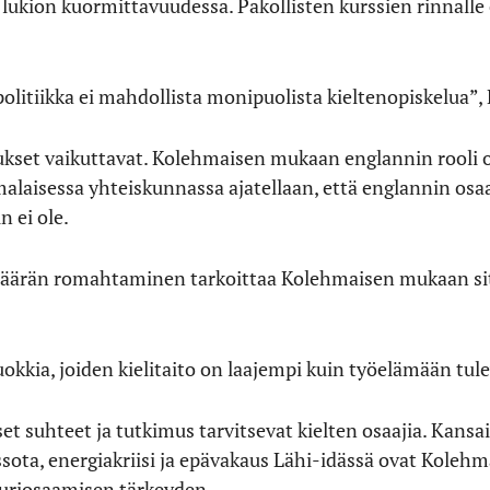
lukion kuormittavuudessa. Pakollisten kurssien rinnalle e
olitiikka ei mahdollista monipuolista kieltenopiskelua”
kset vaikuttavat. Kolehmaisen mukaan englannin rooli 
alaisessa yhteiskunnassa ajatellaan, että englannin osaa
n ei ole.
määrän romahtaminen tarkoittaa Kolehmaisen mukaan sitä
okkia, joiden kielitaito on laajempi kuin työelämään tulev
t suhteet ja tutkimus tarvitsevat kielten osaajia. Kansain
ota, energiakriisi ja epävakaus Lähi-idässä ovat Koleh
tuuriosaamisen tärkeyden.