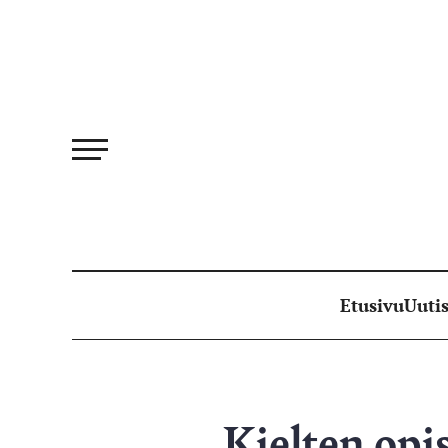
Siirry
suoraan
sisältöön
Etusivu
Uutis
Kielten opi