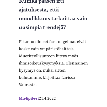
Kuinka pääsen irti
ajatuksesta, että
muodikkuus tarkoittaa vain
uusimpia trendejä?
Pikamuodin eettiset ongelmat eivät
koske vain ympäristöhaittoja.
Muotiteollisuuteen liittyy myös
ihmisoikeuskysymyksiä. Olennainen
kysymys on, miksi sitten
kulutamme, kirjoittaa Larissa
Vauraste.
Mielipiteet
21.4.2022