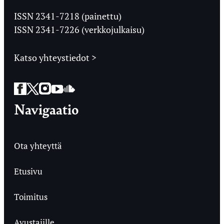
Jyväskylän
Ylioppilaslehti
ISSN 2341-7218 (painettu)
ISSN 2341-7226 (verkkojulkaisu)
Katso yhteystiedot >
Facebook
Twitter
Instagram
YouTube
SoundCloud
Navigaatio
Ota yhteyttä
Etusivu
Toimitus
Avustajille