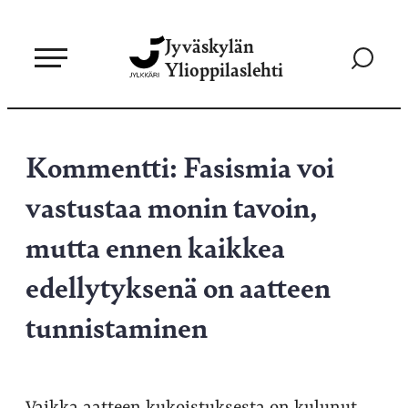
Siirry
Jyväskylän
suoraan
Siirry
Ylioppilaslehti
sisältöön
hakusivul
Kommentti: Fasismia voi
vastustaa monin tavoin,
mutta ennen kaikkea
edellytyksenä on aatteen
tunnistaminen