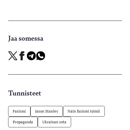
Jaa somessa
Jaa
Jaa
Jaa
Jaa
X-
Facebookissa
Telegramissa
WhatsAppissa
palvelussa
Tunnisteet
Fasismi
Jason Stanley
Näin fasismi toimii
Propaganda
Ukrainan sota