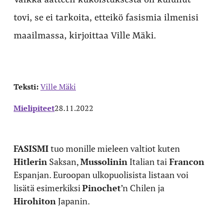
Vaikka aatteen kukoistuksesta on kulunut
tovi, se ei tarkoita, etteikö fasismia ilmenisi
maailmassa, kirjoittaa Ville Mäki.
Teksti:
Ville Mäki
Mielipiteet
28.11.2022
FASISMI
tuo monille mieleen valtiot kuten
Hitlerin
Saksan,
Mussolinin
Italian tai
Francon
Espanjan. Euroopan ulkopuolisista listaan voi
lisätä esimerkiksi
Pinochet
’n Chilen ja
Hirohiton
Japanin.