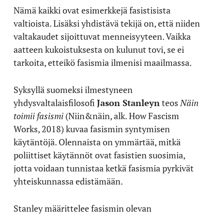
Nämä kaikki ovat esimerkkejä fasistisista
valtioista. Lisäksi yhdistävä tekijä on, että niiden
valtakaudet sijoittuvat menneisyyteen. Vaikka
aatteen kukoistuksesta on kulunut tovi, se ei
tarkoita, etteikö fasismia ilmenisi maailmassa.
Syksyllä suomeksi ilmestyneen
yhdysvaltalaisfilosofi
Jason Stanleyn
teos
Näin
toimii fasismi
(Niin&näin, alk. How Fascism
Works, 2018) kuvaa fasismin syntymisen
käytäntöjä. Olennaista on ymmärtää, mitkä
poliittiset käytännöt ovat fasistien suosimia,
jotta voidaan tunnistaa ketkä fasismia pyrkivät
yhteiskunnassa edistämään.
Stanley määrittelee fasismin olevan