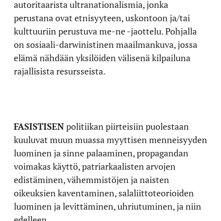
autoritaarista ultranationalismia, jonka
perustana ovat etnisyyteen, uskontoon ja/tai
kulttuuriin perustuva me-ne -jaottelu. Pohjalla
on sosiaali-darwinistinen maailmankuva, jossa
elämä nähdään yksilöiden välisenä kilpailuna
rajallisista resursseista.
FASISTISEN
politiikan piirteisiin puolestaan
kuuluvat muun muassa myyttisen menneisyyden
luominen ja sinne palaaminen, propagandan
voimakas käyttö, patriarkaalisten arvojen
edistäminen, vähemmistöjen ja naisten
oikeuksien kaventaminen, salaliittoteorioiden
luominen ja levittäminen, uhriutuminen, ja niin
edelleen.