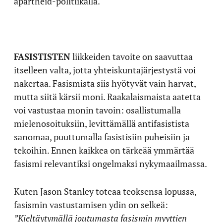
apartheid-politiikalla.
FASISTISTEN
liikkeiden tavoite on saavuttaa
itselleen valta, jotta yhteiskuntajärjestystä voi
nakertaa. Fasismista siis hyötyvät vain harvat,
mutta siitä kärsii moni. Raakalaismaista aatetta
voi vastustaa monin tavoin: osallistumalla
mielenosoituksiin, levittämällä antifasistista
sanomaa, puuttumalla fasistisiin puheisiin ja
tekoihin. Ennen kaikkea on tärkeää ymmärtää
fasismi relevantiksi ongelmaksi nykymaailmassa.
Kuten Jason Stanley toteaa teoksensa lopussa,
fasismin vastustamisen ydin on selkeä:
”Kieltäytymällä joutumasta fasismin myyttien