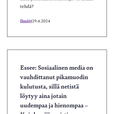
tehdä?
Ilmiöt
29.4.2024
Essee: Sosiaalinen media on
vauhdittanut pikamuodin
kulutusta, sillä netistä
löytyy aina jotain
uudempaa ja hienompaa –