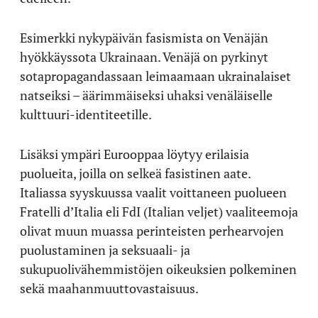
Esimerkki nykypäivän fasismista on Venäjän
hyökkäyssota Ukrainaan. Venäjä on pyrkinyt
sotapropagandassaan leimaamaan ukrainalaiset
natseiksi – äärimmäiseksi uhaksi venäläiselle
kulttuuri-identiteetille.
Lisäksi ympäri Eurooppaa löytyy erilaisia
puolueita, joilla on selkeä fasistinen aate.
Italiassa syyskuussa vaalit voittaneen puolueen
Fratelli d’Italia eli FdI (Italian veljet) vaaliteemoja
olivat muun muassa perinteisten perhearvojen
puolustaminen ja seksuaali- ja
sukupuolivähemmistöjen oikeuksien polkeminen
sekä maahanmuuttovastaisuus.