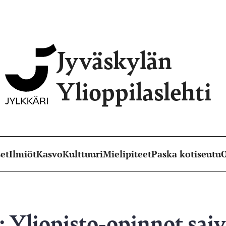
Jyväskylän
Ylioppilaslehti
et
Ilmiöt
Kasvo
Kulttuuri
Mielipiteet
Paska kotiseutu
O
Yliopisto-opinnot sai