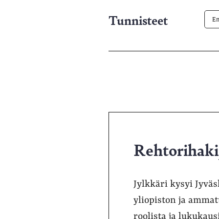
Tunnisteet
E
Rehtorihakij
Jylkkäri kysyi Jyväs
yliopiston ja ammatt
roolista ja lukukaus