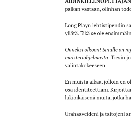
ÄIDINKIELENOPETTAJAN
paikan vastaan, olinhan tod
Long Playn lehtistipendin s
yllätä. Eikä se ole ensimmäi
Onneksi olkoon! Sinulle on my
maisteriohjelmasta.
Tiesin jo
valintakokeeseen.
En muista aikaa, jolloin en o
osa identiteettiäni. Kirjoitt
lukioikäisenä muita, jotka h
Urahaaveideni ja taitojeni an