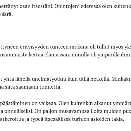
nettänyt osan itsestäni. Opintojeni edetessä olen kuitenk
väärä.
ttyneen erityisyyden tunteen mukana oli tullut myös yks
ensimmäistä kertaa elämässäni minulla oli ympärillä ihmis
t yhtä lähellä unelmatyötäni kuin tällä hetkellä. Minkää
vaa siitä saamaani tunnetta.
i päästäminen on vaikeaa. Olen kuitenkin alkanut ymmärt
a onnelliseksi. On paljon mukavampaa iloita muiden puol
tkeroitua ja rypeä itsesäälissä turhien asioiden takia.