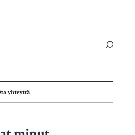
Siirry
hakusivull
ta yhteyttä
vat minut