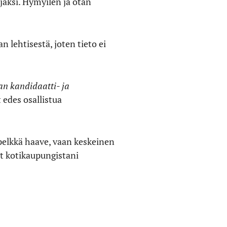
aksi. Hymyilen ja otan
n lehtisestä, joten tieto ei
an kandidaatti- ja
 edes osallistua
e pelkkä haave, vaan keskeinen
nut kotikaupungistani