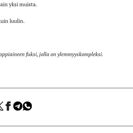
vain yksi muista.
kuin luulin.
n oppiaineen fuksi, jolla on ylemmyyskompleksi.
a
Jaa
Jaa
Jaa
Facebookissa
Telegramissa
WhatsAppissa
lvelussa