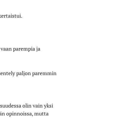
ertaistui.
 vaan parempia ja
skentely paljon paremmin
isuudessa olin vain yksi
ään opinnoissa, mutta