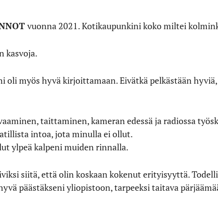
INNOT
vuonna 2021. Kotikaupunkini koko miltei kolmink
n kasvoja.
i oli myös hyvä kirjoittamaan. Eivätkä pelkästään hyviä,
vaaminen, taittaminen, kameran edessä ja radiossa työ
illista intoa, jota minulla ei ollut.
ollut ylpeä kalpeni muiden rinnalla.
iviksi siitä, että olin koskaan kokenut erityisyyttä. Todell
hyvä päästäkseni yliopistoon, tarpeeksi taitava pärjääm