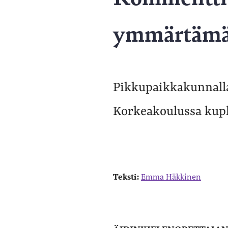
ymmärtämään
Pikkupaikkakunnalla
Korkeakoulussa kupl
Teksti:
Emma Häkkinen