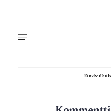
Siirry
suoraan
sisältöön
Etusivu
Uutis
Kommentti: 