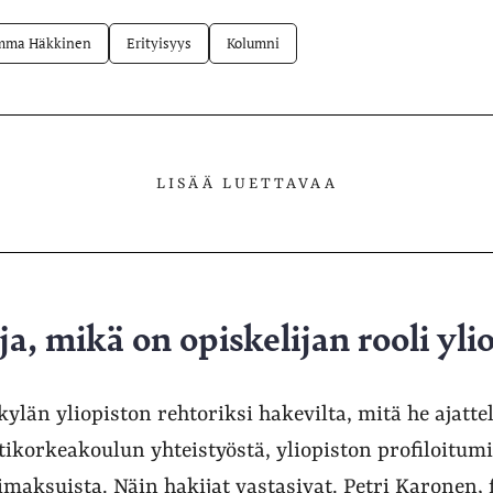
mma Häkkinen
Erityisyys
Kolumni
LISÄÄ LUETTAVAA
a, mikä on opiskelijan rooli yli
kylän yliopiston rehtoriksi hakevilta, mitä he ajatt
ikorkeakoulun yhteistyöstä, yliopiston profiloitumi
imaksuista. Näin hakijat vastasivat. Petri Karonen, f