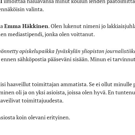
I
ilmoittaa haluavansa minut koulun lehden päätoimittaj
ennäköisin valinta.
aa
Emma Häkkinen
. Olen lukenut nimeni jo lakkiaisjuhla
nen mediastipendi, jonka olen voittanut.
önnetty opiskelupaikka Jyväskylän yliopiston journalistiik
 ennen sähköpostia pääseväni sisään. Minun ei tarvinnut
lisi haaveillut toimittajan ammatista. Se ei ollut minull
aminen oli ja on yksi asioista, joissa olen hyvä. En tunte
aaveilivat toimittajuudesta.
siosta koin olevani erityinen.