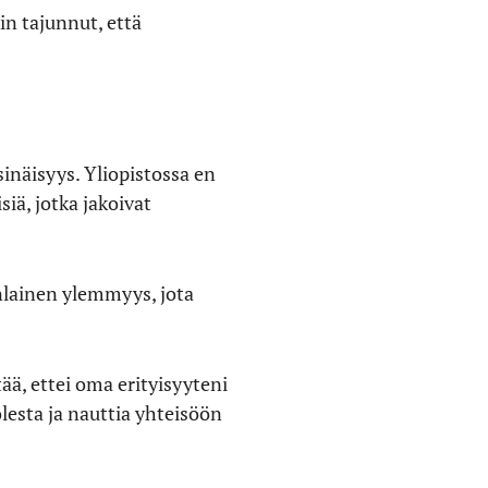
in tajunnut, että
inäisyys. Yliopistossa en
iä, jotka jakoivat
nlainen ylemmyys, jota
ää, ettei oma erityisyyteni
esta ja nauttia yhteisöön