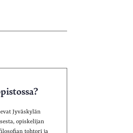
opistossa?
elevat Jyväskylän
sesta, opiskelijan
ilosofian tohtori ja