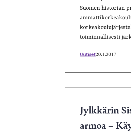
Suomen historian pr
ammattikorkeakoulu
korkeakoulujärjestel
toiminnallisesti jär
Uutiset
20.1.2017
Jylkkärin Si
armoa – Käyt