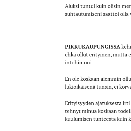
Aluksi tuntui kuin olisin me
suhtautumiseni saattoi olla 
PIKKUKAUPUNGISSA
kehi
ehkä ollut erityinen, mutta 
intohimoni.
En ole koskaan aiemmin ollu
lukioikäisenä tunsin, ei kor
Erityisyyden ajatuksesta irt
tehnyt minua koskaan todell
kuulumisen tunteesta kuin ka