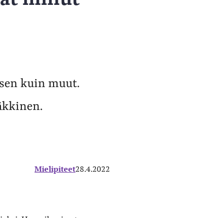
isen kuin muut.
äkkinen.
Mielipiteet
28.4.2022