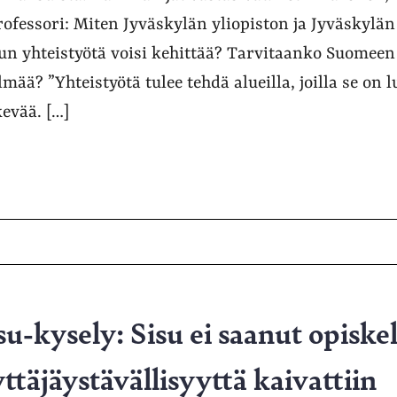
ofessori: Miten Jyväskylän yliopiston ja Jyväskylän
n yhteistyötä voisi kehittää? Tarvitaanko Suomeen
mää? ”Yhteistyötä tulee tehdä alueilla, joilla se on 
kevää. […]
su-kysely: Sisu ei saanut opiskel
täjäystävällisyyttä kaivattiin