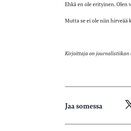
Ehkä en ole erityinen. Olen 
Mutta se ei ole niin hirveää 
Kirjoittaja on journalistiika
Jaa somessa
Ja
X-
pa