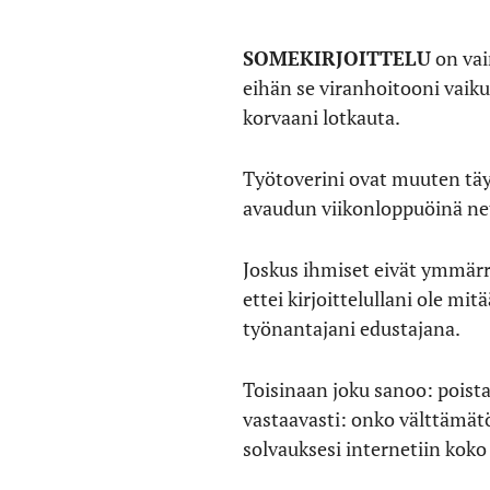
SOMEKIRJOITTELU
on vain
eihän se viranhoitooni vaiku
korvaani lotkauta.
Työtoverini ovat muuten täy
avaudun viikonloppuöinä net
Joskus ihmiset eivät ymmärrä
ettei kirjoittelullani ole mi
työnantajani edustajana.
Toisinaan joku sanoo: poista
vastaavasti: onko välttämät
solvauksesi internetiin koko