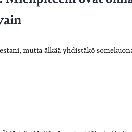
vain
sestani, mutta älkää yhdistäkö somekuona