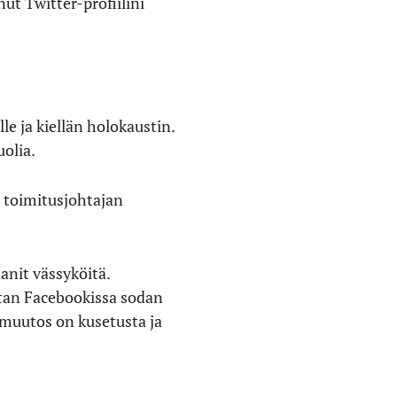
ut Twitter-profiilini
le ja kiellän holokaustin.
uolia.
a toimitusjohtajan
anit vässyköitä.
stan Facebookissa sodan
nmuutos on kusetusta ja