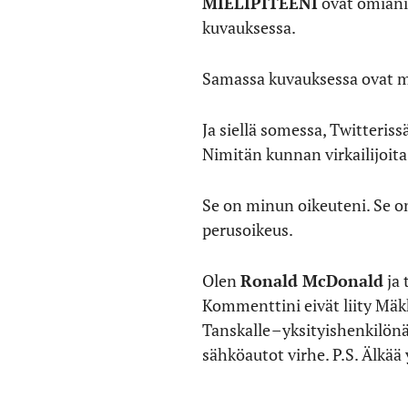
MIELIPITEENI
ovat omiani.
kuvauksessa.
Samassa kuvauksessa ovat myö
Ja siellä somessa, Twitteriss
Nimitän kunnan virkailijoita 
Se on minun oikeuteni. Se on
perusoikeus.
Olen
Ronald McDonald
ja 
Kommenttini eivät liity Mäkk
Tanskalle – yksityishenkilön
sähköautot virhe. P.S. Älkää