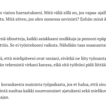
 viaton harrastukseni. Mitä väliä sillä on, jos vapaa-ajalla
ta. Mitä sitten, jos olen somessa sovinisti? Enhän minä 
siä idiootteja, kaikki asiakkaani mulkkuja ja pomoni epä
tiin. Se ei työntekooni vaikuta. Nähdään taas maanant
, että mielipiteeni ovat omiani, eivätkä ne liity työnant
tään tekemistä virkani kanssa, eikä sitä työhöni pidä liittä
 kuvauksesta maininta työpaikasta, jos et halua, että sinu
öntä suoltaa kaikki suurenmoiset ajatuksesi sekä mieliku
 ajan.