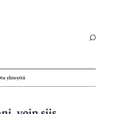
Siirry
hakusivull
ta yhteyttä
i, voin siis