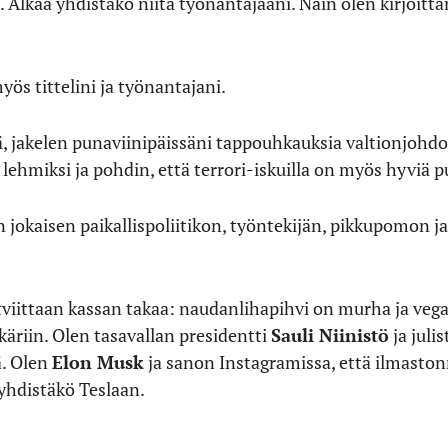
 Älkää yhdistäkö niitä työnantajaani. Näin olen kirjoittan
s tittelini ja työnantajani.
ä, jakelen punaviinipäissäni tappouhkauksia valtionjohdol
lehmiksi ja pohdin, että terrori-iskuilla on myös hyviä p
 jokaisen paikallispoliitikon, työntekijän, pikkupomon j
tviittaan kassan takaa: naudanlihapihvi on murha ja vega
äriin. Olen tasavallan presidentti
Sauli Niinistö
ja juli
ä. Olen
Elon Musk
ja sanon Instagramissa, että ilmasto
 yhdistäkö Teslaan.