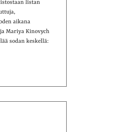
istostaan listan
uttuja,
uoden aikana
aja Mariya Kinovych
lää sodan keskellä: