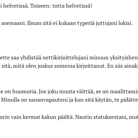
helvetissä. Toiseen: totta helvetissä!
asemaani. Ilman sitä ei kukaan typeriä juttujani lukisi.
 ette saa yhdistää nettikirjoittelujani minuun yksityish
 sitä, mitä olen joskus somessa kirjoittanut. En siis ainak
, se on huumoria. Jos joku muuta väittää, se on maalittam
. Minulla on sananvapauteni ja kun sitä käytän, te pidätte
uorin vain kermat kakun päältä. Nautin statuksestani, mu