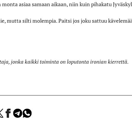
n monta asiaa samaan aikaan, niin kuin pihakatu Jyväsky
tie, mutta silti molempia. Paitsi jos joku sattuu kävelemää
ttaja, jonka kaikki toiminta on loputonta ironian kierrettä.
a
Jaa
Jaa
Jaa
Facebookissa
Telegramissa
WhatsAppissa