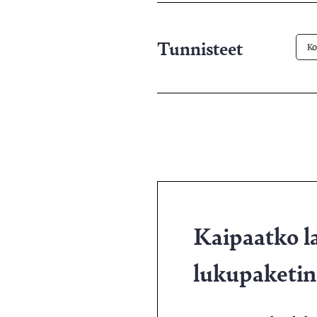
pa
Tunnisteet
K
Kaipaatko l
lukupaketin