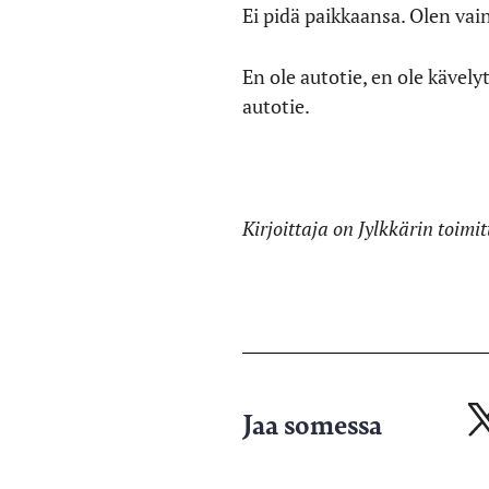
Ei pidä paikkaansa. Olen vai
En ole autotie, en ole kävely
autotie.
Kirjoittaja on Jylkkärin toimi
Jaa somessa
Ja
X-