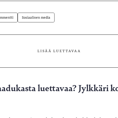
lvelussa
ommentti
Sosiaalinen media
LISÄÄ LUETTAVAA
aadukasta luettavaa? Jylkkäri k