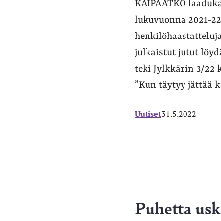
KAIPAATKO laadukast
lukuvuonna 2021-22 j
henkilöhaastatteluj
julkaistut jutut lö
teki Jylkkärin 3/22
”Kun täytyy jättää 
Uutiset
31.5.2022
Puhetta usko