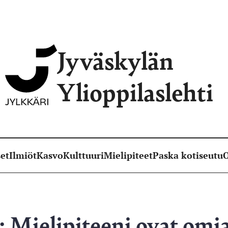
Jyväskylän
Ylioppilaslehti
et
Ilmiöt
Kasvo
Kulttuuri
Mielipiteet
Paska kotiseutu
O
Mielipiteeni ovat omian