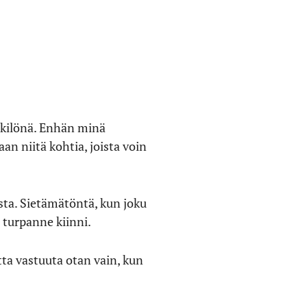
enkilönä. Enhän minä
aan niitä kohtia, joista voin
ista. Sietämätöntä, kun joku
 turpanne kiinni.
tta vastuuta otan vain, kun