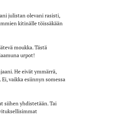
ni julistan olevani rasisti,
ämmien kitinälle töissäkään
pätevä moukka. Tästä
aiaamuna urpot!
ajaani. He eivät ymmärrä,
ä. Ei, vaikka esiinnyn somessa
t siihen yhdistetään. Tai
vituksellisimmat