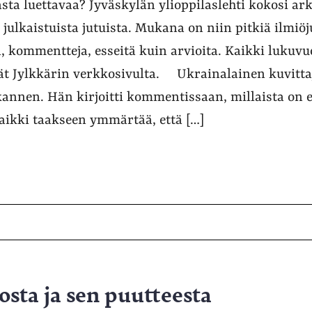
a luettavaa? Jyväskylän ylioppilaslehti kokosi ark
ulkaistuista jutuista. Mukana on niin pitkiä ilmiöj
a, kommentteja, esseitä kuin arvioita. Kaikki lukuv
ydät Jylkkärin verkkosivulta. Ukrainalainen kuvitt
 kannen. Hän kirjoitti kommentissaan, millaista on e
kaikki taakseen ymmärtää, että […]
sta ja sen puutteesta