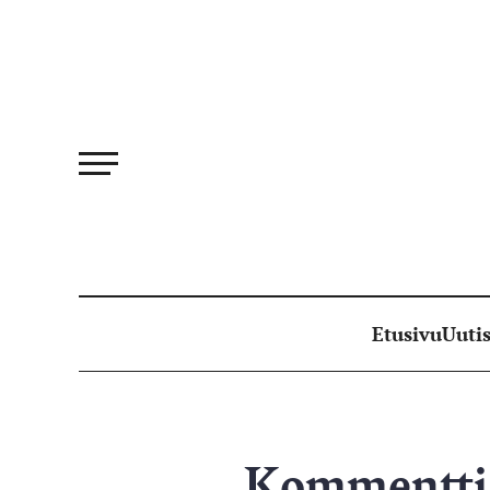
Siirry
suoraan
sisältöön
Etusivu
Uutis
Kommentti: 