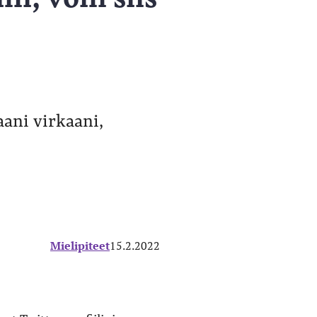
ani virkaani,
Mielipiteet
15.2.2022