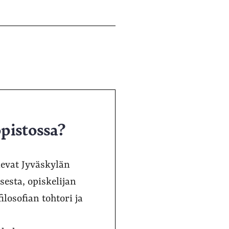
opistossa?
elevat Jyväskylän
sesta, opiskelijan
ilosofian tohtori ja