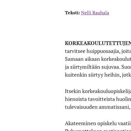
Teksti:
Nelli Rauhala
KORKEAKOULUTETTUJE
tarvitsee huippuosaajia, joi
Samaan aikaan korkeakoulutu
ja siirtymiltään sujuvaa. Su
kuitenkin siirtyy heihin, jot
Itsekin korkeakouluopiskeli
hienoista tavoitteista huolim
tulevaisuuden ammatissani, 
Akateeminen opiskelu vaatii 