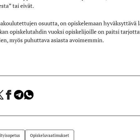
sta” tai eivät.
eakoulutettujen osuutta, on opiskelemaan hyväksyttävä la
iukan opiskelutahdin vuoksi opiskelijoille on paitsi tarjott
iden, myös puhuttava asiasta avoimemmin.
a
Jaa
Jaa
Jaa
Facebookissa
Telegramissa
WhatsAppissa
lvelussa
ityisopetus
Opiskeluvaatimukset