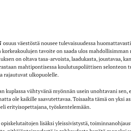
N
osuus väestöstä nousee tulevaisuudessa huomattavasti
ta korkeakoulujen tavoite on saada ulos mahdollisimman n
ksen on oltava tasa-arvoista, laadukasta, joustavaa, kan
orastaan mahtipontisessa koulutuspoliittisen selonteon 
ka rajautuvat ulkopuolelle.
jan kuplassa viihtyvänä myönnän usein unohtavani sen, e
atta ole kaikille saavutettavaa. Toisaalta tämä on yksi as
eli erityisopettajana, työskentelemään.
opiskelutaitojen lisäksi yleissivistystä, toiminnanohjaus