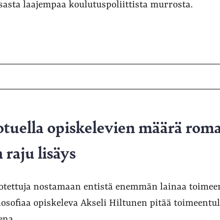
osasta laajempaa koulutuspoliittista murrosta.
tuella opiskelevien määrä roma
 raju lisäys
kotettuja nostamaan entistä enemmän lainaa toimee
losofiaa opiskeleva Akseli Hiltunen pitää toimeentu
ena.