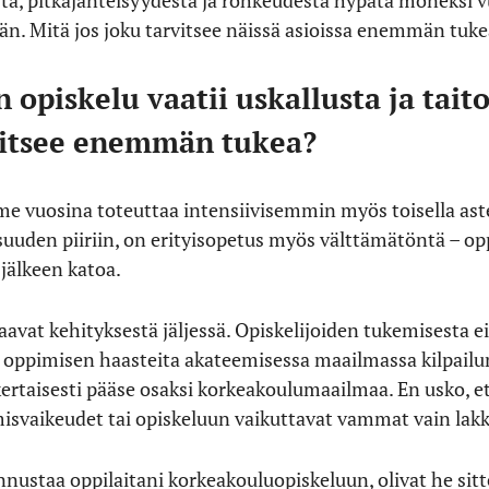
, pitkäjänteisyydestä ja rohkeudesta hypätä moneksi vu
n. Mitä jos joku tarvitsee näissä asioissa enemmän tuk
opiskelu vaatii uskallusta ja tait
rvitsee enemmän tukea?
ime vuosina toteuttaa intensiivisemmin myös toisella ast
suuden piiriin, on erityisopetus myös välttämätöntä – op
jälkeen katoa.
avat kehityksestä jäljessä. Opiskelijoiden tukemisesta ei
a oppimisen haasteita akateemisessa maailmassa kilpailun
nkertaisesti pääse osaksi korkeakoulumaailmaa. En usko, e
ymisvaikeudet tai opiskeluun vaikuttavat vammat vain lak
nnustaa oppilaitani korkeakouluopiskeluun, olivat he sit