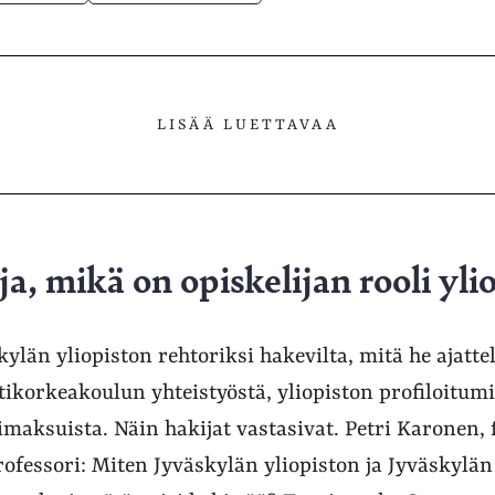
LISÄÄ LUETTAVAA
a, mikä on opiskelijan rooli yli
kylän yliopiston rehtoriksi hakevilta, mitä he ajatt
ikorkeakoulun yhteistyöstä, yliopiston profiloitumi
imaksuista. Näin hakijat vastasivat. Petri Karonen, f
ofessori: Miten Jyväskylän yliopiston ja Jyväskylän