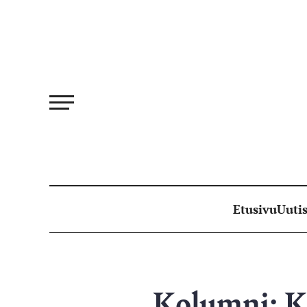
Siirry
suoraan
sisältöön
Etusivu
Uutis
Kolumni: Ko