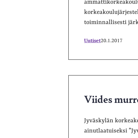
ammattikorkeakoulu
korkeakoulujärjestel
toiminnallisesti jär
Uutiset
20.1.2017
Viides murr
Jyväskylän korkeako
ainutlaatuiseksi ”Jy