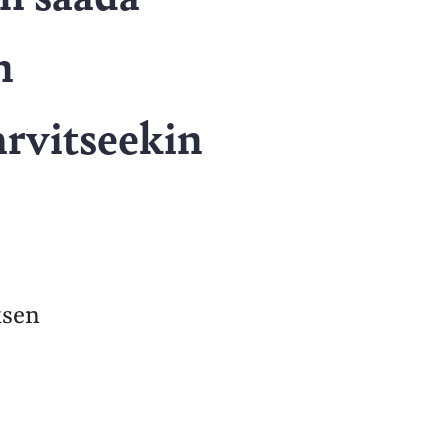
n
arvitseekin
ksen