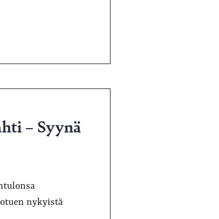
hti – Syynä
ntulonsa
lotuen nykyistä