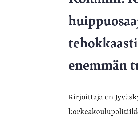
huippuosaa
tehokkaasti
enemmän t
Kirjoittaja on Jyväs
korkeakoulupolitiikk