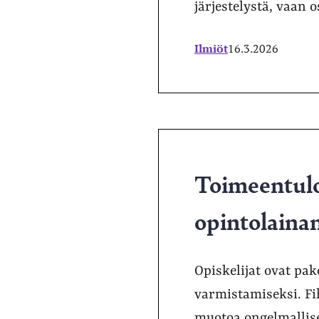
järjestelystä, vaan 
Ilmiöt
16.3.2026
Toimeentulo
opintolainan
Opiskelijat ovat pa
varmistamiseksi. Fi
muotoa ongelmallis