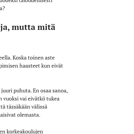
odeksi taloudellisesti
ea?
oja, mutta mitä
eella. Koska toinen aste
pimisen haasteet kun eivät
 juuri puhuta. En osaa sanoa,
 vuoksi vai eivätkö tukea
ttä tässäkään välissä
kaisivat olemasta.
ten korkeakoulujen