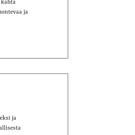
 kahta
luontevaa ja
eksi ja
allisesta