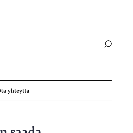
Siirry
hakusivull
ta yhteyttä
n saada