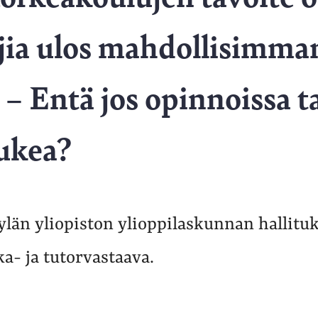
jia ulos mahdollisimma
 – Entä jos opinnoissa t
ukea?
kylän yliopiston ylioppilaskunnan hallitu
a- ja tutorvastaava.