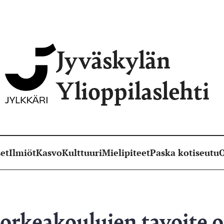
Jyväskylän
Ylioppilaslehti
et
Ilmiöt
Kasvo
Kulttuuri
Mielipiteet
Paska kotiseutu
O
rkeakoulujen tavoite o