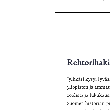
Rehtorihakij
Jylkkäri kysyi Jyväs
yliopiston ja ammatt
roolista ja lukukaus
Suomen historian pr