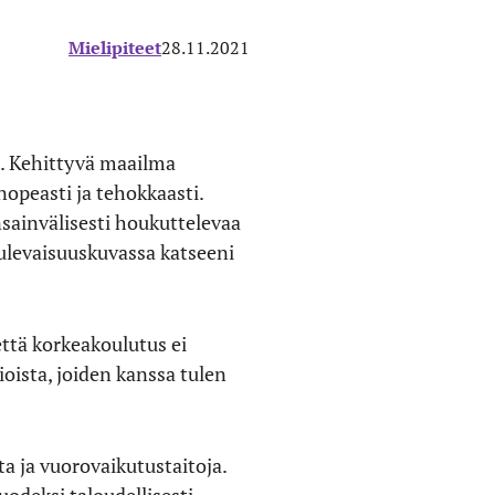
Mielipiteet
28.11.2021
. Kehittyvä maailma
opeasti ja tehokkaasti.
sainvälisesti houkuttelevaa
tulevaisuuskuvassa katseeni
ttä korkeakoulutus ei
ioista, joiden kanssa tulen
ta ja vuorovaikutustaitoja.