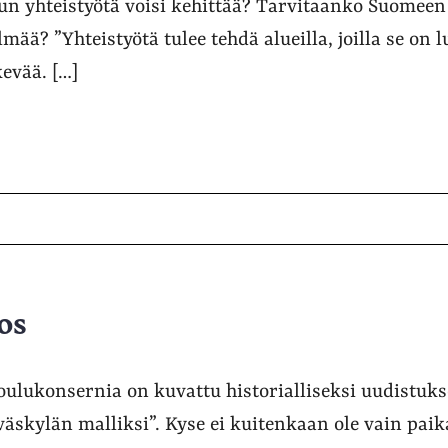
n yhteistyötä voisi kehittää? Tarvitaanko Suomeen
mää? ”Yhteistyötä tulee tehdä alueilla, joilla se on 
kevää. […]
os
ulukonsernia on kuvattu historialliseksi uudistuks
väskylän malliksi”. Kyse ei kuitenkaan ole vain paik