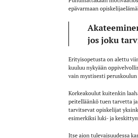
Puhumattakaan motivaatiosta
epävarmaan opiskelijaelämää
Akateeminen 
jos joku ta
Erityisopetusta on alettu vi
kuuluu nykyään oppivelvolli
vain mystisesti peruskoulun 
Korkeakoulut kuitenkin laaha
peitelläänkö tuen tarvetta j
tarvitsevat opiskelijat yksi
esimerkiksi luki- ja keskitt
Itse aion tulevaisuudessa ka