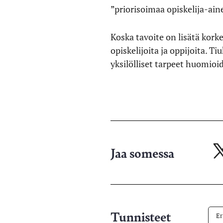
”priorisoimaa opiskelija-aine
Koska tavoite on lisätä kork
opiskelijoita ja oppijoita. T
yksilölliset tarpeet huomio
Jaa somessa
Ja
X-
pa
Tunnisteet
Er