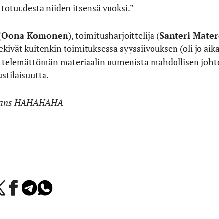
a totuudesta niiden itsensä vuoksi.”
(
Oona Komonen
), toimitusharjoittelija (
Santeri Mater
tekivät kuitenkin toimituksessa syyssiivouksen (oli jo aika
telemättömän materiaalin uumenista mahdollisen johtol
stilaisuutta.
lyfans HAHAHAHA
a
Jaa
Jaa
Jaa
Facebookissa
Telegramissa
WhatsAppissa