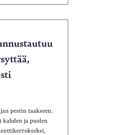
tunnustautuu
rsyttää,
sti
jan pestin taakseen.
ä kahden ja puolen
enttikerrokseksi,