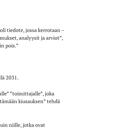
li tiedote, jossa kerrotaan –
mukset, analyysit ja arviot”,
än pois.”
lä 2031.
le” ”toimittajalle”, joka
välttämään kiusauksen” tehdä
n niille, jotka ovat