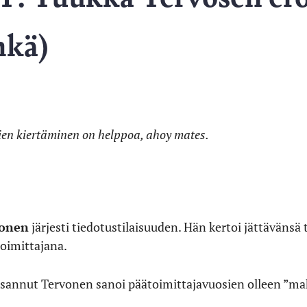
hkä)
en kiertäminen on helppoa, ahoy mates.
vonen
järjesti tiedotustilaisuuden. Hän kertoi jättävänsä
toimittajana.
tsannut Tervonen sanoi päätoimittajavuosien olleen ”ma