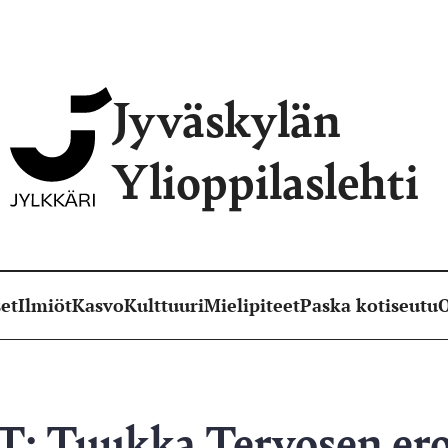
Jyväskylän
Ylioppilaslehti
et
Ilmiöt
Kasvo
Kulttuuri
Mielipiteet
Paska kotiseutu
O
 Tuukka Tervosen ero