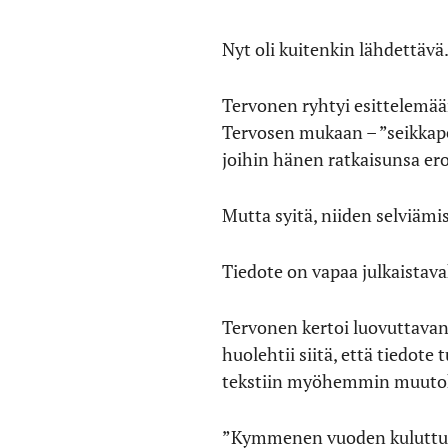
Nyt oli kuitenkin lähdettävä
Tervonen ryhtyi esittelemään
Tervosen mukaan – ”seikkaper
joihin hänen ratkaisunsa ero
Mutta syitä, niiden selviäm
Tiedote on vapaa julkaistav
Tervonen kertoi luovuttavans
huolehtii siitä, että tiedote
tekstiin myöhemmin muutok
”Kymmenen vuoden kuluttua nä