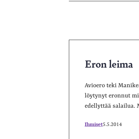
pa
Eron leima
Avioero teki Manike
löytynyt eronnut mi
edellyttää salailua
Ihmiset
5.5.2014