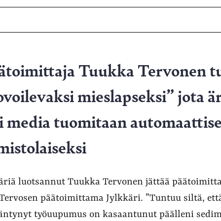
ätoimittaja Tuukka Tervonen 
ovoilevaksi mieslapseksi” jota ä
i media tuomitaan automaattise
istolaiseksi
äriä luotsannut Tuukka Tervonen jättää päätoimitta
ervosen päätoimittama Jylkkäri. ”Tuntuu siltä, ett
äntynyt työuupumus on kasaantunut päälleni sedim