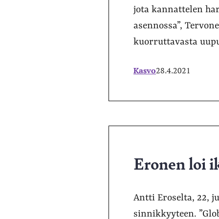
jota kannattelen har
asennossa”, Tervone
kuorruttavasta uup
Kasvo
28.4.2021
Eronen loi i
Antti Eroselta, 22, j
sinnikkyyteen. ”Glo