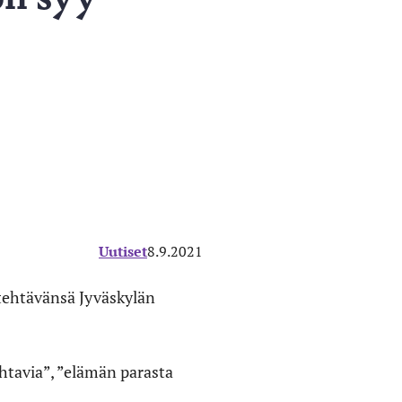
Uutiset
8.9.2021
 tehtävänsä Jyväskylän
htavia”, ”elämän parasta