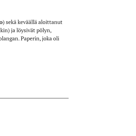
o
) sekä keväällä aloittanut
kin) ja löysivät pölyn,
angan. Paperin, joka oli