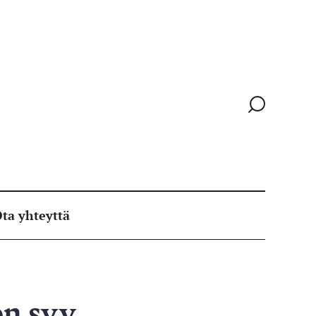
Siirry
hakusivull
ta yhteyttä
n syy