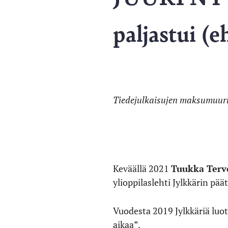
paljastui (e
Tiedejulkaisujen maksumuuri
Keväällä 2021
Tuukka Ter
ylioppilaslehti Jylkkärin pää
Vuodesta 2019 Jylkkäriä luo
aikaa”.