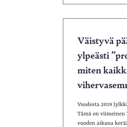
Väistyvä pä
ylpeästi ”pr
miten kaikk
vihervasemm
Vuodesta 2019 Jylkk
Tämä on viimeinen T
vuoden aikana kerä