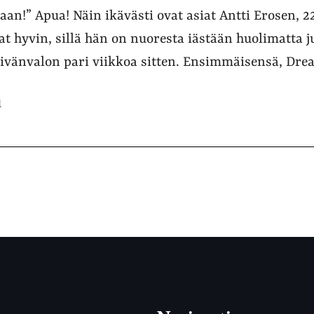
an!” Apua! Näin ikävästi ovat asiat Antti Erosen, 2
at hyvin, sillä hän on nuoresta iästään huolimatta j
päivänvalon pari viikkoa sitten. Ensimmäisensä, Dre
1