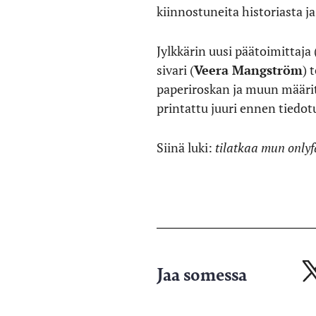
kiinnostuneita historiasta j
Jylkkärin uusi päätoimittaja 
sivari (
Veera Mangström
) 
paperiroskan ja muun määrit
printattu juuri ennen tiedotu
Siinä luki:
tilatkaa mun on
Jaa somessa
Ja
X-