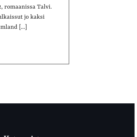
2, romaanissa Talvi.
ulkaissut jo kaksi
amland […]