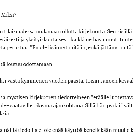
. Miksi?
 tilaisuudessa mukanaan ollutta kirjekuorta. Sen sisällä o
äisesti ja yksityiskohtaisesti kaikki ne havainnot, tunte
ta perustuu. ”En ole lisännyt mitään, enkä jättänyt mitä
istä joutuu odottamaan.
aksi vasta kymmenen vuoden päästä, toisin sanoen kevääl
a mystisen kirjekuoren tiedotteineen ”eräälle luotettaval
 tulee saataville oikeana ajankohtana. Sillä hän pyrkii ”
sia.
illä tiedoilla ei ole enää käyttöä kenellekään muulle kui