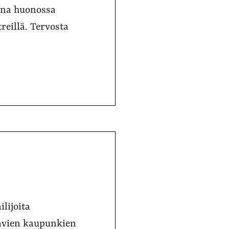
tona huonossa
eillä. Tervosta
ilijoita
lavien kaupunkien