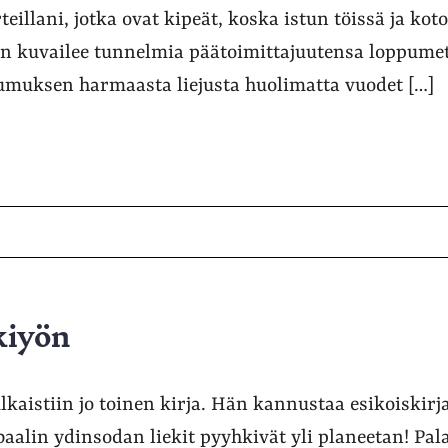
teillani, jotka ovat kipeät, koska istun töissä ja ko
n kuvailee tunnelmia päätoimittajuutensa loppumetr
umuksen harmaasta liejusta huolimatta vuodet […]
kiyön
ulkaistiin jo toinen kirja. Hän kannustaa esikoiskirja
baalin ydinsodan liekit pyyhkivät yli planeetan! Pa