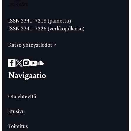
Jyväskylän
Ylioppilaslehti
ISSN 2341-7218 (painettu)
ISSN 2341-7226 (verkkojulkaisu)
Katso yhteystiedot >
Facebook
Twitter
Instagram
YouTube
SoundCloud
Navigaatio
Ota yhteyttä
Etusivu
Toimitus