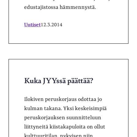
edustajistossa hämmennystä.
Uutiset
12.3.2014
Kuka JYYssä päättää?
Ilokiven peruskorjaus odottaa jo
kulman takana. Yksi keskeisimpiä
peruskorjauksen suunnitteluun
liittyneitä kiistakapuloita on ollut
kulttuuritilan, nykyisen niin