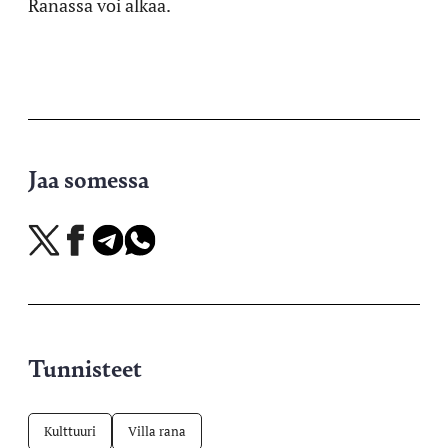
Ranassa voi alkaa.
Jaa somessa
Jaa
Jaa
Jaa
Jaa
X-
Facebookissa
Telegramissa
WhatsAppissa
palvelussa
Tunnisteet
Kulttuuri
Villa rana