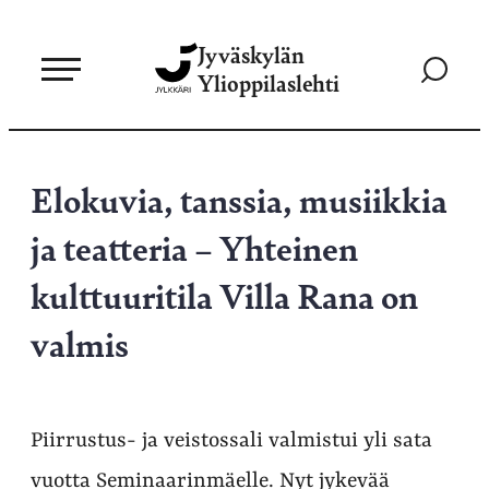
Siirry
Jyväskylän
suoraan
Siirry
Ylioppilaslehti
sisältöön
hakusivul
Elokuvia, tanssia, musiikkia
ja teatteria – Yhteinen
kulttuuritila Villa Rana on
valmis
Piirrustus- ja veistossali valmistui yli sata
vuotta Seminaarinmäelle. Nyt jykevää