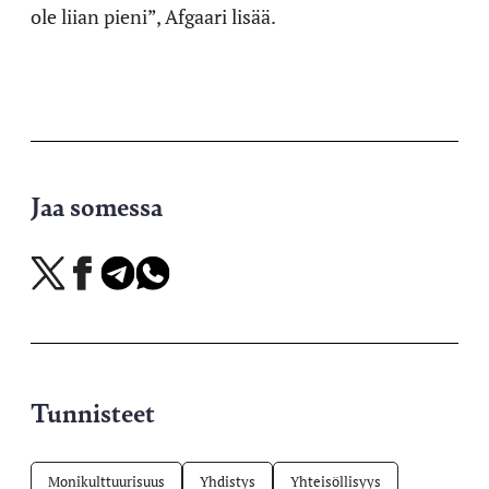
ole liian pieni”, Afgaari lisää.
Jaa somessa
Jaa
Jaa
Jaa
Jaa
X-
Facebookissa
Telegramissa
WhatsAppissa
palvelussa
Tunnisteet
Monikulttuurisuus
Yhdistys
Yhteisöllisyys