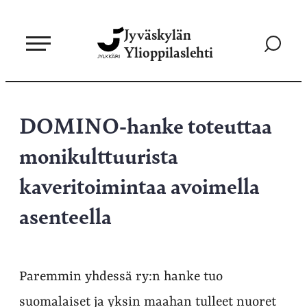
Siirry
Jyväskylän
suoraan
Siirry
Ylioppilaslehti
sisältöön
hakusivul
DOMINO-hanke toteuttaa
monikulttuurista
kaveritoimintaa avoimella
asenteella
Paremmin yhdessä ry:n hanke tuo
suomalaiset ja yksin maahan tulleet nuoret