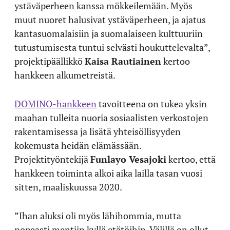
ystäväperheen kanssa mökkeilemään. Myös
muut nuoret halusivat ystäväperheen, ja ajatus
kantasuomalaisiin ja suomalaiseen kulttuuriin
tutustumisesta tuntui selvästi houkuttelevalta”,
projektipäällikkö
Kaisa Rautiainen
kertoo
hankkeen alkumetreistä.
DOMINO-hankkeen
tavoitteena on tukea yksin
maahan tulleita nuoria sosiaalisten verkostojen
rakentamisessa ja lisätä yhteisöllisyyden
kokemusta heidän elämässään.
Projektityöntekijä
Funlayo Vesajoki
kertoo, että
hankkeen toiminta alkoi aika lailla tasan vuosi
sitten, maaliskuussa 2020.
”Ihan aluksi oli myös lähihommia, mutta
nopeasti mentiin kyllä etätöihin. Välillä on ollut