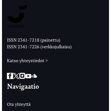
Jyväskylän
Ylioppilaslehti
ISSN 2341-7218 (painettu)
ISSN 2341-7226 (verkkojulkaisu)
Katso yhteystiedot >
Facebook
Twitter
Instagram
YouTube
SoundCloud
Navigaatio
Ota yhteyttä