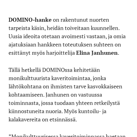
DOMINO-hanke
on rakentunut nuorten
tarpeista käsin, heidän toiveitaan kuunnellen.
Uusia ideoita otetaan avoimesti vastaan, ja omia
ajatuksiaan hankkeen toteutuksen suhteen on
esittänyt myös harjoittelija
Elina Janhunen
.
Tällä hetkellä DOMINOssa kehitetään
monikulttuurista kaveritoimintaa, jonka
lähtökohtana on ihmisten tarve kasvokkaiseen
kohtaamiseen. Janhunen on vastuussa
toiminnasta, jossa tuodaan yhteen retkeilystä
kiinnostuneita nuoria. Myös kuntoilu- ja
kalakavereita on etsinnässä.
”Monikulttuurisessa kaveritoiminnassa haetaan