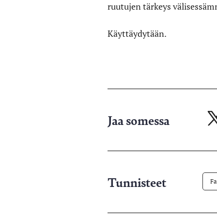
ruutujen tärkeys välisessä
Käyttäydytään.
Jaa somessa
Ja
X-
pa
Tunnisteet
Fa