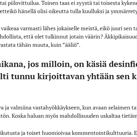
 tai piilovittuilua. Toinen taas ei syystä tai toisesta kyk
 etteikö hänellä olisi oikeutta tulla kuulluksi ja ymmärret
vaikeaa varmasti lähes jokaiselle meistä, eikö juuri sen t
hdollista, että olet tulkinnut jotain väärin? Äkkipikaisuu
vastata tähän muuta, kuin ”ääliö”.
kana, jos milloin, on käsiä desinfio
ilti tunnu kirjoittavan yhtään sen
va ja valmiina vastahyökkäykseen, kun avaan selaimen ta
mätön. Koska haluan myös mahdollisuuden uskaltaa tietä
ikutusta ja toiset huomioivaa kommentointikulttuuria. E