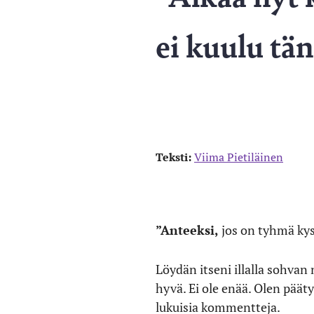
ei kuulu tä
Teksti:
Viima Pietiläinen
”Anteeksi,
jos on tyhmä kysy
Löydän itseni illalla sohvan 
hyvä. Ei ole enää. Olen pää
lukuisia kommentteja.