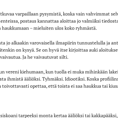
jatkuvaa varpaillaan pysymistä, koska vain vahvimmat selv
nteissa, postaus kannattaa aloittaa jo valmiiksi tiedosta
a haukkumaan – mieluiten ulos koko ryhmästä.
a jo alkaakin varovaisella ilmapiirin tunnustelulla ja an
tenkin on kysyä. Se on hyvä itse kirjoittaa auki aloituks
aivautua. Ja he vaivautuvat silti.
nun vereni kiehumaan, kun tuolla ei muka mihinkään lakei
a ihmistä ääliöksi. Tyhmäksi. Idiootiksi. Koska profiilinsa
n toivottavasti opettaa, että toista ei saa haukkua tai kius
iskoani tarpeeksi monta kertaa ääliöksi tai kakkapääksi, 