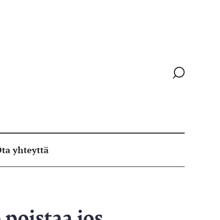
Siirry
hakusivull
ta yhteyttä
 poistaa jos