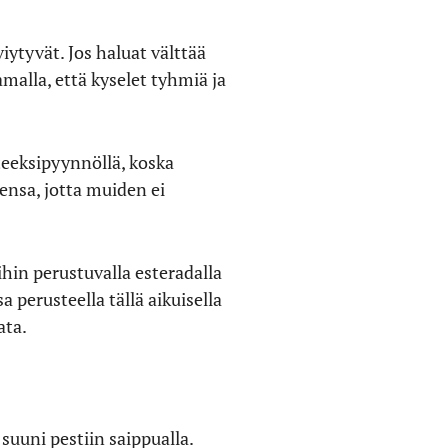
iytyvät. Jos haluat välttää
malla, että kyselet tyhmiä ja
teeksipyynnöllä, koska
eensa, jotta muiden ei
hin perustuvalla esteradalla
 perusteella tällä aikuisella
ata.
suuni pestiin saippualla.