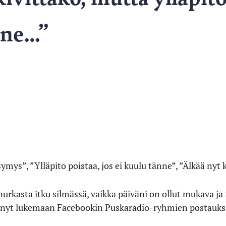
nne…”
mys”, ”Ylläpito poistaa, jos ei kuulu tänne”, ”Älkää nyt 
nurkasta itku silmässä, vaikka päiväni on ollut mukava ja f
tynyt lukemaan Facebookin Puskaradio-ryhmien postauksia