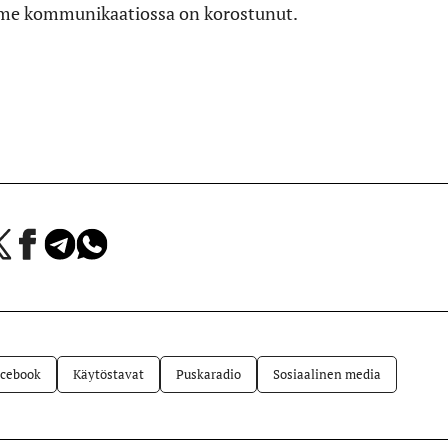
mme kommunikaatiossa on korostunut.
a
Jaa
Jaa
Jaa
Facebookissa
Telegramissa
WhatsAppissa
lvelussa
cebook
Käytöstavat
Puskaradio
Sosiaalinen media