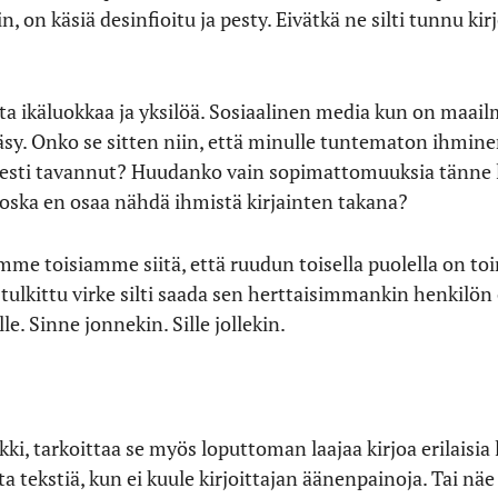
, on käsiä desinfioitu ja pesty. Eivätkä ne silti tunnu ki
ta ikäluokkaa ja yksilöä. Sosiaalinen media kun on maailm
ääsy. Onko se sitten niin, että minulle tuntematon ihmi
sisesti tavannut? Huudanko vain sopimattomuuksia tänn
oska en osaa nähdä ihmistä kirjainten takana?
mme toisiamme siitä, että ruudun toisella puolella on toi
n tulkittu virke silti saada sen herttaisimmankin henkil
le. Sinne jonnekin. Sille jollekin.
, tarkoittaa se myös loputtoman laajaa kirjoa erilaisia luk
ta tekstiä, kun ei kuule kirjoittajan äänenpainoja. Tai näe