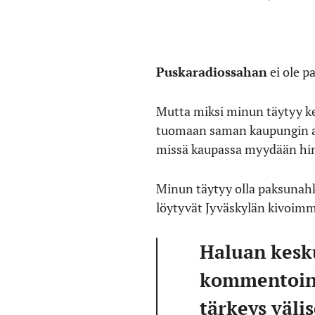
Puskaradiossahan
ei ole pa
Mutta miksi minun täytyy ke
tuomaan saman kaupungin asu
missä kaupassa myydään hint
Minun täytyy olla paksunahk
löytyvät Jyväskylän kivoimm
Haluan kesku
kommentoint
tärkeys väl