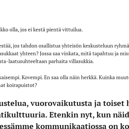
kko olla, jos ei kestä pientä vittuilua.
stää, jos tahdon osallistua yhteisön keskusteluun ryhmäs
kkaat yhteen? Jossa saa vinkata, mitä tapahtuu ja miss
a-laatusuhteeltaan parhaita villasukkia.
aisempi. Kovempi. En saa olla näin herkkä. Kuinka muute
at koirapuistot?
stelua, vuorovaikutusta ja toiset
ikulttuuria. Etenkin nyt, kun näi
isessämme kommunikaatiossa on ko