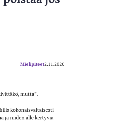
Mielipiteet
2.11.2020
kivittäkö, mutta”.
iilis kokonaisvaltaisesti
 ja niiden alle kertyviä