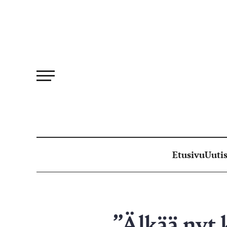
Siirry
suoraan
sisältöön
Etusivu
Uutis
”Älkää nyt k