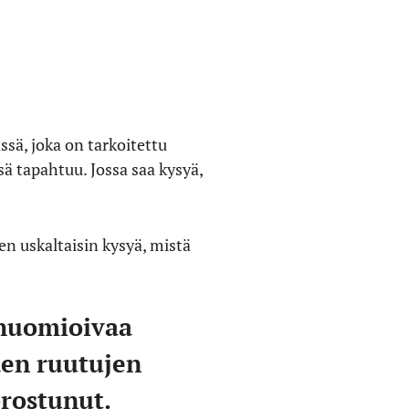
sä, joka on tarkoitettu
ä tapahtuu. Jossa saa kysyä,
n uskaltaisin kysyä, mistä
 huomioivaa
den ruutujen
rostunut.