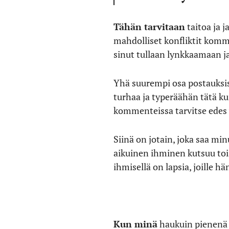
Tähän tarvitaan
taitoa ja 
mahdolliset konfliktit komme
sinut tullaan lynkkaamaan j
Yhä suurempi osa postauksist
turhaa ja typeräähän tätä kui
kommenteissa tarvitse edes v
Siinä on jotain, joka saa mi
aikuinen ihminen kutsuu toist
ihmisellä on lapsia, joille hä
Kun minä
haukuin pienenä s