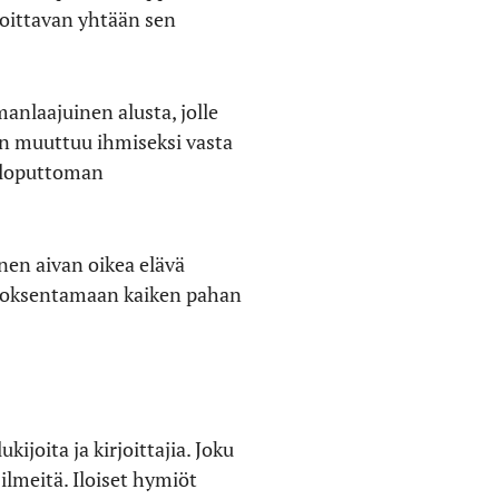
rjoittavan yhtään sen
anlaajuinen alusta, jolle
nen muuttuu ihmiseksi vasta
e loputtoman
nen aivan oikea elävä
ön oksentamaan kaiken pahan
ijoita ja kirjoittajia. Joku
 ilmeitä. Iloiset hymiöt