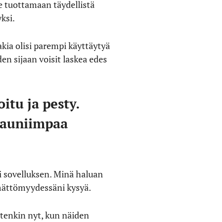
ene tuottamaan täydellistä
yksi.
akia olisi parempi käyttäytyä
den sijaan voisit laskea edes
itu ja pesty.
 kauniimpaa
i sovelluksen. Minä haluan
mättömyydessäni kysyä.
tenkin nyt, kun näiden