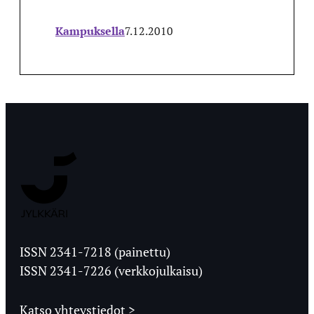
Kampuksella
7.12.2010
Jyväskylän
Ylioppilaslehti
ISSN 2341-7218 (painettu)
ISSN 2341-7226 (verkkojulkaisu)
Katso yhteystiedot >