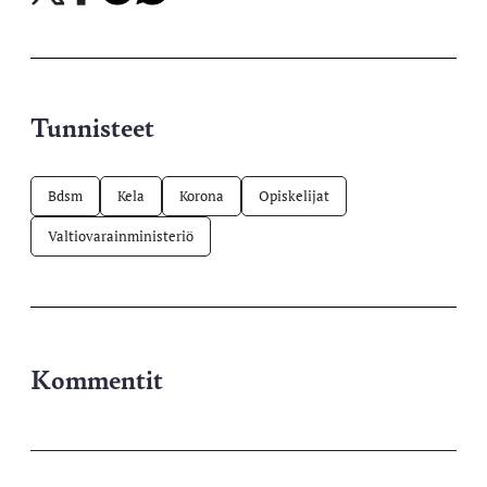
X-
Facebookissa
Telegramissa
WhatsAppissa
palvelussa
Tunnisteet
Bdsm
Kela
Korona
Opiskelijat
Valtiovarainministeriö
Kommentit