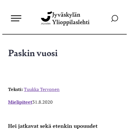
Siirry
Jyväskylän
suoraan
Siirry
Ylioppilaslehti
sisältöön
hakusivul
Paskin vuosi
Teksti:
Tuukka Tervonen
Mielipiteet
31.8.2020
Hei jatkavat sekä etenkin upouudet