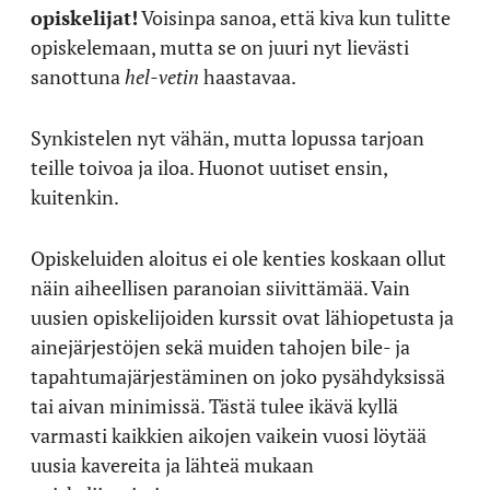
opiskelijat!
Voisinpa sanoa, että kiva kun tulitte
opiskelemaan, mutta se on juuri nyt lievästi
sanottuna
hel-vetin
haastavaa.
Synkistelen nyt vähän, mutta lopussa tarjoan
teille toivoa ja iloa. Huonot uutiset ensin,
kuitenkin.
Opiskeluiden aloitus ei ole kenties koskaan ollut
näin aiheellisen paranoian siivittämää. Vain
uusien opiskelijoiden kurssit ovat lähiopetusta ja
ainejärjestöjen sekä muiden tahojen bile- ja
tapahtumajärjestäminen on joko pysähdyksissä
tai aivan minimissä. Tästä tulee ikävä kyllä
varmasti kaikkien aikojen vaikein vuosi löytää
uusia kavereita ja lähteä mukaan