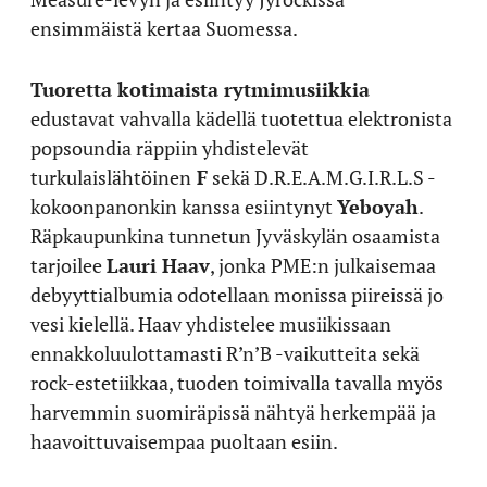
ensimmäistä kertaa Suomessa.
Tuoretta kotimaista rytmimusiikkia
edustavat vahvalla kädellä tuotettua elektronista
popsoundia räppiin yhdistelevät
turkulaislähtöinen
F
sekä D.R.E.A.M.G.I.R.L.S -
kokoonpanonkin kanssa esiintynyt
Yeboyah
.
Räpkaupunkina tunnetun Jyväskylän osaamista
tarjoilee
Lauri Haav
, jonka PME:n julkaisemaa
debyyttialbumia odotellaan monissa piireissä jo
vesi kielellä. Haav yhdistelee musiikissaan
ennakkoluulottamasti R’n’B -vaikutteita sekä
rock-estetiikkaa, tuoden toimivalla tavalla myös
harvemmin suomiräpissä nähtyä herkempää ja
haavoittuvaisempaa puoltaan esiin.