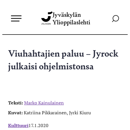
Siirry
Jyväskylän
suoraan
Siirry
Ylioppilaslehti
sisältöön
hakusivul
Viuhahtajien paluu – Jyrock
julkaisi ohjelmistonsa
Teksti:
Marko Kainulainen
Kuvat:
Katriina Pikkarainen, Jyrki Kiuru
Kulttuuri
17.1.2020