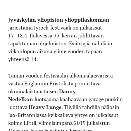
Jyväskylän yliopiston ylioppilaskunnan
järjestämä Jyrock-festivaali on julkaissut
17.-18.4. Ilokivessä 33. kerran juhlittavan
tapahtuman ohjelmiston. Esiintyjiä nähdään
viikonlopun aikana viime vuoden tapaan
yhteensä 14.
Tämän vuoden festivaalin ulkomaalaisväristä
vastaa Englannin Bristolista ponnistava
ukrainalaistaustaisen
Danny
Nedelkon
luotsaama kaahaavaan garage punkiin
luottava
Heavy Lungs
. Tiiviillä tahdilla pääosin
Iso-Britanniassa keikkaileva yhtye on julkaissut
kolme EP:tä, viimeisimpänä 2019 julkaistun
Measure-levyn ja esiintyy Jyrockissa