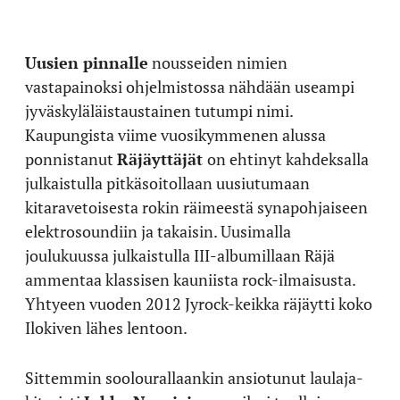
Uusien pinnalle
nousseiden nimien
vastapainoksi ohjelmistossa nähdään useampi
jyväskyläläistaustainen tutumpi nimi.
Kaupungista viime vuosikymmenen alussa
ponnistanut
Räjäyttäjät
on ehtinyt kahdeksalla
julkaistulla pitkäsoitollaan uusiutumaan
kitaravetoisesta rokin räimeestä synapohjaiseen
elektrosoundiin ja takaisin. Uusimalla
joulukuussa julkaistulla III-albumillaan Räjä
ammentaa klassisen kauniista rock-ilmaisusta.
Yhtyeen vuoden 2012 Jyrock-keikka räjäytti koko
Ilokiven lähes lentoon.
Sittemmin soolourallaankin ansiotunut laulaja-