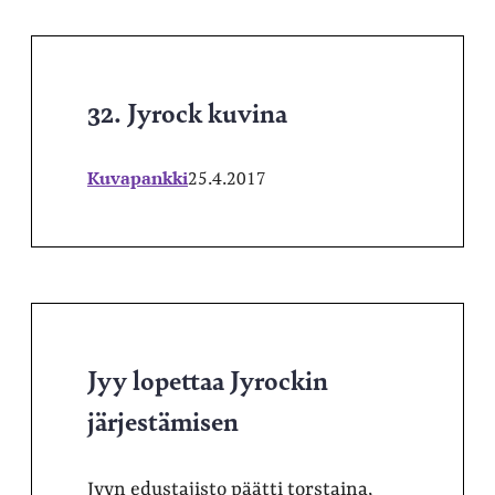
32. Jyrock kuvina
Kuvapankki
25.4.2017
Jyy lopettaa Jyrockin
järjestämisen
Jyyn edustajisto päätti torstaina,