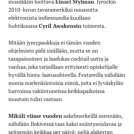
musiikkiin luottava
Einari Stylman
. Jyrockin
2010-luvun tavaramerkiksi noussutta
elektronista indiesoundia kuullaan
huhtikuussa
Cyril Awakensin
toimesta.
Mitään jymypaukkuja ei tämän vuoden
ohjelmisto pidä sisällään, mutta se on
tasapainoinen ja laadukas cocktail uutta ja
vanhaa, joka tarjoillaan erityisesti opiskelijalle
hyvällä hinta-laatusuhteella. Festareilla nähdään
monia mielenkiintoisia nimiä, joita ei Jyväskylän
harvoissa vakiintuneissa keikkapaikoissa
muutoin tulisi vastaan.
Mikäli viime vuoden
askelmerkeillä mennään,
nähdään Ilokivessä taas kaksi esiintymislavaa ja
seitsemän keikkaa per päivä: neljä alakerran