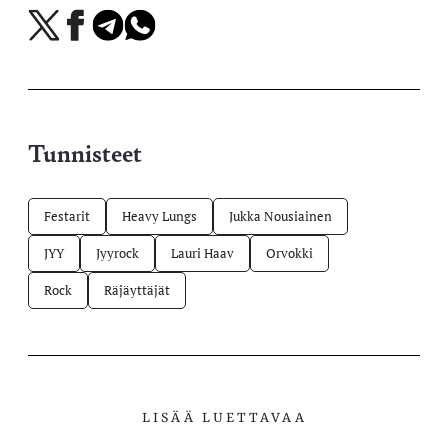
Jaa
Jaa
Jaa
Jaa
X-
Facebookissa
Telegramissa
WhatsAppissa
palvelussa
Tunnisteet
Festarit
Heavy Lungs
Jukka Nousiainen
JYY
Jyyrock
Lauri Haav
Orvokki
Rock
Räjäyttäjät
LISÄÄ LUETTAVAA