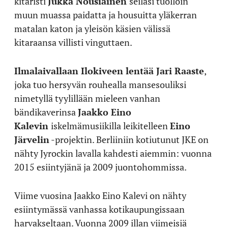
kitaristi
Jukka Nousiainen
seilasi tuolloin
muun muassa paidatta ja housuitta yläkerran
matalan katon ja yleisön käsien välissä
kitaraansa villisti vinguttaen.
Ilmalaivallaan Ilokiveen lentää
Jari Raaste
,
joka tuo hersyvän rouhealla mansesouliksi
nimetyllä tyylillään mieleen vanhan
bändikaverinsa
Jaakko Eino
Kalevin
iskelmämusiikilla leikitelleen
Eino
Järvelin
-projektin. Berliiniin kotiutunut JKE on
nähty Jyrockin lavalla kahdesti aiemmin: vuonna
2015 esiintyjänä ja 2009 juontohommissa.
Viime vuosina Jaakko Eino Kalevi on nähty
esiintymässä vanhassa kotikaupungissaan
harvakseltaan. Vuonna 2009 illan viimeisiä