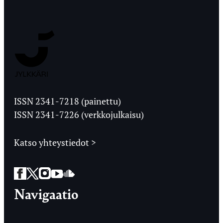
Jyväskylän
Ylioppilaslehti
ISSN 2341-7218 (painettu)
ISSN 2341-7226 (verkkojulkaisu)
Katso yhteystiedot >
Facebook
Twitter
Instagram
YouTube
SoundCloud
Navigaatio