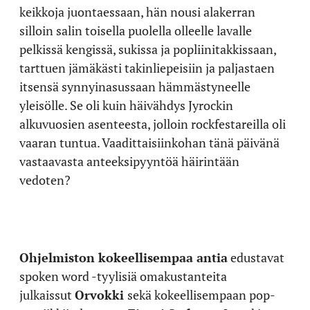
keikkoja juontaessaan, hän nousi alakerran
silloin salin toisella puolella olleelle lavalle
pelkissä kengissä, sukissa ja popliinitakkissaan,
tarttuen jämäkästi takinliepeisiin ja paljastaen
itsensä synnyinasussaan hämmästyneelle
yleisölle. Se oli kuin häivähdys Jyrockin
alkuvuosien asenteesta, jolloin rockfestareilla oli
vaaran tuntua. Vaadittaisiinkohan tänä päivänä
vastaavasta anteeksipyyntöä häirintään
vedoten?
Ohjelmiston kokeellisempaa antia
edustavat
spoken word -tyylisiä omakustanteita
julkaissut
Orvokki
sekä kokeellisempaan pop-