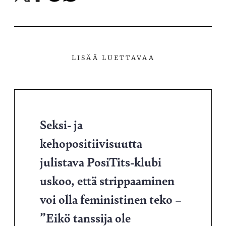
X-
Facebookissa
Telegramissa
WhatsAppissa
palvelussa
LISÄÄ LUETTAVAA
Seksi- ja
kehopositiivisuutta
julistava PosiTits-klubi
uskoo, että strippaaminen
voi olla feministinen teko –
”Eikö tanssija ole