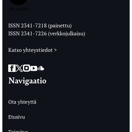
Jyväskylän
Ylioppilaslehti
ISSN 2341-7218 (painettu)
ISSN 2341-7226 (verkkojulkaisu)
Katso yhteystiedot >
Facebook
Twitter
Instagram
YouTube
SoundCloud
Navigaatio
Ota yhteyttä
Etusivu
Toimitus