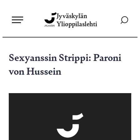
Siirry
Jyväskylän
suoraan
Siirry
Ylioppilaslehti
sisältöön
hakusivul
Sexyanssin Strippi: Paroni
von Hussein