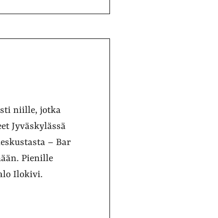
ti niille, jotka
eet Jyväskylässä
keskustasta – Bar
ään. Pienille
lo Ilokivi.