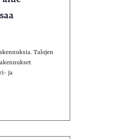
osaa
rakennuksia. Talojen
 rakennukset
i- ja