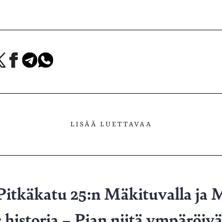
a
Jaa
Jaa
Jaa
Facebookissa
Telegramissa
WhatsAppissa
lvelussa
LISÄÄ LUETTAVAA
Pitkäkatu 25:n Mäkituvalla ja 
 historia – Pian niitä ympäröivä