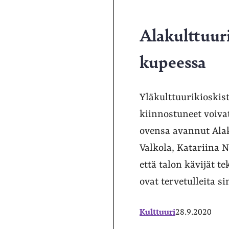
Alakulttuuri
kupeessa
Yläkulttuurikioskis
kiinnostuneet voiva
ovensa avannut Alak
Valkola, Katariina N
että talon kävijät te
ovat tervetulleita s
Kulttuuri
28.9.2020