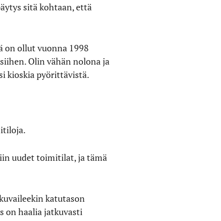
äytys sitä kohtaan, että
lä on ollut vuonna 1998
 siihen. Olin vähän nolona ja
ksi kioskia pyörittävistä.
tiloja.
in uudet toimitilat, ja tämä
 kuvaileekin katutason
 on haalia jatkuvasti