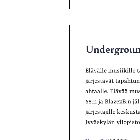
Undergroun
Elävälle musiikille t
järjestävät tapahtum
ahtaalle. Elävää mu
68:n ja Blaze2B:n jä
järjestäjille keskus
Jyväskylän yliopisto