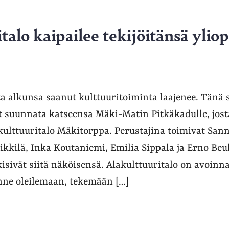
talo kaipailee tekijöitänsä ylio
ta alkunsa saanut kulttuuritoiminta laajenee. Tänä 
t suunnata katseensa Mäki-Matin Pitkäkadulle, jost
ulttuuritalo Mäkitorppa. Perustajina toimivat Sann
ikkilä, Inka Koutaniemi, Emilia Sippala ja Erno Beu
kisivät siitä näköisensä. Alakulttuuritalo on avoinna
inne oleilemaan, tekemään […]