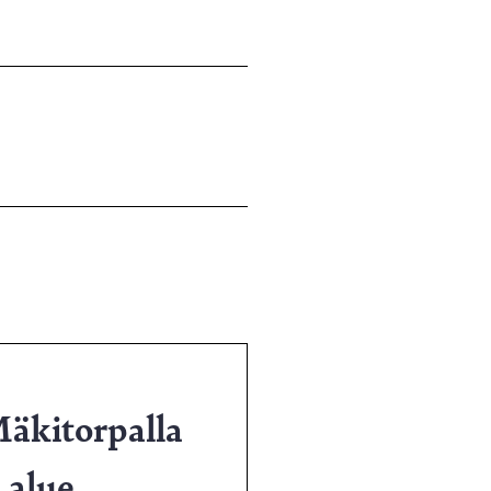
Mäkitorpalla
 alue