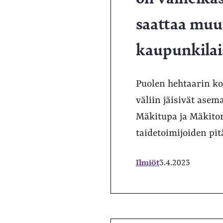
saattaa muut
kaupunkilai
Puolen hehtaarin ko
väliin jäisivät ase
Mäkitupa ja Mäkitor
taidetoimijoiden pitä
Ilmiöt
3.4.2023