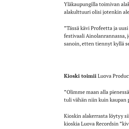
Yläkaupungilla toimivan alak
alakulttuuri olisi jotenkin a
”Tässä kävi Profeetta ja uus
festivaali Ainolanrannassa, j
sanoin, etten tiennyt kyllä 
Kioski toimii
Luova Producti
”Olimme maan alla pienessä v
tuli vähän niin kuin kaupan 
Kioskin alakerrasta löytyy 
kioskia Luova Recordsin ”ki