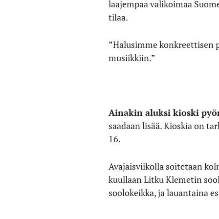
laajempaa valikoimaa Suomen 
tilaa.
”Halusimme konkreettisen pa
musiikkiin.”
Ainakin aluksi kioski pyö
saadaan lisää. Kioskia on ta
16
.
Avajaisviikolla soitetaan kol
kuullaan Litku Klemetin sool
soolokeikka, ja lauantaina es