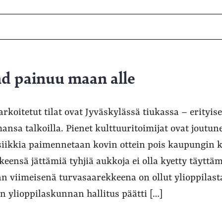
d painuu maan alle
arkoitetut tilat ovat Jyväskylässä tiukassa – erityises
ansa talkoilla. Pienet kulttuuritoimijat ovat joutun
siikkia paimennetaan kovin ottein pois kaupungin 
lkeensä jättämiä tyhjiä aukkoja ei olla kyetty täyttäm
tan viimeisenä turvasaarekkeena on ollut ylioppilasta
n ylioppilaskunnan hallitus päätti […]