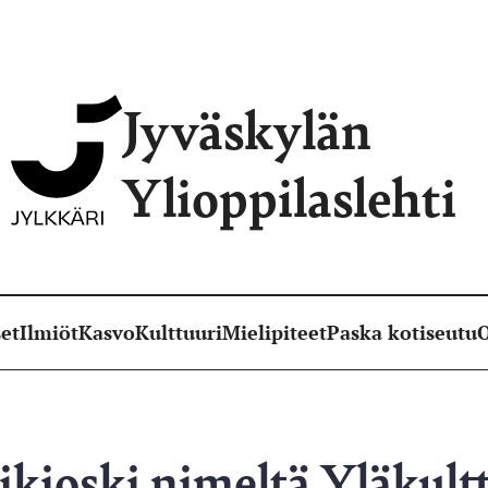
Jyväskylän
Ylioppilaslehti
et
Ilmiöt
Kasvo
Kulttuuri
Mielipiteet
Paska kotiseutu
O
ikioski nimeltä Yläkult