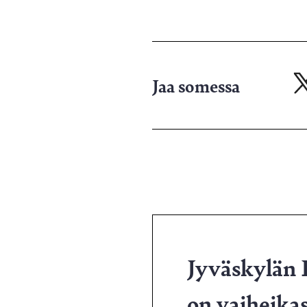
Jaa somessa
Ja
X-
pa
Jyväskylän 
on vaiheikas