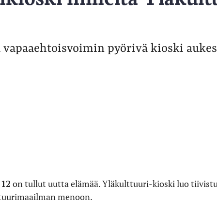
vapaaehtoisvoimin pyörivä kioski auke
 12
on tullut uutta elämää. Yläkulttuuri-kioski luo tiiv
ttuurimaailman menoon.