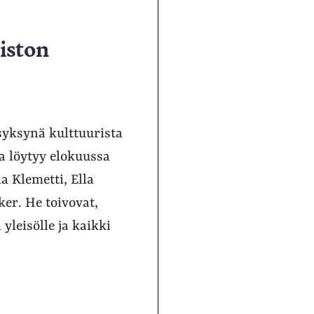
piston
syksynä kulttuurista
a löytyy elokuussa
a Klemetti, Ella
ker. He toivovat,
 yleisölle ja kaikki