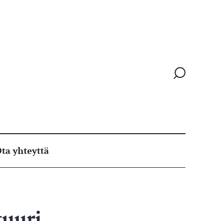
Siirry
hakusivull
ta yhteyttä
tuuri