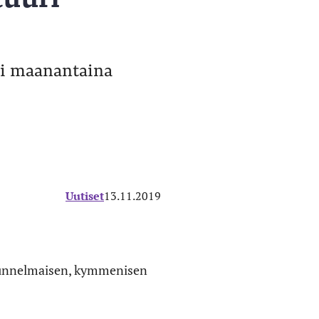
si maanantaina
Uutiset
13.11.2019
istunnelmaisen, kymmenisen