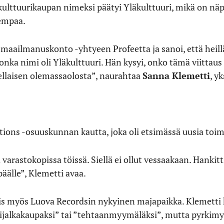
ulttuurikaupan nimeksi päätyi Yläkulttuuri, mikä on näp
lempaa.
i maailmanuskonto -yhtyeen Profeetta ja sanoi, että heil
onka nimi oli Yläkulttuuri. Hän kysyi, onko tämä viittaus
sellaisen olemassaolosta”, naurahtaa
Sanna Klemetti
, y
ons -osuuskunnan kautta, joka oli etsimässä uusia toimi
arastokopissa töissä. Siellä ei ollut vessaakaan. Hankitti
päälle”, Klemetti avaa.
siis myös Luova Recordsin nykyinen majapaikka. Klemetti
vijalkakaupaksi” tai ”tehtaanmyymäläksi”, mutta pyrkimys