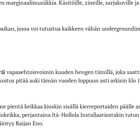
marginaalimusiikkia. Käsitöille, zineille, sarjakuville j
ikan, jossa voi tutustua kaikkeen vähän undergroundimp
rii
vapaaehtoisvoimin kuuden hengen tiimillä, joka saatt
rkoitus pitää auki tämän vuoden loppuun asti arkisin klo 1
me pientä keikkaa kioskin sisällä kierreportaiden päälle a
okeikka, perjantaina Itä-Hollola Installaatiostakin tutu
iintyy Raijan Eno.