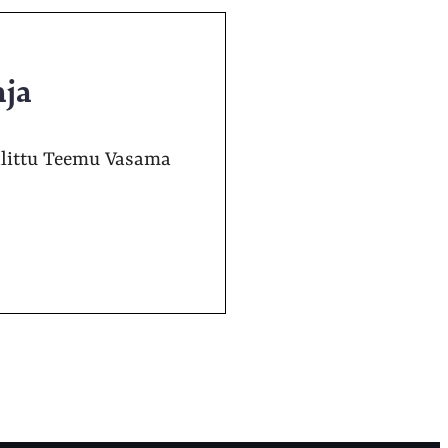
aja
alittu Teemu Vasama