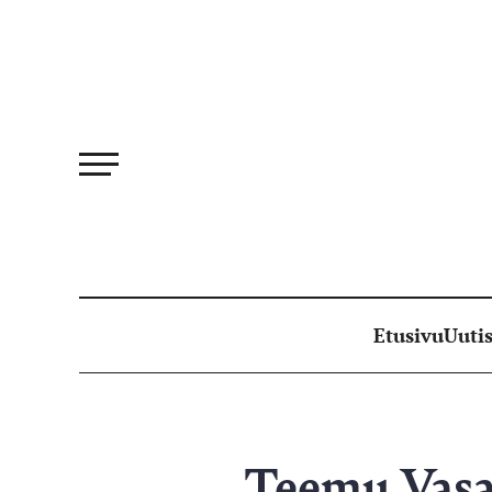
Siirry
suoraan
sisältöön
Etusivu
Uutis
Teemu Vasam