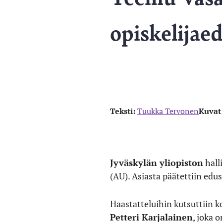
opiskelijae
Teksti:
Tuukka Tervonen
Kuvat
Jyväskylän yliopiston
hall
(AU). Asiasta päätettiin edu
Haastatteluihin kutsuttiin 
Petteri Karjalainen
, joka 