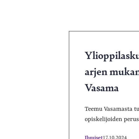
Ylioppilask
arjen mukan
Vasama
Teemu Vasamasta tu
opiskelijoiden peru
Ihmiset
17.10.2024