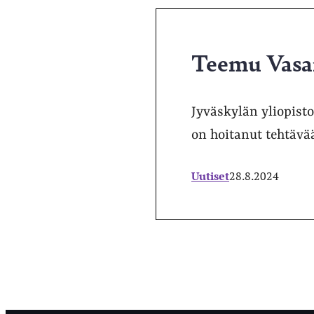
Teemu Vasam
Jyväskylän yliopist
on hoitanut tehtävä
Uutiset
28.8.2024