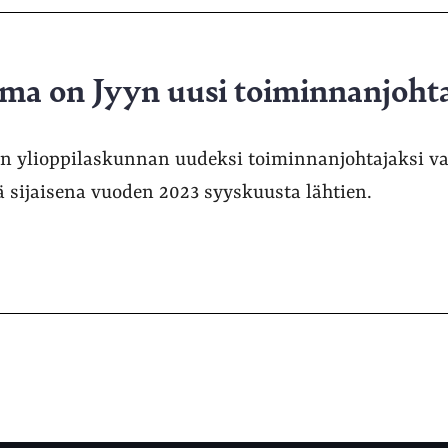
a on Jyyn uusi toiminnanjoht
on ylioppilaskunnan uudeksi toiminnanjohtajaksi v
ä sijaisena vuoden 2023 syyskuusta lähtien.