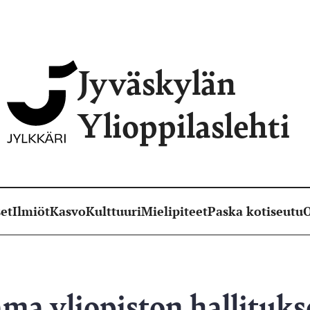
Jyväskylän
Ylioppilaslehti
et
Ilmiöt
Kasvo
Kulttuuri
Mielipiteet
Paska kotiseutu
O
a yliopiston hallituk