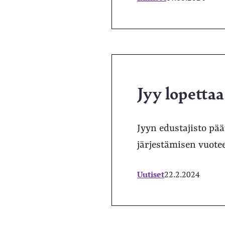
Jyy lopettaa
Jyyn edustajisto pää
järjestämisen vuote
Uutiset
22.2.2024