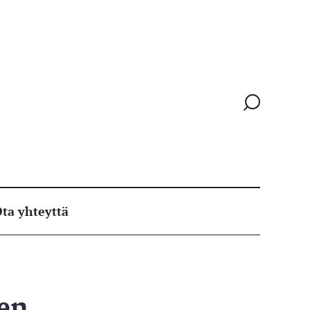
Siirry
hakusivull
ta yhteyttä
sen