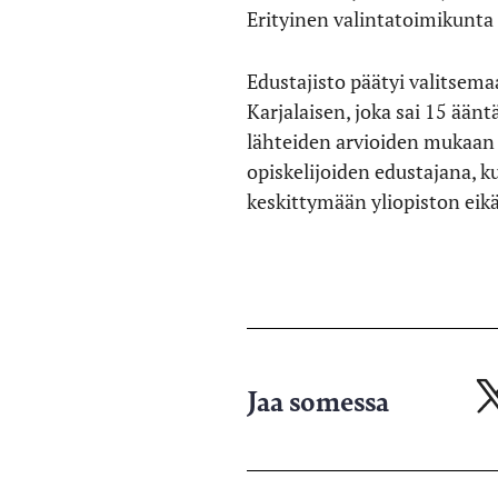
Erityinen valintatoimikunta 
Edustajisto päätyi valitse
Karjalaisen, joka sai 15 ään
lähteiden arvioiden mukaan
opiskelijoiden edustajana, 
keskittymään yliopiston eikä
Jaa somessa
Ja
X-
pa