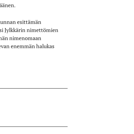
 äänen.
ikunnan esittämän
isi Jylkkärin nimettömien
nemmän nimenomaan
 olevan enemmän halukas