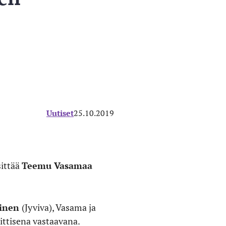
Uutiset
25.10.2019
sittää
Teemu Vasamaa
pinen
(Jyviva), Vasama ja
ittisena vastaavana.