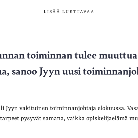
LISÄÄ LUETTAVAA
unnan toiminnan tulee muuttua 
a, sanoo Jyyn uusi toiminnanj
li Jyyn vakituinen toiminnanjohtaja elokuussa. V
starpeet pysyvät samana, vaikka opiskelijaelämä mu