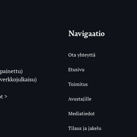
Navigaatio
Ota yhteyttä
Etusivu
painettu)
i
verkkojulkaisu)
Toimitus
t >
Avustajille
Mediatiedot
m
ube
undCloud
Tilaus ja jakelu