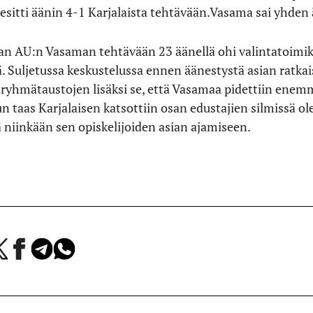
esitti äänin 4-1 Karjalaista tehtävään.Vasama sai yhden
maan AU:n Vasaman tehtävään 23 äänellä ohi valintatoim
tä. Suljetussa keskustelussa ennen äänestystä asian ratka
 ryhmätaustojen lisäksi se, että Vasamaa pidettiin e
kun taas Karjalaisen katsottiin osan edustajien silmissä
 niinkään sen opiskelijoiden asian ajamiseen.
a
Jaa
Jaa
Jaa
Facebookissa
Telegramissa
WhatsAppissa
lvelussa