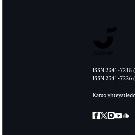
Jyväskylän
ISSN 2341-7218 (
Ylioppilasleht
ISSN 2341-7226 (
Katso yhteystiedo
Facebook
Twitter
Instagra
YouT
So