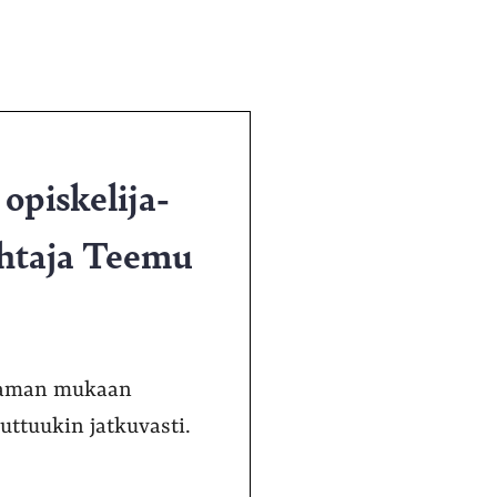
opiskelija-
ohtaja Teemu
asaman mukaan
uttuukin jatkuvasti.