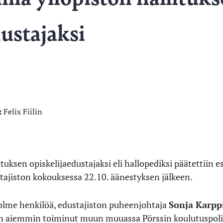
dustajaksi
:
Felix Fiilin
ituksen opiskelijaedustajaksi eli hallopediksi päätettiin e
stajiston kokouksessa 22.10. äänestyksen jälkeen.
kolme henkilöä, edustajiston puheenjohtaja
Sonja Karp
on aiemmin toiminut muun muuassa Pörssin koulutuspoli