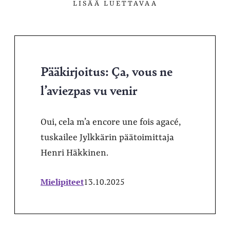
LISÄÄ LUETTAVAA
Pääkirjoitus: Ça, vous ne
l’aviezpas vu venir
Oui, cela m’a encore une fois agacé,
tuskailee Jylkkärin päätoimittaja
Henri Häkkinen.
Mielipiteet
13.10.2025