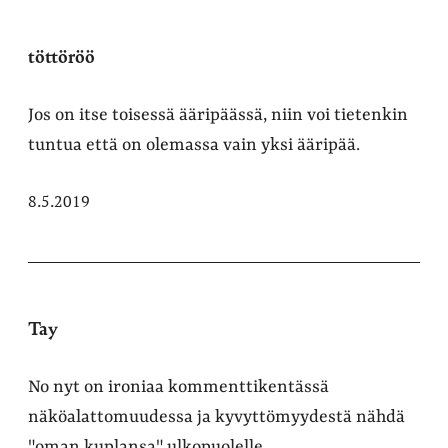
töttöröö
Jos on itse toisessä ääripäässä, niin voi tietenkin
tuntua että on olemassa vain yksi ääripää.
8.5.2019
Tay
No nyt on ironiaa kommenttikentässä
näköalattomuudessa ja kyvyttömyydestä nähdä
"oman kuplansa" ulkopuolelle.