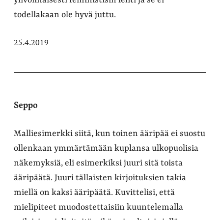
ylivoimaisesti feministisin lehti ja se ei
todellakaan ole hyvä juttu.
25.4.2019
Seppo
Malliesimerkki siitä, kun toinen ääripää ei suostu
ollenkaan ymmärtämään kuplansa ulkopuolisia
näkemyksiä, eli esimerkiksi juuri sitä toista
ääripäätä. Juuri tällaisten kirjoituksien takia
miellä on kaksi ääripäätä. Kuvittelisi, että
mielipiteet muodostettaisiin kuuntelemalla