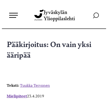
Siirry
Jyväskylän
suoraan
Siirry
Ylioppilaslehti
sisältöön
hakusivul
Pääkirjoitus: On vain yksi
ääripää
Teksti:
Tuukka Tervonen
Mielipiteet
23.4.2019