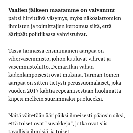
Vaalien jälkeen maatamme on vaivannut
paitsi hirvittävä väsymys, myös näköalattomien
ihmisten ja toimittajien kertomus siitä, että
ääripäät politiikassa vahvistuivat.
Tässä tarinassa ensimmäinen ääripää on
vihervasemmisto, johon kuuluvat vihreät ja
vasemmistoliitto. Demaritkin vähän
kädenlämpöisesti ovat mukana. Tarinan toinen
ääripää on sitten tietysti perussuomalaiset, joka
vuoden 2017 kahtia repeämisestään huolimatta
kiipesi melkein suurimmaksi puolueeksi.
Näitä väitetään ääripäiksi ilmeisesti pääosin siksi,
että toiset ovat ”suvakkeja”, jotka ovat siis
tavallisia ihmisiä, ja toiset