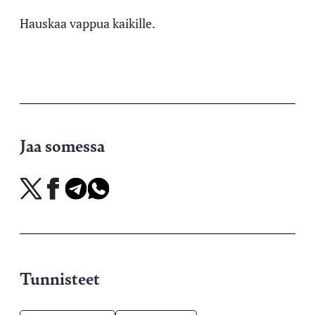
Hauskaa vappua kaikille.
Jaa somessa
Jaa
Jaa
Jaa
Jaa
X-
Facebookissa
Telegramissa
WhatsAppissa
palvelussa
Tunnisteet