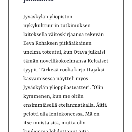
Jyväskylän yliopiston
nykykulttuurin tutkimuksen
laitoksella väitöskirjaansa tekevän
Eeva Rohaksen pitkäaikainen
unelma toteutui, kun Otava julkaisi
tämän novellikokoelmansa Keltaiset
tyypit. Tärkeää roolia kirjoittajaksi
kasvamisessa näytteli myös
Jyväskylän ylioppilasteatteri. ”Olin
kymmenen, kun me oltiin
ensimmäisellä etelänmatkalla. Äitiä
pelotti olla lentokoneessa. Mä en
itse muista sitä, mutta olin
kuulemma lohduttanut äitiä