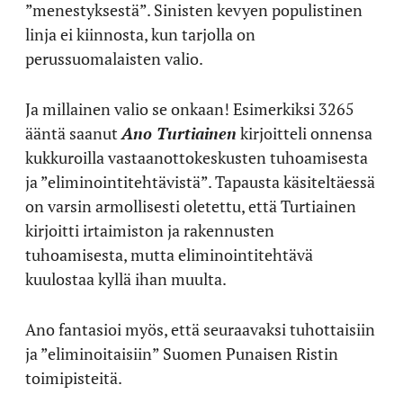
”menestyksestä”. Sinisten kevyen populistinen
linja ei kiinnosta, kun tarjolla on
perussuomalaisten valio.
Ja millainen valio se onkaan! Esimerkiksi 3265
ääntä saanut
Ano Turtiainen
kirjoitteli onnensa
kukkuroilla vastaanottokeskusten tuhoamisesta
ja ”eliminointitehtävistä”. Tapausta käsiteltäessä
on varsin armollisesti oletettu, että Turtiainen
kirjoitti irtaimiston ja rakennusten
tuhoamisesta, mutta eliminointitehtävä
kuulostaa kyllä ihan muulta.
Ano fantasioi myös, että seuraavaksi tuhottaisiin
ja ”eliminoitaisiin” Suomen Punaisen Ristin
toimipisteitä.