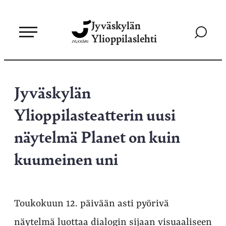
Siirry
Jyväskylän
suoraan
Siirry
Ylioppilaslehti
sisältöön
hakusivul
Jyväskylän
Ylioppilasteatterin uusi
näytelmä Planet on kuin
kuumeinen uni
Toukokuun 12. päivään asti pyörivä
näytelmä luottaa dialogin sijaan visuaaliseen