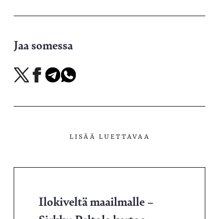
Jaa somessa
Jaa
Jaa
Jaa
Jaa
X-
Facebookissa
Telegramissa
WhatsAppissa
palvelussa
LISÄÄ LUETTAVAA
Ilokiveltä maailmalle –
Sirkku Peltola kertoo