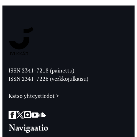
Jyväskylän
Ylioppilaslehti
ISSN 2341-7218 (painettu)
ISSN 2341-7226 (verkkojulkaisu)
Katso yhteystiedot >
Facebook
Twitter
Instagram
YouTube
SoundCloud
Navigaatio