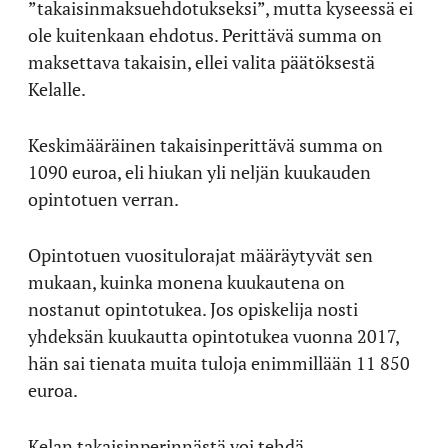
”takaisinmaksuehdotukseksi”, mutta kyseessä ei
ole kuitenkaan ehdotus. Perittävä summa on
maksettava takaisin, ellei valita päätöksestä
Kelalle.
Keskimääräinen takaisinperittävä summa on
1090 euroa, eli hiukan yli neljän kuukauden
opintotuen verran.
Opintotuen vuositulorajat määräytyvät sen
mukaan, kuinka monena kuukautena on
nostanut opintotukea. Jos opiskelija nosti
yhdeksän kuukautta opintotukea vuonna 2017,
hän sai tienata muita tuloja enimmillään 11 850
euroa.
Kelan takaisinperinnästä voi tehdä