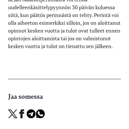
uudelleenkäsittelypyynnön 30 päivän kuluessa
siitä, kun päätös perinnästä on tehty. Perintä voi
olla aiheeton esimerkiksi silloin, jos on aloittanut
opinnot kesken vuotta ja tulot ovat tulleet ennen
opintojen aloittamista tai jos on valmistunut
kesken vuotta ja tulot on tienattu sen jälkeen.
Jaa somessa
Jaa
Jaa
Jaa
Jaa
X-
Facebookissa
Telegramissa
WhatsAppissa
palvelussa