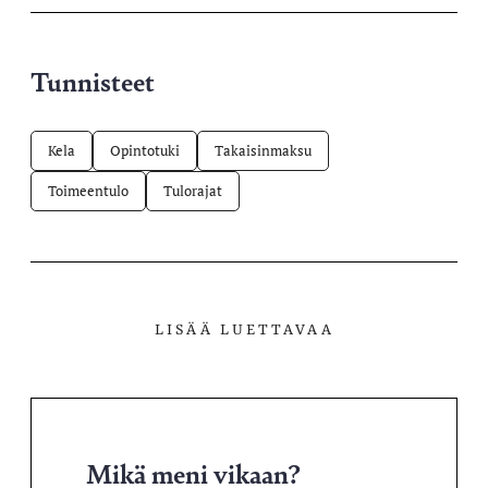
Tunnisteet
Kela
Opintotuki
Takaisinmaksu
Toimeentulo
Tulorajat
LISÄÄ LUETTAVAA
Mikä meni vikaan?