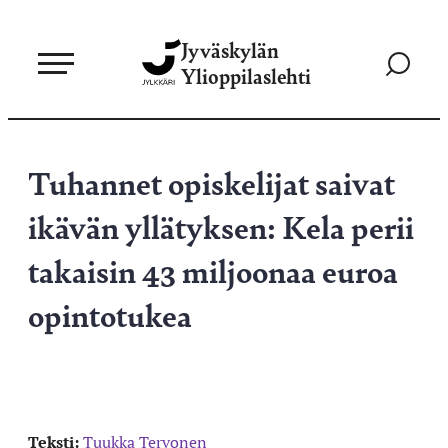
Siirry
Jyväskylän
suoraan
Siirry
Ylioppilaslehti
sisältöön
hakusivul
Tuhannet opiskelijat saivat
ikävän yllätyksen: Kela perii
takaisin 43 miljoonaa euroa
opintotukea
Teksti:
Tuukka Tervonen