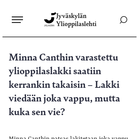
Siirry
Jyväskylän
suoraan
Siirry
Ylioppilaslehti
sisältöön
hakusivul
Minna Canthin varastettu
ylioppilaslakki saatiin
kerrankin takaisin – Lakki
viedään joka vappu, mutta
kuka sen vie?