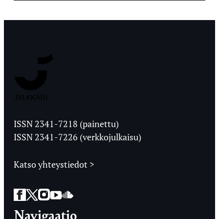
Jyväskylän
Ylioppilaslehti
ISSN 2341-7218 (painettu)
ISSN 2341-7226 (verkkojulkaisu)
Katso yhteystiedot >
Facebook
Twitter
Instagram
YouTube
SoundCloud
Navigaatio