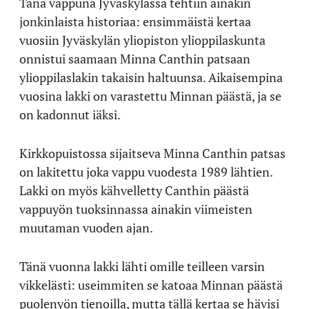
Tänä vappuna Jyväskylässä tehtiin ainakin
jonkinlaista historiaa: ensimmäistä kertaa
vuosiin Jyväskylän yliopiston ylioppilaskunta
onnistui saamaan Minna Canthin patsaan
ylioppilaslakin takaisin haltuunsa. Aikaisempina
vuosina lakki on varastettu Minnan päästä, ja se
on kadonnut iäksi.
Kirkkopuistossa sijaitseva Minna Canthin patsas
on lakitettu joka vappu vuodesta 1989 lähtien.
Lakki on myös kähvelletty Canthin päästä
vappuyön tuoksinnassa ainakin viimeisten
muutaman vuoden ajan.
Tänä vuonna lakki lähti omille teilleen varsin
vikkelästi: useimmiten se katoaa Minnan päästä
puolenyön tienoilla, mutta tällä kertaa se hävisi