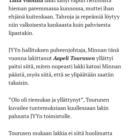
Tänä vuonna
lakki säilyi vapun riennoista
hieman paremmassa kunnossa, muttei ihan
ehjänä kuitenkaan. Tahroja ja repeämiä löytyy
niin valkoisesta kankaasta kuin pahvisesta
lipastakin.
JYYn hallituksen puheenjohtaja, Minnan tänä
vuonna lakittanut
Aapeli Tourunen
yllättyi
paitsi siitä, miten nopeasti lakki katosi Minnan
päästä, myös siitä, että se ylipäätään saatiin
takaisin.
”Olo oli riemukas ja yllättynyt”, Tourunen
kuvailee tuntemuksiaan kuullessaan lakin
paluusta JYYn toimistolle.
Tourusen mukaan lakkia ei siitä huolimatta