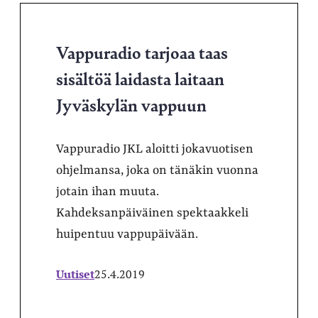
Vappuradio tarjoaa taas
sisältöä laidasta laitaan
Jyväskylän vappuun
Vappuradio JKL aloitti jokavuotisen
ohjelmansa, joka on tänäkin vuonna
jotain ihan muuta.
Kahdeksanpäiväinen spektaakkeli
huipentuu vappupäivään.
Uutiset
25.4.2019