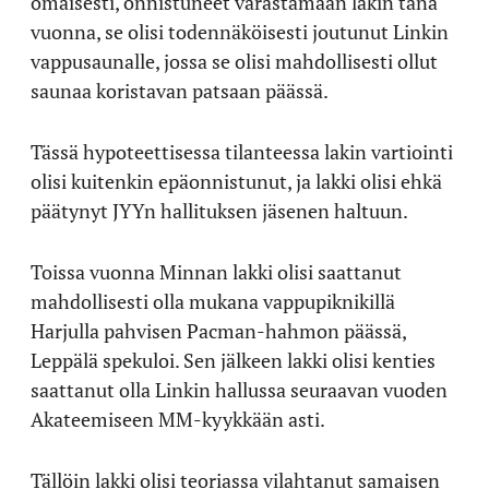
omaisesti, onnistuneet varastamaan lakin tänä
vuonna, se olisi todennäköisesti joutunut Linkin
vappusaunalle, jossa se olisi mahdollisesti ollut
saunaa koristavan patsaan päässä.
Tässä hypoteettisessa tilanteessa lakin vartiointi
olisi kuitenkin epäonnistunut, ja lakki olisi ehkä
päätynyt JYYn hallituksen jäsenen haltuun.
Toissa vuonna Minnan lakki olisi saattanut
mahdollisesti olla mukana vappupiknikillä
Harjulla pahvisen Pacman-hahmon päässä,
Leppälä spekuloi. Sen jälkeen lakki olisi kenties
saattanut olla Linkin hallussa seuraavan vuoden
Akateemiseen MM-kyykkään asti.
Tällöin lakki olisi teoriassa vilahtanut samaisen