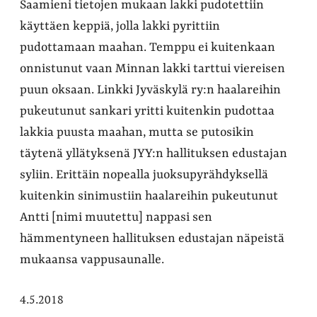
Saamieni tietojen mukaan lakki pudotettiin
käyttäen keppiä, jolla lakki pyrittiin
pudottamaan maahan. Temppu ei kuitenkaan
onnistunut vaan Minnan lakki tarttui viereisen
puun oksaan. Linkki Jyväskylä ry:n haalareihin
pukeutunut sankari yritti kuitenkin pudottaa
lakkia puusta maahan, mutta se putosikin
täytenä yllätyksenä JYY:n hallituksen edustajan
syliin. Erittäin nopealla juoksupyrähdyksellä
kuitenkin sinimustiin haalareihin pukeutunut
Antti [nimi muutettu] nappasi sen
hämmentyneen hallituksen edustajan näpeistä
mukaansa vappusaunalle.
4.5.2018