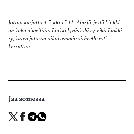
Juttua korjattu 4.5. klo 15.11: Ainejärjestö Linkki
on koko nimeltään Linkki Jyväskylä ry, eikä Linkki
ry, kuten jutussa aikaisemmin virheellisesti
kerrottiin.
Jaa somessa
Jaa
Jaa
Jaa
Jaa
X-
Facebookissa
Telegramissa
WhatsAppissa
palvelussa