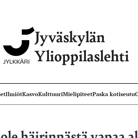
Jyväskylän
Ylioppilaslehti
et
Ilmiöt
Kasvo
Kulttuuri
Mielipiteet
Paska kotiseutu
O
 ole häirinnästä vapaa a