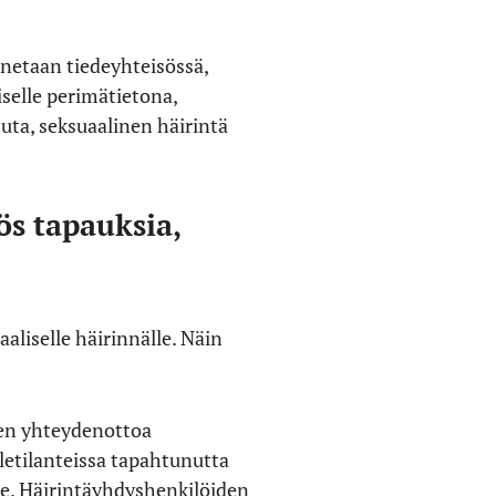
nnetaan tiedeyhteisössä,
iselle perimätietona,
uta, seksuaalinen häirintä
ös tapauksia,
aliselle häirinnälle. Näin
nen yhteydenottoa
iletilanteissa tapahtunutta
lle. Häirintäyhdyshenkilöiden