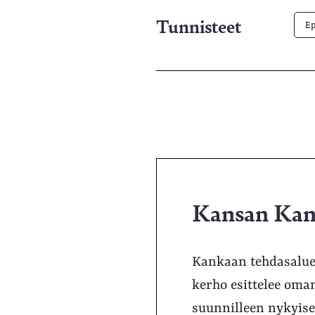
Tunnisteet
Ep
Kansan Kan
Kankaan tehdasaluee
kerho esittelee oma
suunnilleen nykyise