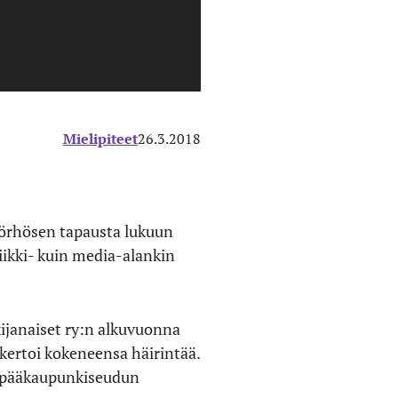
Mielipiteet
26.3.2018
 Törhösen tapausta lukuun
iikki- kuin media-alankin
tkijanaiset ry:n alkuvuonna
kertoi kokeneensa häirintää.
li pääkaupunkiseudun