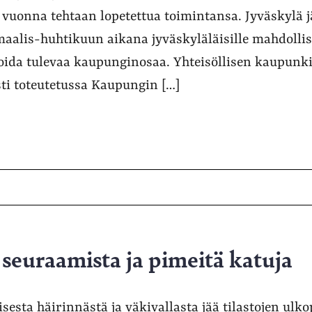
 vuonna tehtaan lopetettua toimintansa. Jyväskylä j
aalis-huhtikuun aikana jyväskyläläisille mahdolli
oida tulevaa kaupunginosaa. Yhteisöllisen kaupunk
ti toteutetussa Kaupungin […]
seuraamista ja pimeitä katuja
sesta häirinnästä ja väkivallasta jää tilastojen ulko