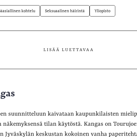
äasiallinen kohtelu
Seksuaalinen häirintä
Yliopisto
LISÄÄ LUETTAVAA
gas
n suunnitteluun kaivataan kaupunkilaisten mielipi
n näkemyksensä tilan käytöstä. Kangas on Tourujoen
n Jyväskylän keskustan kokoinen vanha paperitehta