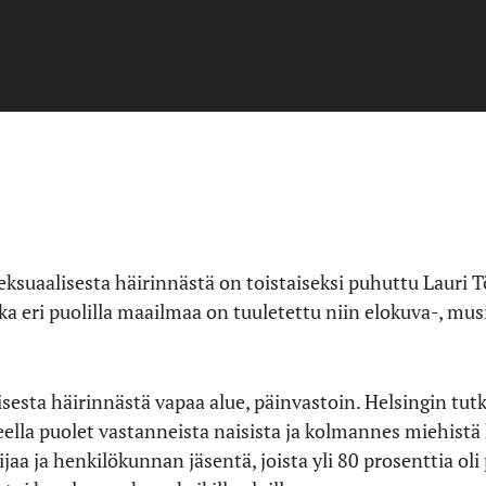
eksuaalisesta häirinnästä on toistaiseksi puhuttu Lauri
a eri puolilla maailmaa on tuuletettu niin elokuva-, mus
alisesta häirinnästä vapaa alue, päinvastoin. Helsingin tu
ella puolet vastanneista naisista ja kolmannes miehistä 
ijaa ja henkilökunnan jäsentä, joista yli 80 prosenttia o