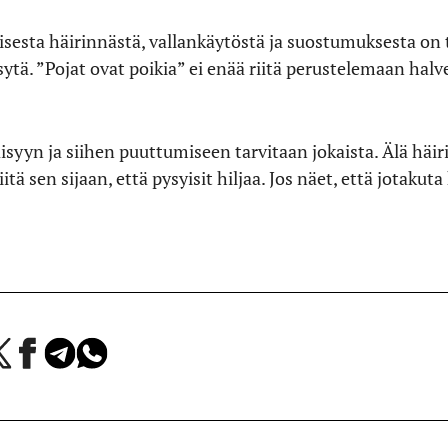
isesta häirinnästä, vallankäytöstä ja suostumuksesta on 
sytä. ”Pojat ovat poikia” ei enää riitä perustelemaan hal
syyn ja siihen puuttumiseen tarvitaan jokaista. Älä häiri
iitä sen sijaan, että pysyisit hiljaa. Jos näet, että jotakut
a
Jaa
Jaa
Jaa
Facebookissa
Telegramissa
WhatsAppissa
lvelussa