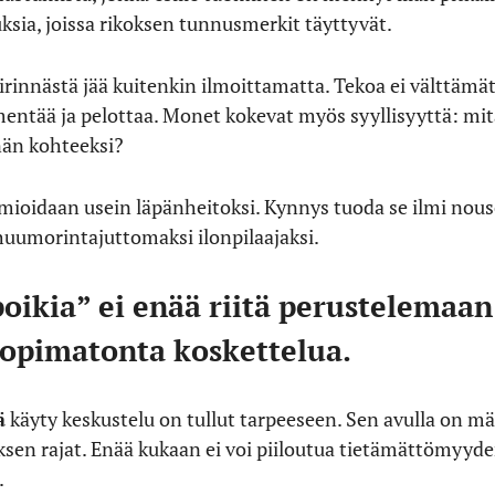
ksia, joissa rikoksen tunnusmerkit täyttyvät.
irinnästä jää kuitenkin ilmoittamatta. Tekoa ei välttämät
entää ja pelottaa. Monet kokevat myös syyllisyyttä: mitä
nän kohteeksi?
mioidaan usein läpänheitoksi. Kynnys tuoda se ilmi nouse
huumorintajuttomaksi ilonpilaajaksi.
poikia” ei enää riitä perustelemaa
sopimatonta koskettelua.
ä
käyty keskustelu on tullut tarpeeseen. Sen avulla on mä
ksen rajat. Enää kukaan ei voi piiloutua tietämättömyyde
.