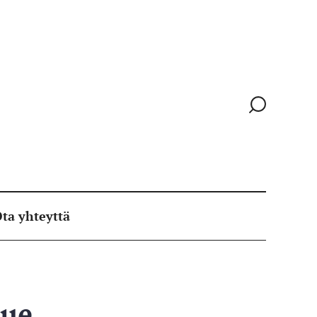
Siirry
hakusivull
ta yhteyttä
lue