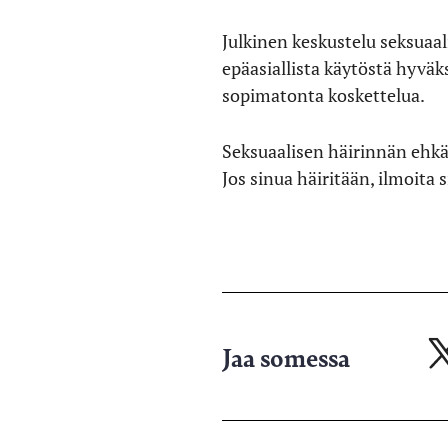
Julkinen keskustelu seksuaal
epäasiallista käytöstä hyväk
sopimatonta koskettelua.
Seksuaalisen häirinnän ehkäi
Jos sinua häiritään, ilmoita s
Jaa somessa
Ja
X-
pa