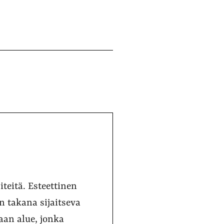
teitä. Esteettinen
 takana sijaitseva
an alue, jonka