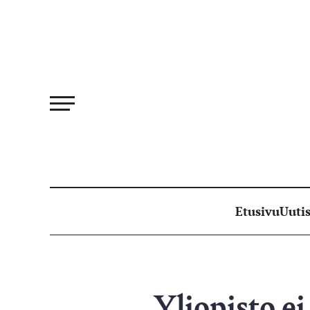
Siirry
suoraan
sisältöön
Etusivu
Uutis
Yliopisto ei