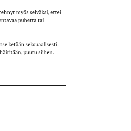
tehnyt myös selväksi, ettei
ventavaa puhetta tai
tse ketään seksuaalisesti.
a häiritään, puutu siihen.