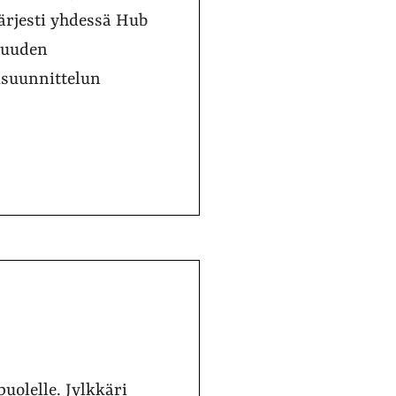
ärjesti yhdessä Hub
suuden
isuunnittelun
puolelle. Jylkkäri