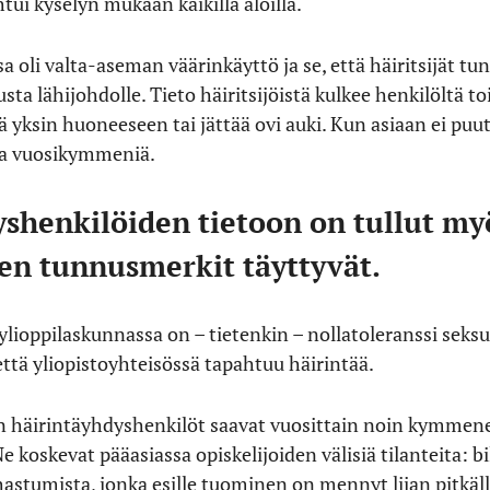
htui kyselyn mukaan kaikilla aloilla.
a oli valta-aseman väärinkäyttö ja se, että häiritsijät tu
sta lähijohdolle. Tieto häiritsijöistä kulkee henkilöltä to
yksin huoneeseen tai jättää ovi auki. Kun asiaan ei puut
ta vuosikymmeniä.
shenkilöiden tietoon on tullut my
sen tunnusmerkit täyttyvät.
ylioppilaskunnassa on – tietenkin – nollatoleranssi seksua
että yliopistoyhteisössä tapahtuu häirintää.
an häirintäyhdyshenkilöt saavat vuosittain noin kymme
e koskevat pääasiassa opiskelijoiden välisiä tilanteita: b
hastumista, jonka esille tuominen on mennyt liian pitkä