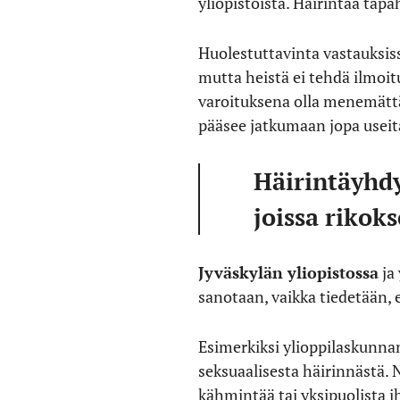
yliopistoista. Häirintää tapa
Huolestuttavinta vastauksiss
mutta heistä ei tehdä ilmoitu
varoituksena olla menemättä 
pääsee jatkumaan jopa usei
Häirintäyhdy
joissa rikok
Jyväskylän yliopistossa
ja 
sanotaan, vaikka tiedetään, 
Esimerkiksi ylioppilaskunn
seksuaalisesta häirinnästä. N
kähmintää tai yksipuolista i