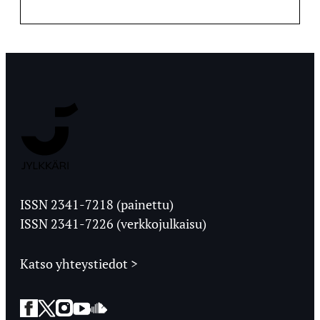
Jyväskylän
Ylioppilaslehti
ISSN 2341-7218 (painettu)
ISSN 2341-7226 (verkkojulkaisu)
Katso yhteystiedot >
Facebook
Twitter
Instagram
YouTube
SoundCloud