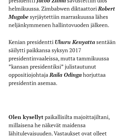
presidentti
Jacob Zuma
savustettiin ulos
helmikuussa. Zimbabwen diktaattori
Robert
Mugabe
syrjäytettiin marraskuussa lähes
neljänkymmenen hallintovuoden jälkeen.
Kenian presidentti
Uhuru Kenyatta
sentään
säilytti paikkansa syksyn 2017
presidentinvaaleissa, mutta tammikuussa
”kansan presidentiksi” julistautunut
oppositiojohtaja
Raila Odinga
horjuttaa
presidentin asemaa.
Olen kysellyt
paikallisilta majoittajiltani,
millaisena he näkevät maidensa
lähitulevaisuuden. Vastaukset ovat olleet