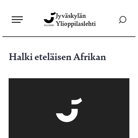
Siirry
Jyväskylän
suoraan
Siirry
Ylioppilaslehti
sisältöön
hakusivul
Halki eteläisen Afrikan