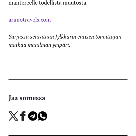
mantereelle todellista muutosta.
arimotravels.com
Sarjassa seurataan Jylkkärin entisen toimittajan
matkaa maailman ympäri.
Jaa somessa
Jaa
Jaa
Jaa
Jaa
X-
Facebookissa
Telegramissa
WhatsAppissa
palvelussa