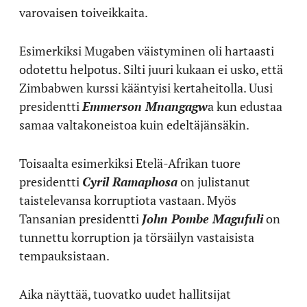
varovaisen toiveikkaita.
Esimerkiksi Mugaben väistyminen oli hartaasti
odotettu helpotus. Silti juuri kukaan ei usko, että
Zimbabwen kurssi kääntyisi kertaheitolla. Uusi
presidentti
Emmerson Mnangagw
a kun edustaa
samaa valtakoneistoa kuin edeltäjänsäkin.
Toisaalta esimerkiksi Etelä-Afrikan tuore
presidentti
Cyril Ramaphosa
on julistanut
taistelevansa korruptiota vastaan. Myös
Tansanian presidentti
John Pombe Magufuli
on
tunnettu korruption ja törsäilyn vastaisista
tempauksistaan.
Aika näyttää, tuovatko uudet hallitsijat