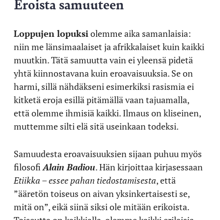
Eroista samuuteen
Loppujen lopuksi
olemme aika samanlaisia:
niin me länsimaalaiset ja afrikkalaiset kuin kaikki
muutkin. Tätä samuutta vain ei yleensä pidetä
yhtä kiinnostavana kuin eroavaisuuksia. Se on
harmi, sillä nähdäkseni esimerkiksi rasismia ei
kitketä eroja esillä pitämällä vaan tajuamalla,
että olemme ihmisiä kaikki. Ilmaus on kliseinen,
muttemme silti elä sitä useinkaan todeksi.
Samuudesta eroavaisuuksien sijaan puhuu myös
filosofi
Alain Badiou
. Hän kirjoittaa kirjasessaan
Etiikka – essee pahan tiedostamisesta
, että
”ääretön toiseus on aivan yksinkertaisesti se,
mitä on”, eikä siinä siksi ole mitään erikoista.
Toiseutta on kaikkialla, olemme kaikki erilaisia.