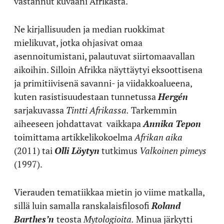
vastannut kuvaani Afrikasta.
Ne kirjallisuuden ja median ruokkimat
mielikuvat, jotka ohjasivat omaa
asennoitumistani, palautuvat siirtomaavallan
aikoihin. Silloin Afrikka näyttäytyi eksoottisena
ja primitiivisenä savanni- ja viidakkoalueena,
kuten rasistisuudestaan tunnetussa
Hergén
sarjakuvassa
Tintti Afrikassa.
Tarkemmin
aiheeseen johdattavat
vaikkapa
Annika Tepon
toimittama artikkelikokoelma
Afrikan aika
(2011) tai
Olli Löytyn
tutkimus
Valkoinen pimeys
(1997).
Vierauden tematiikkaa mietin jo viime matkalla,
sillä luin samalla ranskalaisfilosofi
Roland
Barthes’n
teosta
Mytologioita.
Minua järkytti