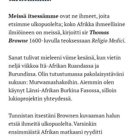
Meissä itsessämme
ovat ne ihmeet, joita
etsimme ulkopuolelta; koko Afrikka ihmeellisine
ilmiöineen on meissä, kirjoitti sir
Thomas
Browne
1600-luvulla teoksessaan
Religio Medici
.
Sanat tulivat mieleeni viime kesänä, kun vietin
neljä viikkoa Itä-Afrikan Ruandassa ja
Burundissa. Olin tutustumassa pakolaisystäväni
sukuun: Murwamashakoihin. Aiemmin olen
käynyt Länsi-Afrikan Burkina Fasossa, silloin
lukioprojektin yhteydessä.
Tunnistan itsestäni Brownen kuvaaman halun
etsiä ihmeitä ulkopuolelta. Varsinkin
ensimmäistä Afrikan matkaani ryyditti