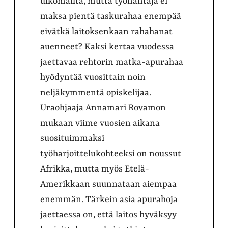
ulkomailta, mutta työnantaja ei
maksa pientä taskurahaa enempää
eivätkä laitoksenkaan rahahanat
auenneet? Kaksi kertaa vuodessa
jaettavaa rehtorin matka-apurahaa
hyödyntää vuosittain noin
neljäkymmentä opiskelijaa.
Uraohjaaja Annamari Rovamon
mukaan viime vuosien aikana
suosituimmaksi
työharjoittelukohteeksi on noussut
Afrikka, mutta myös Etelä-
Amerikkaan suunnataan aiempaa
enemmän. Tärkein asia apurahoja
jaettaessa on, että laitos hyväksyy