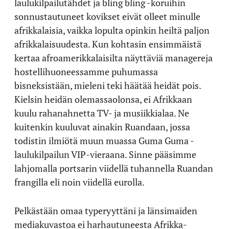
laulukilpailutähdet ja bling bling -koruihin
sonnustautuneet kovikset eivät olleet minulle
afrikkalaisia, vaikka lopulta opinkin heiltä paljon
afrikkalaisuudesta. Kun kohtasin ensimmäistä
kertaa afroamerikkalaisilta näyttäviä managereja
hostellihuoneessamme puhumassa
bisneksistään, mieleni teki häätää heidät pois.
Kielsin heidän olemassaolonsa, ei Afrikkaan
kuulu rahanahnetta TV- ja musiikkialaa. Ne
kuitenkin kuuluvat ainakin Ruandaan, jossa
todistin ilmiötä muun muassa Guma Guma -
laulukilpailun VIP-vieraana. Sinne pääsimme
lahjomalla portsarin viidellä tuhannella Ruandan
frangilla eli noin viidellä eurolla.
Pelkästään omaa typeryyttäni ja länsimaiden
mediakuvastoa ei harhautuneesta Afrikka-