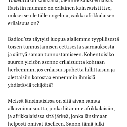
Rasistin mummo on erilainen kuin rasisti itse,
miksei se ole tälle ongelma, vaikka afrikkalaisen
erilaisuus on?
Badiou’sta täytyisi luopua ajallemme tyypillisestä
toisen tunnustamisen eettisestä saarnauksesta
ja siirtyä saman tunnustamiseen. Kohentuisiko
suuren yleisön asenne erilaisuutta kohtaan
herkemmin, jos erilaisuuspuhetta hillittäisiin ja
alettaisiin korostaa ennemmin ihmisiä
yhdistäviä tekijöitä?
Meissä länsimaisissa on sitä aivan samaa
alkuvoimaisuutta, jonka liitämme afrikkalaisiin,
ja afrikkalaisissa sitä järkeä, jonka länsimaat
helposti omivat itselleen. Sanon tämä julki