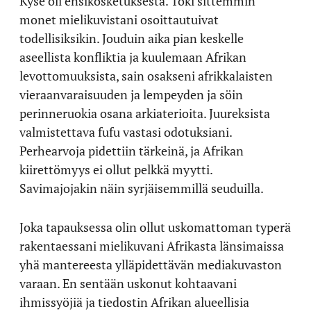
Kyse oli ensikosketuksesta. Toki sittemmin
monet mielikuvistani osoittautuivat
todellisiksikin. Jouduin aika pian keskelle
aseellista konfliktia ja kuulemaan Afrikan
levottomuuksista, sain osakseni afrikkalaisten
vieraanvaraisuuden ja lempeyden ja söin
perinneruokia osana arkiaterioita. Juureksista
valmistettava fufu vastasi odotuksiani.
Perhearvoja pidettiin tärkeinä, ja Afrikan
kiirettömyys ei ollut pelkkä myytti.
Savimajojakin näin syrjäisemmillä seuduilla.
Joka tapauksessa olin ollut uskomattoman typerä
rakentaessani mielikuvani Afrikasta länsimaissa
yhä mantereesta ylläpidettävän mediakuvaston
varaan. En sentään uskonut kohtaavani
ihmissyöjiä ja tiedostin Afrikan alueellisia