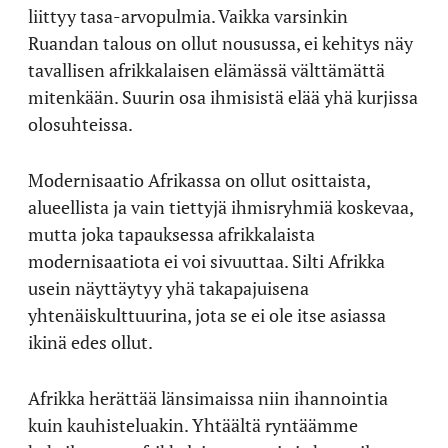
liittyy tasa-arvopulmia. Vaikka varsinkin
Ruandan talous on ollut nousussa, ei kehitys näy
tavallisen afrikkalaisen elämässä välttämättä
mitenkään. Suurin osa ihmisistä elää yhä kurjissa
olosuhteissa.
Modernisaatio Afrikassa on ollut osittaista,
alueellista ja vain tiettyjä ihmisryhmiä koskevaa,
mutta joka tapauksessa afrikkalaista
modernisaatiota ei voi sivuuttaa. Silti Afrikka
usein näyttäytyy yhä takapajuisena
yhtenäiskulttuurina, jota se ei ole itse asiassa
ikinä edes ollut.
Afrikka herättää länsimaissa niin ihannointia
kuin kauhisteluakin. Yhtäältä ryntäämme