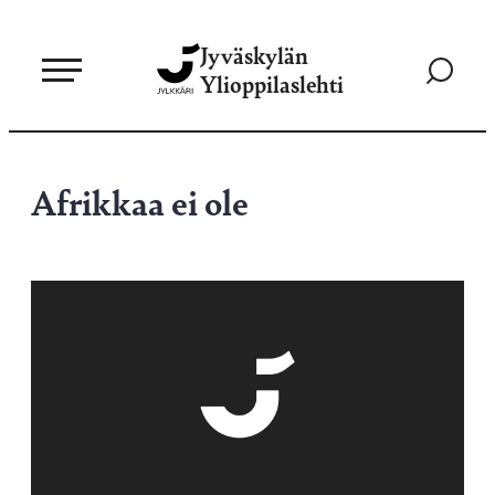
Siirry
Jyväskylän
suoraan
Siirry
Ylioppilaslehti
sisältöön
hakusivul
Afrikkaa ei ole