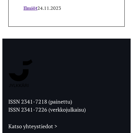
Ilmiöt
24.11.2023
Jyväskylän
Ylioppilaslehti
ISSN 2341-7218 (painettu)
ISSN 2341-7226 (verkkojulkaisu)
Katso yhteystiedot >