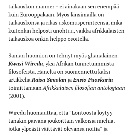
taikauskon manner – ei ainakaan sen enempää
kuin Eurooppakaan. Myös länsimailla on
taikauskonsa ja rikas uskomusperinteensä, mikä
kuitenkin helposti unohtuu, vaikka afrikkalaisten
taikauskoa onkin helppo osoitella.
Saman huomion on tehnyt myös ghanalainen
Kwasi Wiredu
, yksi Afrikan tunnetuimmista
filosofeista. Häneltä on suomennettu kaksi
artikkelia
Raisa Simolan
ja
Ensio Puoskarin
toimittamaan
Afrikkalaisen filosofian antologiaan
(2001).
Wiredu huomauttaa, että ”Lontoosta löytyy
tänäkin päivänä joukoittain valkoisia miehiä,
jotka ylpeästi väittävät olevansa noitia” ja