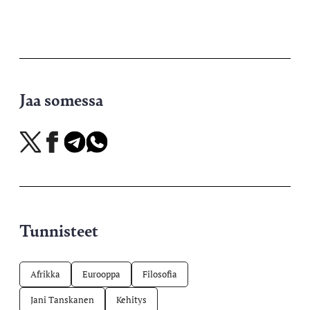
Jaa somessa
Jaa
Jaa
Jaa
Jaa
X-
Facebookissa
Telegramissa
WhatsAppissa
palvelussa
Tunnisteet
Afrikka
Eurooppa
Filosofia
Jani Tanskanen
Kehitys