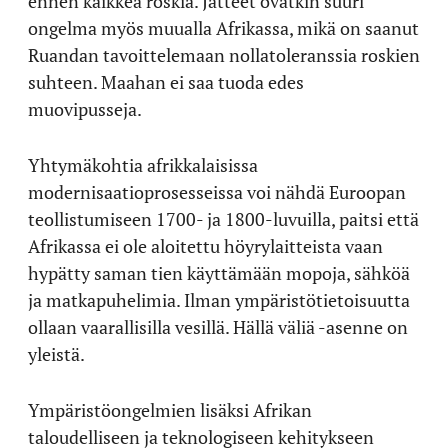
ennen kaikkea roskia. Jätteet ovatkin suuri
ongelma myös muualla Afrikassa, mikä on saanut
Ruandan tavoittelemaan nollatoleranssia roskien
suhteen. Maahan ei saa tuoda edes
muovipusseja.
Yhtymäkohtia afrikkalaisissa
modernisaatioprosesseissa voi nähdä Euroopan
teollistumiseen 1700- ja 1800-luvuilla, paitsi että
Afrikassa ei ole aloitettu höyrylaitteista vaan
hypätty saman tien käyttämään mopoja, sähköä
ja matkapuhelimia. Ilman ympäristötietoisuutta
ollaan vaarallisilla vesillä. Hällä väliä -asenne on
yleistä.
Ympäristöongelmien lisäksi Afrikan
taloudelliseen ja teknologiseen kehitykseen