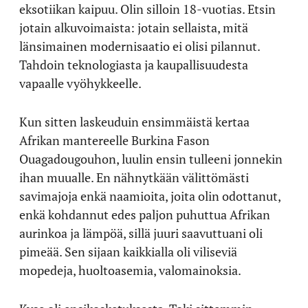
eksotiikan kaipuu. Olin silloin 18-vuotias. Etsin
jotain alkuvoimaista: jotain sellaista, mitä
länsimainen modernisaatio ei olisi pilannut.
Tahdoin teknologiasta ja kaupallisuudesta
vapaalle vyöhykkeelle.
Kun sitten laskeuduin ensimmäistä kertaa
Afrikan mantereelle Burkina Fason
Ouagadougouhon, luulin ensin tulleeni jonnekin
ihan muualle. En nähnytkään välittömästi
savimajoja enkä naamioita, joita olin odottanut,
enkä kohdannut edes paljon puhuttua Afrikan
aurinkoa ja lämpöä, sillä juuri saavuttuani oli
pimeää. Sen sijaan kaikkialla oli viliseviä
mopedeja, huoltoasemia, valomainoksia.