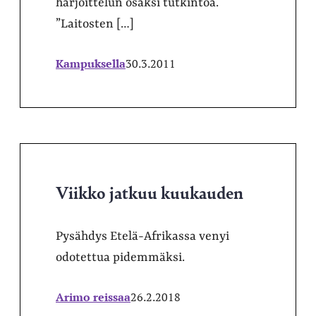
harjoittelun osaksi tutkintoa.
”Laitosten […]
Kampuksella
30.3.2011
Viikko jatkuu kuukauden
Pysähdys Etelä-Afrikassa venyi
odotettua pidemmäksi.
Arimo reissaa
26.2.2018