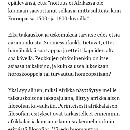
epäilevänsä, että ”noituus ei Afrikassa ole
kuunaan saavuttanut sellaisia mittasuhteita kuin
Euroopassa 1500- ja 1600-luvuilla”.
Eikä taikauskoa ja uskomuksia tarvitse edes etsiä
äärimuodoista. Suomessa kaikki tietävät, ettei
hämähäkkiä saa tappaa ja ettei tikapuiden alta
saa kävellä. Peukkujen pitäminenkin on itse
asiassa taikakeino, ja kuinka usea lukeekaan
horoskooppeja tai turvautuu homeopatiaan?
Yksi syy siihen, miksi Afrikka näyttäytyy meille
taikauskoisena takapajulana, liittyy afrikkalaisen
filosofian kuvauksiin. Perinteisesti afrikkalaisen
filosofian esitykset ovat tarkastelleet ennemmin
afrikkalaisia kansanuskomusrakennelmia kuin
erityistä filosofiaa, Wiredu huomauttaa.