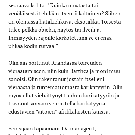
seuraava kohta: ”Kuinka mustasta tai
venäläisestä tehdään itsensä kaltainen? Siihen
on olemassa hätäkielikuva: eksotiikka. Toisesta
tulee pelkkä objekti, näytös tai ilveilijä.
Ihmisyyden rajoille karkotettuna se ei enää
uhkaa kodin turvaa.”
Olin siis sortunut Ruandassa toiseuden
vierastamiseen, niin kuin Barthes ja moni muu
sanoisi. Olin rakentanut jostain itselleni
vieraasta ja tuntemattomasta karikatyyrin. Olin
myös ollut viehättynyt tuohon karikatyyriin ja
toivonut voivani seurustella karikatyyria
edustavien ”aitojen” afrikkalaisten kanssa.
Sen sijaan tapaamani TV-managerit,