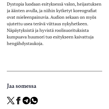
Dystopia luodaan esityksessä valon, heijastuksen
ja äänten avulla, ja niihin kytketyt koreografiat
ovat mieleenpainuvia. Audion sekaan on myös
ujutettu usea terävä viittaus nykyhetkeen.
Näpäytyksistä ja hyvistä roolisuorituksista
kumpuava huumori tuo esitykseen kaivattuja
hengähdystaukoja.
Jaa somessa
Jaa
Jaa
Jaa
Jaa
X-
Facebookissa
Telegramissa
WhatsAppissa