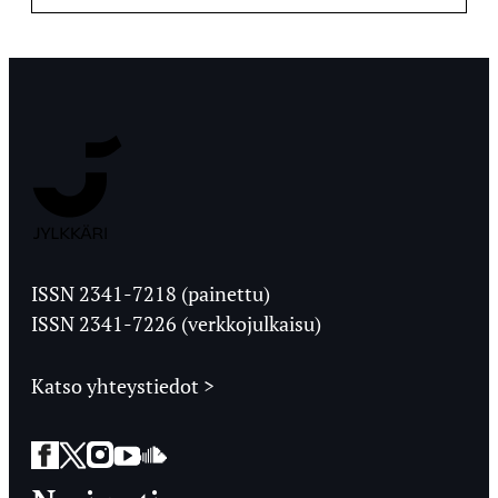
Jyväskylän
Ylioppilaslehti
ISSN 2341-7218 (painettu)
ISSN 2341-7226 (verkkojulkaisu)
Katso yhteystiedot >
Facebook
Twitter
Instagram
YouTube
SoundCloud