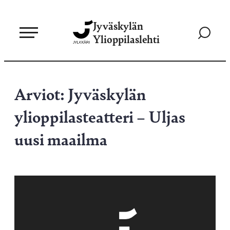
Siirry
Jyväskylän
suoraan
Siirry
Ylioppilaslehti
sisältöön
hakusivul
Arviot: Jyväskylän
ylioppilasteatteri – Uljas
uusi maailma