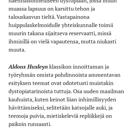
näennäisonnelliseen dystopiaan, jossa muun
muassa lapsuus on karsittu tehon ja
talouskasvun tieltä. Vastapainona
huippulaskelmoidulle yhteiskunnalle toimii
muurin takana sijaitseva reservaatti, missä
ihmisillä on vielä vapautensa, mutta niukasti
muuta.
Aldous Huxleyn
klassikon innoittaman ja
työryhmän omista pohdinnoista ammentavan
esityksen teemat ovat odotetusti muistakin
dystopiatarinoista tuttuja. Osa uuden maailman
kauhuista, kuten keinot liian inhimillisyyden
hävittämiseksi, selitetään katsojalle auki, ja
teemoja puivia, mietiskeleviä repliikkejä on
paikoin runsaasti.