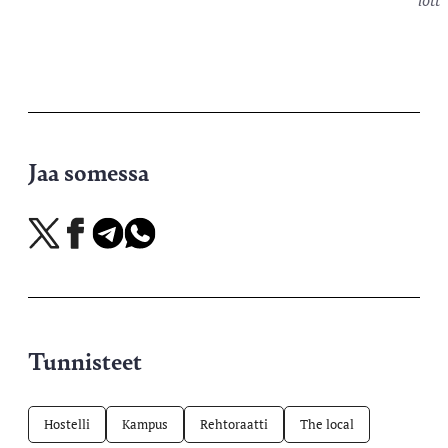
lott
Jaa somessa
Jaa
Jaa
Jaa
Jaa
X-
Facebookissa
Telegramissa
WhatsAppissa
palvelussa
Tunnisteet
Hostelli
Kampus
Rehtoraatti
The local