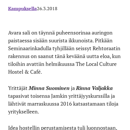
Kampuksella
26.3.2018
Avara sali on täynnä puheensorinaa auringon
paistaessa sisään suurista ikkunoista. Pitkään
Seminaarinkadulla tyhjillään seissyt Rehtoraatin
rakennus on saanut tänä keväänä uutta eloa, kun
tiloihin avattiin helmikuussa The Local Culture
Hostel & Café.
Yrittäjät
Minna Suominen
ja
Rinna Valjakka
tapasivat toisensa Jamkin yrittäjyyskurssilla ja
lähtivät marraskuussa 2016 katsastamaan tiloja
yritykselleen.
Idea hostellin perustamisesta tuli luonnostaan,