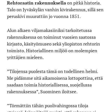
Rehtoraatin rakennuksella
on pitkä historia.
Talo on Jyväskylän vanhin kivirakennus, sillä sen
peruskivi muurattiin jo vuonna 1851.
Alun alkaen viljamakasiiniksi tarkoitetussa
rakennuksessa on toiminut vuosien saatossa
kirjasto, käsityömuseo sekä yliopiston rehtorin
toimisto. Historiallinen miljöö on molempien
yrittäjien mieleen.
”Tilojensa puolesta tämä on todellinen helmi.
Me pidämme sitä aikamoisena lottopottina, että
saadaan toimia historiallisessa, suojellussa
rakennuksessa”, Suominen iloitsee.
”Törmättiin tähän puolivahingossa tiloja