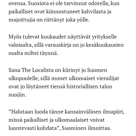
ovensa. Suosiota ei ole tarvinnut odotella, kun
paikalliset ovat kiinnostuneet kahvilasta ja
majoittujia on riittänyt joka yölle.
Myös tulevat kuukaudet näyttävät yritykselle
valoisalta, sillä varauskirja on jo kesäkuukausien
osalta miltei täynnä.
Sana The Localista on kiirinyt jo Suomen
ulkopuolelle, sillä monet ulkomaiset vierailijat
ovat jo löytäneet tiensä historiallisen talon
suojiin.
”Halutaan luoda tänne kansainvälinen ilmapiiri,
missä paikalliset ja ulkomaalaiset voivat
luontevasti kohdata”, Suominen ilmoittaa.