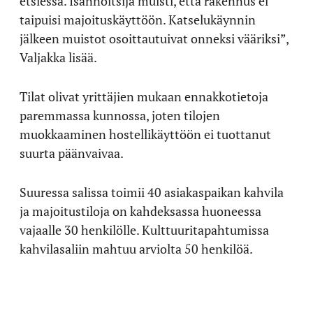
etsiessä. Isännöitsijä muisti, että rakennus ei
taipuisi majoituskäyttöön. Katselukäynnin
jälkeen muistot osoittautuivat onneksi vääriksi”,
Valjakka lisää.
Tilat olivat yrittäjien mukaan ennakkotietoja
paremmassa kunnossa, joten tilojen
muokkaaminen hostellikäyttöön ei tuottanut
suurta päänvaivaa.
Suuressa salissa toimii 40 asiakaspaikan kahvila
ja majoitustiloja on kahdeksassa huoneessa
vajaalle 30 henkilölle. Kulttuuritapahtumissa
kahvilasaliin mahtuu arviolta 50 henkilöä.