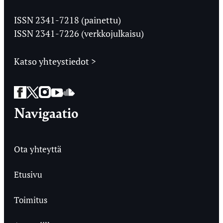
Jyväskylän
Ylioppilaslehti
ISSN 2341-7218 (painettu)
ISSN 2341-7226 (verkkojulkaisu)
Katso yhteystiedot >
Facebook
Twitter
Instagram
YouTube
SoundCloud
Navigaatio
Ota yhteyttä
Etusivu
Toimitus