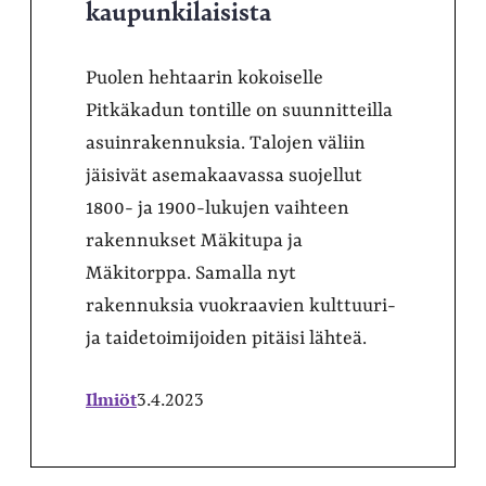
kaupunkilaisista
Puolen hehtaarin kokoiselle
Pitkäkadun tontille on suunnitteilla
asuinrakennuksia. Talojen väliin
jäisivät asemakaavassa suojellut
1800- ja 1900-lukujen vaihteen
rakennukset Mäkitupa ja
Mäkitorppa. Samalla nyt
rakennuksia vuokraavien kulttuuri-
ja taidetoimijoiden pitäisi lähteä.
Ilmiöt
3.4.2023