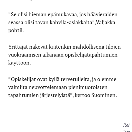
”Se olisi hieman epämukavaa, jos häävieraiden
seassa olisi tavan kahvila-asiakkaita”,Valjakka
pohtii.
Yrittäjät näkevät kuitenkin mahdollisena tilojen
vuokraamisen aikanaan opiskelijatapahtumien
käyttöön.
”Opiskelijat ovat kyllä tervetulleita, ja olemme
valmiita neuvottelemaan pienimuotoisten
tapahtumien järjestelyistä”, kertoo Suominen.
Reht