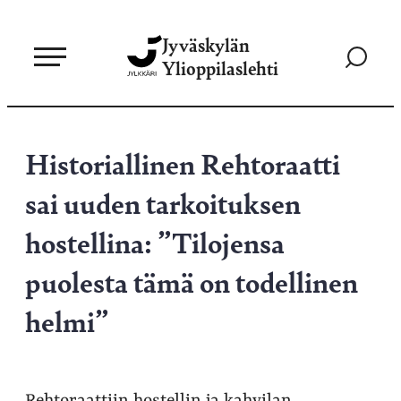
Siirry
Jyväskylän
suoraan
Siirry
Ylioppilaslehti
sisältöön
hakusivul
Historiallinen Rehtoraatti
sai uuden tarkoituksen
hostellina: ”Tilojensa
puolesta tämä on todellinen
helmi”