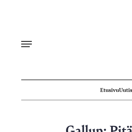
Siirry
suoraan
sisältöön
Etusivu
Uutis
Gallup: Pitä