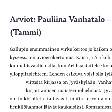
öissä,
t
Arviot: Pauliina Vanhatalo –
kaa
in
(Tammi)
a
Gallupin ensimmäinen virke kertoo jo kaiken ol
kyseessä on avioerokertomus. Kaisa ja Ari koh
kunnallisvaalien alla, kun Ari haastattelee ko
ylioppilaslehteen. Lehden esikuva voisi olla Jy
viitteitä kirjassa on Jyväskylään. Vanh
kirjoittamisen maisterinohjelmasta Jyv
la
onkin kirjoitettu taitavasti, mutta kerronta on
aan,
i.
henkilöhahmot jäävät kaukaisiksi. Romaanissa 