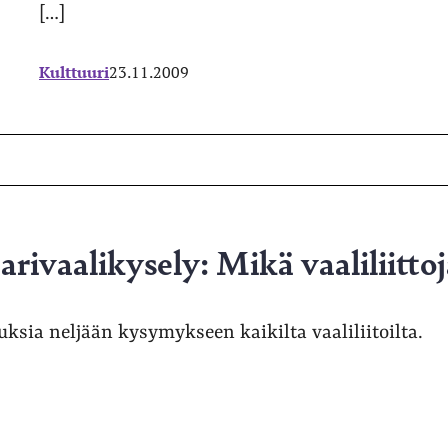
i
[…]
Kulttuuri
23.11.2009
i olla
lä
de
arivaalikysely: Mikä vaaliliittoj
uksia neljään kysymykseen kaikilta vaaliliitoilta.