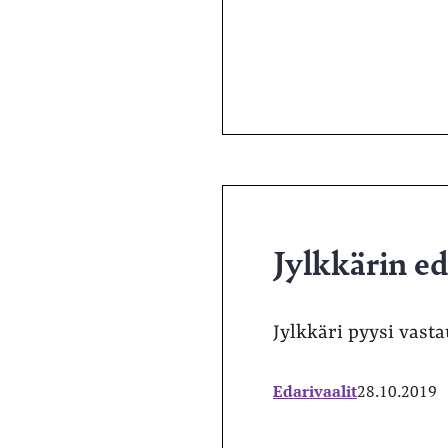
Itselleni riittää, että on auk
kellonympäri noin
aamukahdeksasta
iltakahdeksaan. Sijainti vois
kirjastolla tai sen lähettyvil
kuten keskustassa.” Sanni
Vatanen, aikuiskasvatustie
Jylkkärin ed
Jylkkäri pyysi vasta
Edarivaalit
28.10.2019