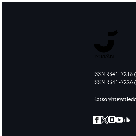
Jyväskylän
ISSN 2341-7218 (
Ylioppilasleht
ISSN 2341-7226 (
Katso yhteystiedo
Facebook
Twitter
Instagra
YouT
So