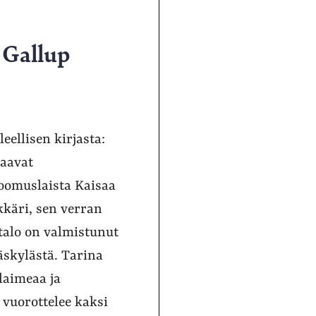
 Gallup
eellisen kirjasta:
taavat
koomuslaista Kaisaa
lkkäri, sen verran
atalo on valmistunut
äskylästä. Tarina
 laimeaa ja
vuorottelee kaksi