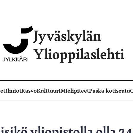
Jyväskylän
Ylioppilaslehti
et
Ilmiöt
Kasvo
Kulttuuri
Mielipiteet
Paska kotiseutu
O
isikö yliopistolla olla 2