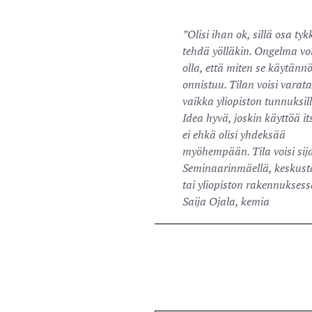
”Olisi ihan ok, sillä osa ty
tehdä yölläkin. Ongelma voi
olla, että miten se käytänn
onnistuu. Tilan voisi varata
vaikka yliopiston tunnuksill
Idea hyvä, joskin käyttöä its
ei ehkä olisi yhdeksää
myöhempään. Tila voisi sij
Seminaarinmäellä, keskust
tai yliopiston rakennuksess
Saija Ojala, kemia
”Mikä ettei – ainakin piden