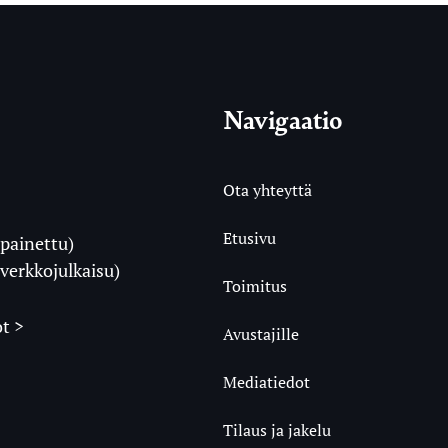
Navigaatio
Ota yhteyttä
Etusivu
painettu)
i
verkkojulkaisu)
Toimitus
t >
Avustajille
Mediatiedot
m
ube
undCloud
Tilaus ja jakelu