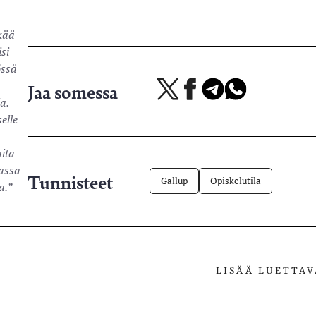
kkää
si
össä
Jaa somessa
Jaa
Jaa
Jaa
Jaa
a.
X-
Facebookissa
Telegramissa
WhatsAppissa
elle
palvelussa
aita
assa
Tunnisteet
Gallup
Opiskelutila
a.”
LISÄÄ LUETTA
netyt