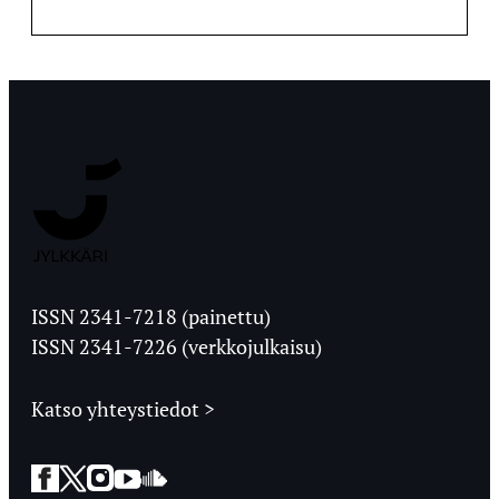
Jyväskylän
Ylioppilaslehti
ISSN 2341-7218 (painettu)
ISSN 2341-7226 (verkkojulkaisu)
Katso yhteystiedot >
Facebook
Twitter
Instagram
YouTube
SoundCloud