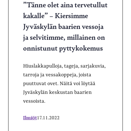
”Tänne olet aina tervetullut
kakalle” – Kiersimme
Jyväskylän baarien vessoja
ja selvitimme, millainen on
onnistunut pyttykokemus
Hiuslakkapulloja, tageja, sarjakuvia,
tarroja ja vessakoppeja, joista
puuttuvat ovet. Näitä voi löytää
Jyväskylän keskustan baarien
vessoista.
Ilmiöt
17.11.2022