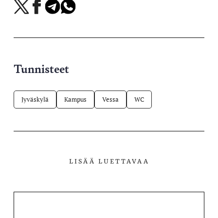
Jaa
Jaa
Jaa
Jaa
X-
Facebookissa
Telegramissa
WhatsAppissa
palvelussa
Tunnisteet
Jyväskylä
Kampus
Vessa
WC
LISÄÄ LUETTAVAA