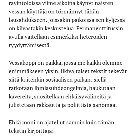
ravintoloissa viime aikoina käynyt naisten
vessan käyttäjä on törmännyt tähän
lausahdukseen. Joissakin paikoissa sen kyljessä
on kiivastakin keskustelua. Permanenttitussin
avulla väitellään esimerkiksi heteroiden
tyydyttämisestä.
Vessakoppi on paikka, jossa me kaikki olemme
enimmäkseen yksin. Ilkivaltaiset tekstit tekevät
siitä kuitenkin sosiaalisen paikan: siellä
ratkotaan ihmissuhdeongelmia, haukutaan
kavereita, suositellaan ehkäisyvälineitä ja
julistetaan rakkautta ja poliittista sanomaa.
Ehkä moni on ajatellut samoin kuin tämän
tekstin kirjoittaja: