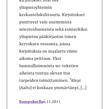
kirjoitukset ovat osa
yliopistoyhteisön
keskustelukulttuuria. Kirjoitukset
puuttuvat vain uusimmista
miestenhuoneista sekä esimerkiksi
yliopiston pääkirjaston toisen
kerroksen vessoista, joissa
kirjoituksia on maalattu viime
aikoina peittoon. Yksi
luonnollisimmista wc-tekstien
aiheista tuntuu olevan itse
tarpeiden toimittaminen. ”Alvar
(Aalto) ei koskaan ymmärtänyt, […]
Kampuksella
6.11.2011