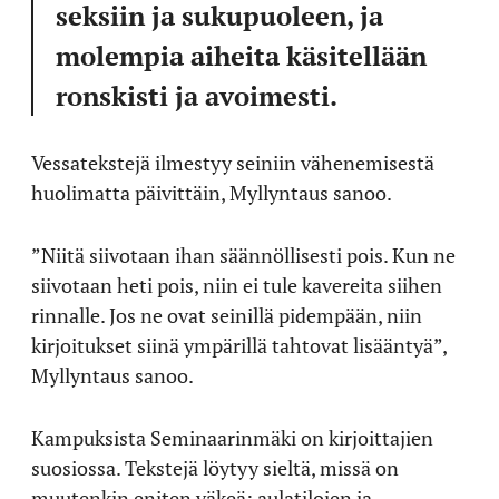
seksiin ja sukupuoleen, ja
molempia aiheita käsitellään
ronskisti ja avoimesti.
Vessatekstejä ilmestyy seiniin vähenemisestä
huolimatta päivittäin, Myllyntaus sanoo.
”Niitä siivotaan ihan säännöllisesti pois. Kun ne
siivotaan heti pois, niin ei tule kavereita siihen
rinnalle. Jos ne ovat seinillä pidempään, niin
kirjoitukset siinä ympärillä tahtovat lisääntyä”,
Myllyntaus sanoo.
Kampuksista Seminaarinmäki on kirjoittajien
suosiossa. Tekstejä löytyy sieltä, missä on
muutenkin eniten väkeä: aulatilojen ja