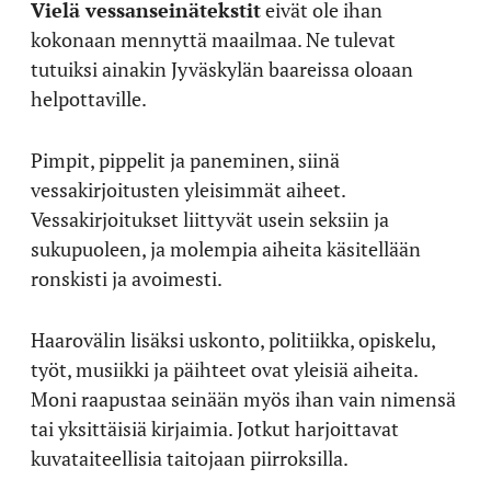
Vielä vessanseinätekstit
eivät ole ihan
kokonaan mennyttä maailmaa. Ne tulevat
tutuiksi ainakin Jyväskylän baareissa oloaan
helpottaville.
Pimpit, pippelit ja paneminen, siinä
vessakirjoitusten yleisimmät aiheet.
Vessakirjoitukset liittyvät usein seksiin ja
sukupuoleen, ja molempia aiheita käsitellään
ronskisti ja avoimesti.
Haarovälin lisäksi uskonto, politiikka, opiskelu,
työt, musiikki ja päihteet ovat yleisiä aiheita.
Moni raapustaa seinään myös ihan vain nimensä
tai yksittäisiä kirjaimia. Jotkut harjoittavat
kuvataiteellisia taitojaan piirroksilla.