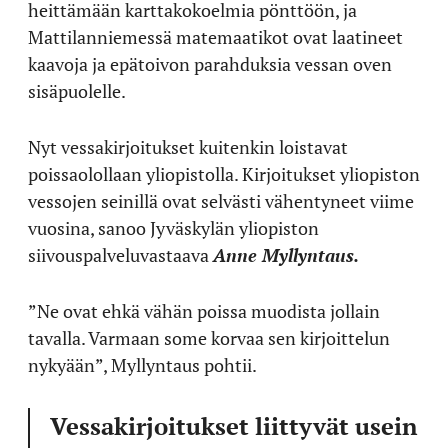
heittämään karttakokoelmia pönttöön, ja
Mattilanniemessä matemaatikot ovat laatineet
kaavoja ja epätoivon parahduksia vessan oven
sisäpuolelle.
Nyt vessakirjoitukset kuitenkin loistavat
poissaolollaan yliopistolla. Kirjoitukset yliopiston
vessojen seinillä ovat selvästi vähentyneet viime
vuosina, sanoo Jyväskylän yliopiston
siivouspalveluvastaava
Anne Myllyntaus.
”Ne ovat ehkä vähän poissa muodista jollain
tavalla. Varmaan some korvaa sen kirjoittelun
nykyään”, Myllyntaus pohtii.
Vessakirjoitukset liittyvät usein