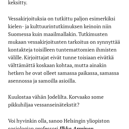
keksitty.
Vessakirjoituksia on tutkittu paljon esimerkiksi
kielen- ja kulttuurintutkimuksen keinoin niin
Suomessa kuin maailmallakin. Tutkimusten
mukaan vessakirjoitusten tarkoitus on synnyttää
kontakteja toisilleen tuntemattomien ihmisten
välille. Kirjoittajat eivät tunne toisiaan eivätkä
välttämättä koskaan kohtaa, mutta ainakin
hetken he ovat olleet samassa paikassa, samassa
asennossa ja samoilla asioilla.
Kuulostaa vähän Jodelilta. Korvaako some
pikkuhiljaa vessanseinätekstit?
Voi hyvinkin olla, sanoo Helsingin yliopiston
sosiologian professori
Ilkka Arminen
.