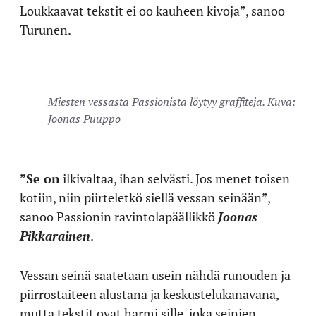
Loukkaavat tekstit ei oo kauheen kivoja”, sanoo
Turunen.
Miesten vessasta Passionista löytyy graffiteja. Kuva:
Joonas Puuppo
”Se on
ilkivaltaa, ihan selvästi. Jos menet toisen
kotiin, niin piirteletkö siellä vessan seinään”,
sanoo Passionin ravintolapäällikkö
Joonas
Pikkarainen
.
Vessan seinä saatetaan usein nähdä runouden ja
piirrostaiteen alustana ja keskustelukanavana,
mutta tekstit ovat harmi sille, joka seinien