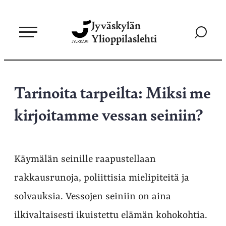
Siirry
Jyväskylän
suoraan
Siirry
Ylioppilaslehti
sisältöön
hakusivul
Tarinoita tarpeilta: Miksi me
kirjoitamme vessan seiniin?
Käymälän seinille raapustellaan
rakkausrunoja, poliittisia mielipiteitä ja
solvauksia. Vessojen seiniin on aina
ilkivaltaisesti ikuistettu elämän kohokohtia.