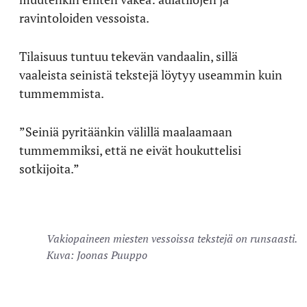
ravintoloiden vessoista.
Tilaisuus tuntuu tekevän vandaalin, sillä
vaaleista seinistä tekstejä löytyy useammin kuin
tummemmista.
”Seiniä pyritäänkin välillä maalaamaan
tummemmiksi, että ne eivät houkuttelisi
sotkijoita.”
Vakiopaineen miesten vessoissa tekstejä on runsaasti.
Kuva: Joonas Puuppo