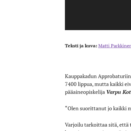
Teksti ja kuva:
Matti Parkkine
Kauppakadun Approbaturiin o
7400 lippua, mutta kaikki ei
pääaineopiskelija
Varpu Kot
“Olen suorittanut jo kaikki m
Varjoilu tarkoittaa sitä, et