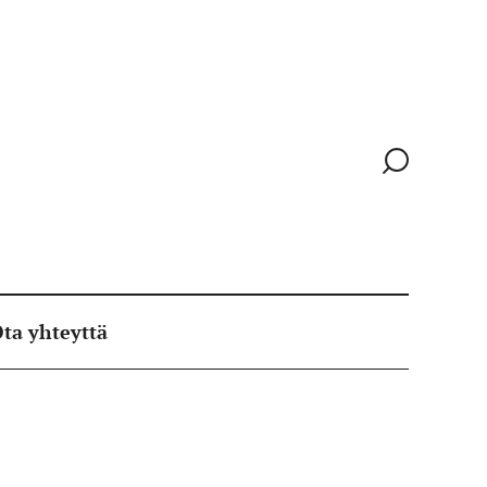
Siirry
hakusivull
ta yhteyttä