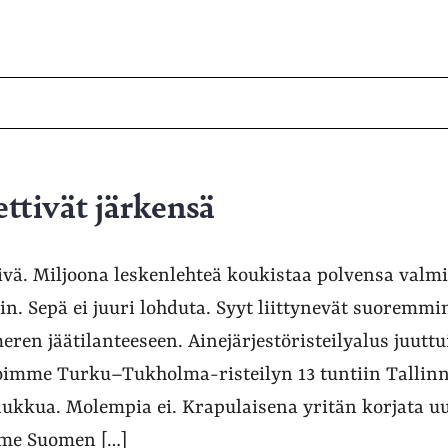
ttivät järkensä
ivä. Miljoona leskenlehteä koukistaa polvensa valm
tin. Sepä ei juuri lohduta. Syyt liittynevät suorem
eren jäätilanteeseen. Ainejärjestöristeilyalus juutt
oimme Turku–Tukholma-risteilyn 13 tuntiin Tallinna
 nukkua. Molempia ei. Krapulaisena yritän korjata uu
mme Suomen […]