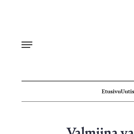
Siirry
suoraan
sisältöön
Etusivu
Uutis
Valmiina va