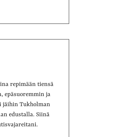
iina repimään tiensä
min, epäsuoremmin ja
ui jäihin Tukholman
n edustalla. Siinä
tisvajareitani.