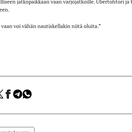
liseen jatkopaikkaan vaan varjojatkoille. Übertohtori ja t
een.
, vaan voi vähän nautiskellakin niitä oluita.”
a
Jaa
Jaa
Jaa
Facebookissa
Telegramissa
WhatsAppissa
lvelussa