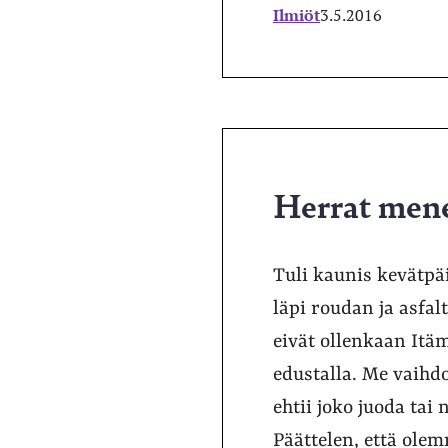
Ilmiöt
3.5.2016
Herrat mene
Tuli kaunis kevätpä
läpi roudan ja asfal
eivät ollenkaan Itäm
edustalla. Me vaihd
ehtii joko juoda tai
Päättelen, että ole