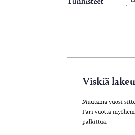
Tunnisteet
Ka
Viskiä lakeu
Muutama vuosi sitte
Pari vuotta myöhemm
palkittua.