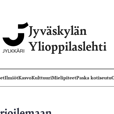
Jyväskylän
Ylioppilaslehti
et
Ilmiöt
Kasvo
Kulttuuri
Mielipiteet
Paska kotiseutu
O
rjoilemaan