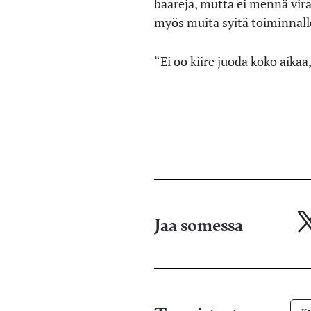
baareja, mutta ei mennä viral
myös muita syitä toiminnall
“Ei oo kiire juoda koko aikaa
Jaa somessa
Ja
X-
pa