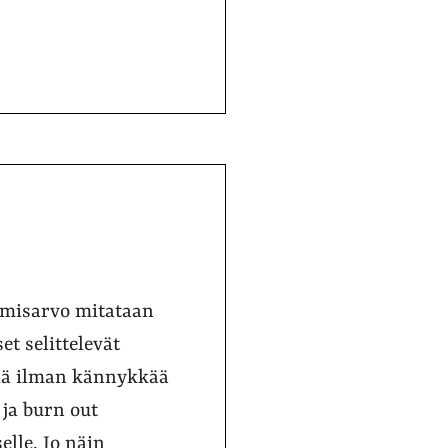
ihmisarvo mitataan
et selittelevät
illä ilman kännykkää
 ja burn out
elle. Jo näin