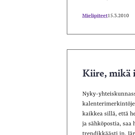
Mielipiteet
15.3.2010
Kiire, mikä
Nyky-yhteiskunnassa
kalenterimerkintöjen
kaikkea sillä, että 
ja sähköpostia, saa 
trendikkäästi in. Jä