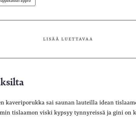
uppakadun appro
LISÄÄ LUETTAVAA
ksilta
n kaveriporukka sai saunan lauteilla idean tislaam
in tislaamon viski kypsyy tynnyreissä ja gini on k