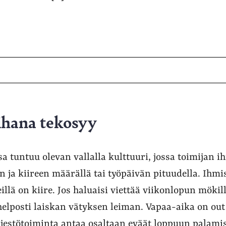
 ihana tekosyy
 tuntuu olevan vallalla kulttuuri, jossa toimijan 
 ja kiireen määrällä tai työpäivän pituudella. Ihmis
heillä on kiire. Jos haluaisi viettää viikonlopun mök
helposti laiskan vätyksen leiman. Vapaa-aika on out
rjestötoiminta antaa osaltaan eväät loppuun palamis