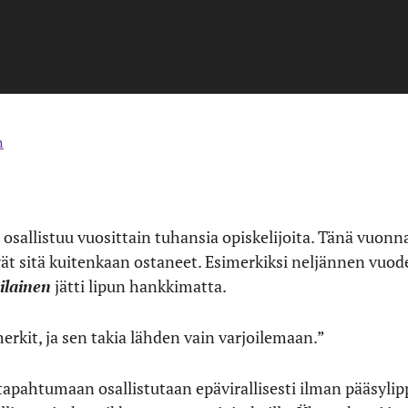
n
sallistuu vuosittain tuhansia opiskelijoita. Tänä vuon
vät sitä kuitenkaan ostaneet. Esimerkiksi neljännen vuod
ilainen
jätti lipun hankkimatta.
erkit, ja sen takia lähden vain varjoilemaan.”
tä tapahtumaan osallistutaan epävirallisesti ilman pääsyli