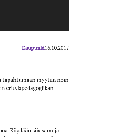
Kaupunki
16.10.2017
na tapahtumaan myytiin noin
en erityispedagogiikan
ppua. Käydään siis samoja