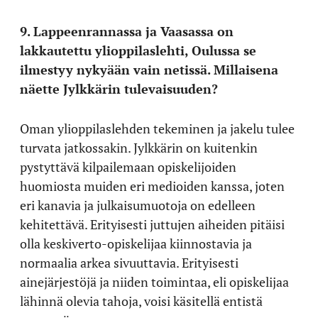
9. Lappeenrannassa ja Vaasassa on
lakkautettu ylioppilaslehti, Oulussa se
ilmestyy nykyään vain netissä. Millaisena
näette Jylkkärin tulevaisuuden?
Oman ylioppilaslehden tekeminen ja jakelu tulee
turvata jatkossakin. Jylkkärin on kuitenkin
pystyttävä kilpailemaan opiskelijoiden
huomiosta muiden eri medioiden kanssa, joten
eri kanavia ja julkaisumuotoja on edelleen
kehitettävä. Erityisesti juttujen aiheiden pitäisi
olla keskiverto-opiskelijaa kiinnostavia ja
normaalia arkea sivuuttavia. Erityisesti
ainejärjestöjä ja niiden toimintaa, eli opiskelijaa
lähinnä olevia tahoja, voisi käsitellä entistä