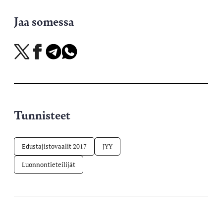
Jaa somessa
Jaa
Jaa
Jaa
Jaa
X-
Facebookissa
Telegramissa
WhatsAppissa
palvelussa
Tunnisteet
Edustajistovaalit 2017
JYY
Luonnontieteilijät