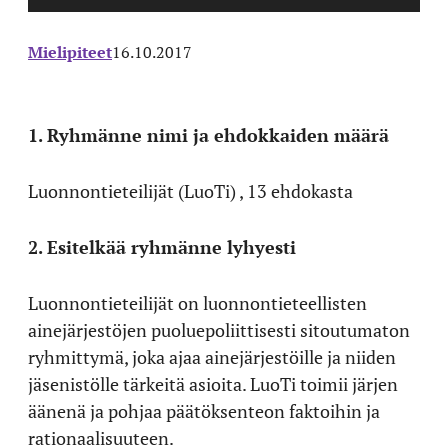
Mielipiteet
16.10.2017
1. Ryhmänne nimi ja ehdokkaiden määrä
Luonnontieteilijät (LuoTi) , 13 ehdokasta
2. Esitelkää ryhmänne lyhyesti
Luonnontieteilijät on luonnontieteellisten
ainejärjestöjen puoluepoliittisesti sitoutumaton
ryhmittymä, joka ajaa ainejärjestöille ja niiden
jäsenistölle tärkeitä asioita. LuoTi toimii järjen
äänenä ja pohjaa päätöksenteon faktoihin ja
rationaalisuuteen.