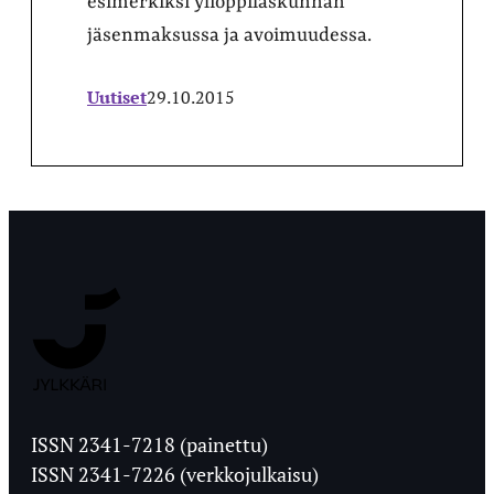
esimerkiksi ylioppilaskunnan
jäsenmaksussa ja avoimuudessa.
Uutiset
29.10.2015
Jyväskylän
Ylioppilaslehti
ISSN 2341-7218 (painettu)
ISSN 2341-7226 (verkkojulkaisu)