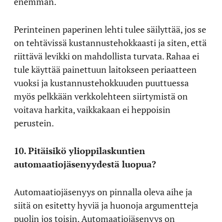
enemmän.
Perinteinen paperinen lehti tulee säilyttää, jos se
on tehtävissä kustannustehokkaasti ja siten, että
riittävä levikki on mahdollista turvata. Rahaa ei
tule käyttää painettuun laitokseen periaatteen
vuoksi ja kustannustehokkuuden puuttuessa
myös pelkkään verkkolehteen siirtymistä on
voitava harkita, vaikkakaan ei heppoisin
perustein.
10. Pitäisikö ylioppilaskuntien
automaatiojäsenyydestä luopua?
Automaatiojäsenyys on pinnalla oleva aihe ja
siitä on esitetty hyviä ja huonoja argumentteja
puolin jos toisin. Automaatiojäsenyys on