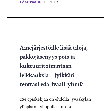
Edarivaalit
6.11.2019
Ainejärjestöille lisää tiloja,
pakkojäsenyys pois ja
kulttuuritoimintaan
leikkauksia – Jylkkäri
tenttasi edarivaaliryhmiä
254 opiskelijaa on ehdolla Jyväskylän
yliopiston ylioppilaskunnan