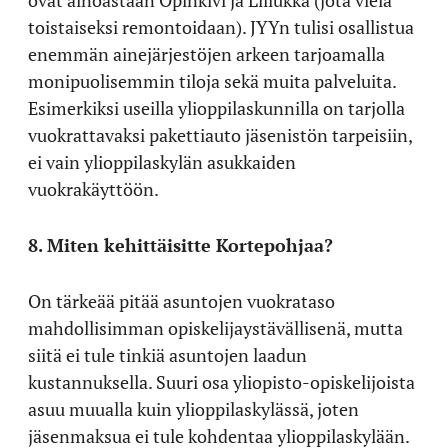
toistaiseksi remontoidaan). JYYn tulisi osallistua
enemmän ainejärjestöjen arkeen tarjoamalla
monipuolisemmin tiloja sekä muita palveluita.
Esimerkiksi useilla ylioppilaskunnilla on tarjolla
vuokrattavaksi pakettiauto jäsenistön tarpeisiin,
ei vain ylioppilaskylän asukkaiden
vuokrakäyttöön.
8. Miten kehittäisitte Kortepohjaa?
On tärkeää pitää asuntojen vuokrataso
mahdollisimman opiskelijaystävällisenä, mutta
siitä ei tule tinkiä asuntojen laadun
kustannuksella. Suuri osa yliopisto-opiskelijoista
asuu muualla kuin ylioppilaskylässä, joten
jäsenmaksua ei tule kohdentaa ylioppilaskylään.