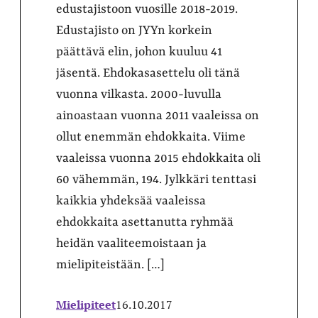
edustajistoon vuosille 2018-2019.
Edustajisto on JYYn korkein
päättävä elin, johon kuuluu 41
jäsentä. Ehdokasasettelu oli tänä
vuonna vilkasta. 2000-luvulla
ainoastaan vuonna 2011 vaaleissa on
ollut enemmän ehdokkaita. Viime
vaaleissa vuonna 2015 ehdokkaita oli
60 vähemmän, 194. Jylkkäri tenttasi
kaikkia yhdeksää vaaleissa
ehdokkaita asettanutta ryhmää
heidän vaaliteemoistaan ja
mielipiteistään. […]
Mielipiteet
16.10.2017