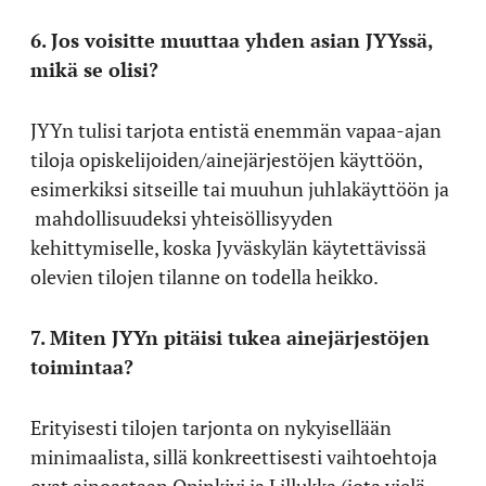
6. Jos voisitte muuttaa yhden asian JYYssä,
mikä se olisi?
JYYn tulisi tarjota entistä enemmän vapaa-ajan
tiloja opiskelijoiden/ainejärjestöjen käyttöön,
esimerkiksi sitseille tai muuhun juhlakäyttöön ja
mahdollisuudeksi yhteisöllisyyden
kehittymiselle, koska Jyväskylän käytettävissä
olevien tilojen tilanne on todella heikko.
7. Miten JYYn pitäisi tukea ainejärjestöjen
toimintaa?
Erityisesti tilojen tarjonta on nykyisellään
minimaalista, sillä konkreettisesti vaihtoehtoja
ovat ainoastaan Opinkivi ja Lillukka (jota vielä