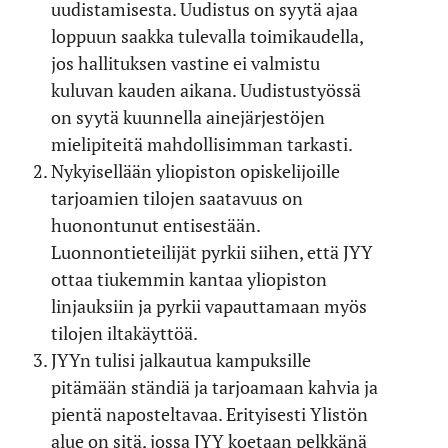
uudistamisesta. Uudistus on syytä ajaa
loppuun saakka tulevalla toimikaudella,
jos hallituksen vastine ei valmistu
kuluvan kauden aikana. Uudistustyössä
on syytä kuunnella ainejärjestöjen
mielipiteitä mahdollisimman tarkasti.
Nykyisellään yliopiston opiskelijoille
tarjoamien tilojen saatavuus on
huonontunut entisestään.
Luonnontieteilijät pyrkii siihen, että JYY
ottaa tiukemmin kantaa yliopiston
linjauksiin ja pyrkii vapauttamaan myös
tilojen iltakäyttöä.
JYYn tulisi jalkautua kampuksille
pitämään ständiä ja tarjoamaan kahvia ja
pientä naposteltavaa. Erityisesti Ylistön
alue on sitä, jossa JYY koetaan pelkkänä