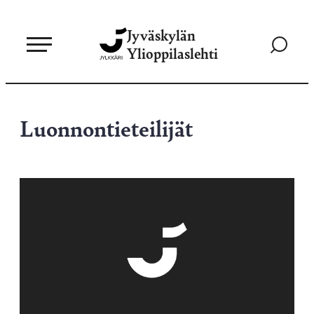
Siirry
Jyväskylän
suoraan
Siirry
Ylioppilaslehti
sisältöön
hakusivul
Luonnontieteilijät