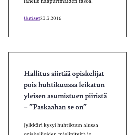
lähelle naapurimaiden tasoa.
Uutiset
23.3.2016
Hallitus siirtää opiskelijat
pois huhtikuussa leikatun
yleisen asumistuen piiristä
– ”Paskaahan se on”
Jylkkäri kysyi huhtikuun alussa
opiskelijoiden mielipiteitä jo