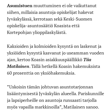
Asumistuen
muuttuminen ei ole vaikuttanut
siihen, millaisia asuntoja opiskelijat hakevat
Jyväskylässä, kerrotaan sekä Keski-Suomen
opiskelija-asuntosäätiö Koasista että
Kortepohjan ylioppilaskylästä.
Kaksioiden ja kolmioiden kysyntä on laskenut ja
yksiöiden kysyntä kasvanut jo useamman vuoden
ajan, kertoo Koasin asiakkuuspäällikkö
Tiia
Matilainen
. Tällä hetkellä Koasin hakemuksista
60 prosenttia on yksiöhakemuksia.
”Uskoisin tämän johtuvan asuntotarjonnan
lisääntymisestä Jyväskylän alueella. Pariskunnille
ja lapsiperheille on asuntoja runsaasti tarjolla
myös vapailla markkinoilla”, Matilainen sanoo.