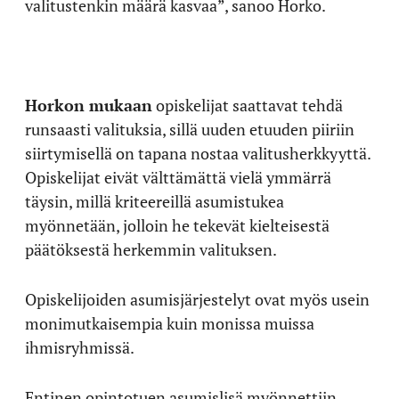
valitustenkin määrä kasvaa”, sanoo Horko.
Horkon mukaan
opiskelijat saattavat tehdä
runsaasti valituksia, sillä uuden etuuden piiriin
siirtymisellä on tapana nostaa valitusherkkyyttä.
Opiskelijat eivät välttämättä vielä ymmärrä
täysin, millä kriteereillä asumistukea
myönnetään, jolloin he tekevät kielteisestä
päätöksestä herkemmin valituksen.
Opiskelijoiden asumisjärjestelyt ovat myös usein
monimutkaisempia kuin monissa muissa
ihmisryhmissä.
Entinen opintotuen asumislisä myönnettiin