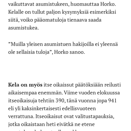
vaikuttavat asumistukeen, huomauttaa Horko.
Kelalle on tullut paljon kysymyksiä esimerkiksi
siitä, voiko pääomatuloja tienaava saada
asumistukea.
”Muilla yleisen asumistuen hakijoilla ei yleensä
ole sellaisia tuloja”, Horko sanoo.
Kela on myös
itse oikaissut päätöksiään reilusti
aikaisempaa enemmän. Viime vuoden elokuussa
itseoikaisuja tehtiin 390, tänä vuonna jopa 941
eli yli kaksinkertaisesti edellisvuoteen
verrattuna. Itseoikaisut ovat valitustapauksia,
jotka oikaistaan heti eivätkä ne etene