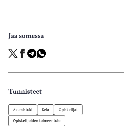
Jaa somessa
Jaa
Jaa
Jaa
Jaa
X-
Facebookissa
Telegramissa
WhatsAppissa
palvelussa
Tunnisteet
Asumistuki
Kela
Opiskelijat
Opiskelijoiden toimeentulo