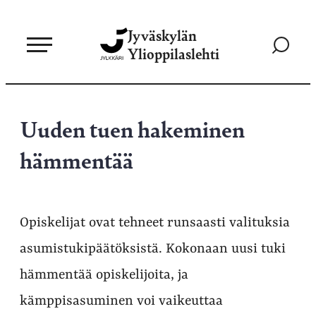
Siirry
Jyväskylän
suoraan
Siirry
Ylioppilaslehti
sisältöön
hakusivul
Uuden tuen hakeminen
hämmentää
Opiskelijat ovat tehneet runsaasti valituksia
asumistukipäätöksistä. Kokonaan uusi tuki
hämmentää opiskelijoita, ja
kämppisasuminen voi vaikeuttaa