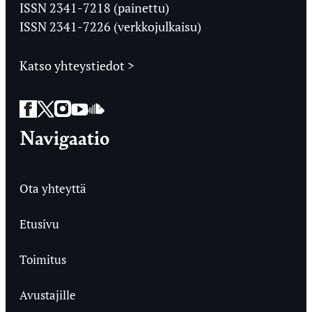
Ylioppilaslehti
ISSN 2341-7218 (painettu)
ISSN 2341-7226 (verkkojulkaisu)
Katso yhteystiedot >
Facebook
Twitter
Instagram
YouTube
SoundCloud
Navigaatio
Ota yhteyttä
Etusivu
Toimitus
Avustajille