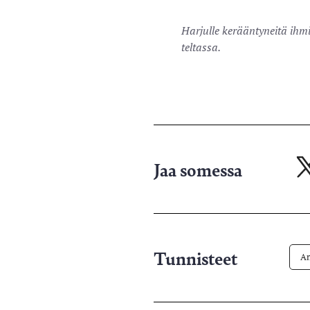
Harjulle kerääntyneitä ihmi
teltassa.
Jaa somessa
Ja
X-
pa
Tunnisteet
Am