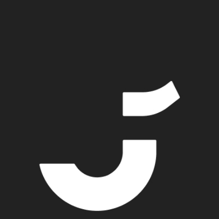
mat-rastilla kilpailijoiden tehtävänä oli selvittää teltan
löytyvien vihjeiden avulla viidessä minuutissa.