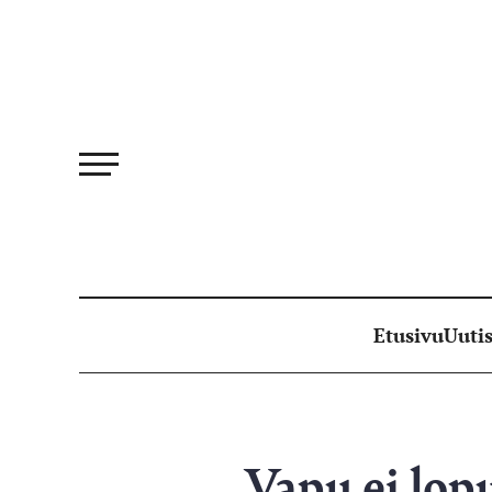
Siirry
suoraan
sisältöön
Etusivu
Uutis
Vapu ei lop