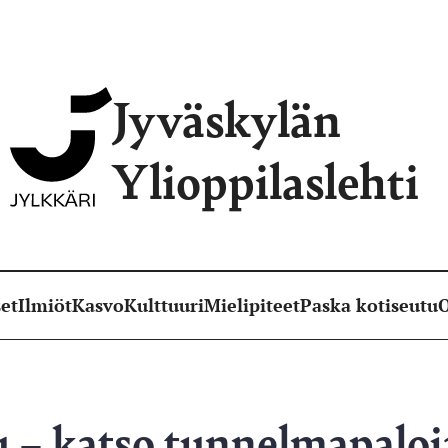
Jyväskylän
Ylioppilaslehti
et
Ilmiöt
Kasvo
Kulttuuri
Mielipiteet
Paska kotiseutu
O
u – katso tunnelmapaloj