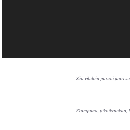
Teltasta vapauduttuaan kilp
Minna Canth sai lakkinsa 
Sää vihdoin parani juuri so
Skumppaa, piknikruokaa, h