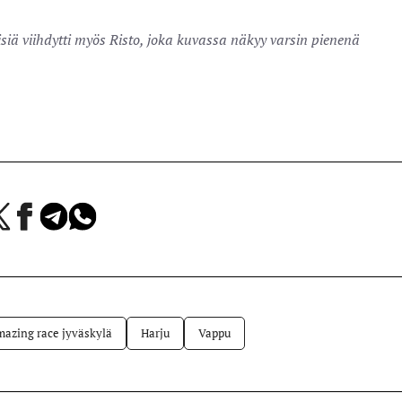
siä viihdytti myös Risto, joka kuvassa näkyy varsin pienenä
a
Jaa
Jaa
Jaa
Facebookissa
Telegramissa
WhatsAppissa
lvelussa
azing race jyväskylä
Harju
Vappu