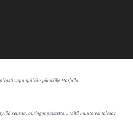
ailijoiden piti vielä julkaista kuva sosiaalisessa mediassa.
Kirkkopuistossa.
pivasti vapunpäivän piknikille Harjulla.
yvää seuraa, auringonpaistetta… Mitä muuta voi toivoa?