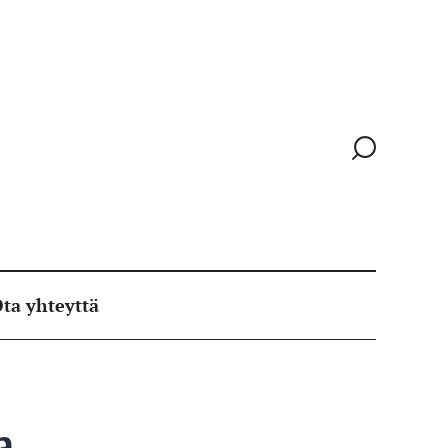
Siirry
hakusivull
ta yhteyttä
a