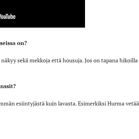
seissa on?
la näkyy sekä mekkoja että housuja. Jos on tapana hikoilla
nssit?
emmän esiintyjästä kuin lavasta. Esimerkiksi Hurma vet