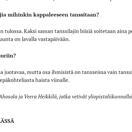
lajia mihinkin kappaleeseen tanssitaan?
n tulossa. Kaksi saman tanssilajin biisiä soitetaan aina p
uunta on lavalla vastapäivään.
uriin?
 saa juotavaa, mutta osa ihmisistä on tansseissa vain t
epäkohteliasta haista viinalle.
hosola ja Veera Heikkilä, jotka vetivät yliopistoliikunnall
LÄSSÄ