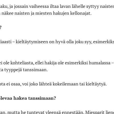
ku, ja jossain vaiheessa iltaa lavan lähelle syttyy naiste
ta näkee naisten ja miesten hakujen kellonajat.
?
aasti – kieltäytymiseen on hyvä olla joku syy, esimerkiksi
 ole kohteliasta, ellei hakija ole esimerkiksi humalassa 
ita tyyppejä tanssimaan.
ota ei osaa, voi joko lähteä kokeilemaan tai kieltäytyä.
olevaa hakea tanssimaan?
ran, mutta he tuntevat yleensä ennestään. Miesparit lien