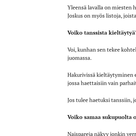
Yleensä lavalla on miesten ha
Joskus on myös listoja, jois
Voiko tanssista kieltäytyä
Voi, kunhan sen tekee kohteli
juomassa.
Hakurivissä kieltäytyminen ei
jossa haettaisiin vain parha
Jos tulee haetuksi tanssiin, j
Voiko samaa sukupuolta 
Naispareja näkyy jonkin ver