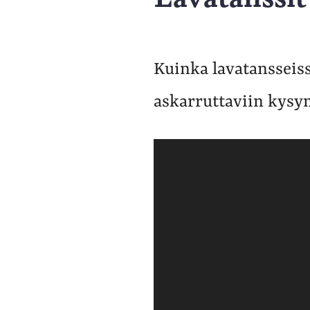
Kuinka lavatansseissa
askarruttaviin kysy