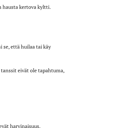
n hausta kertova kyltti.
 se, että huilaa tai käy
– tanssit eivät ole tapahtuma,
evät harvinaisuus.