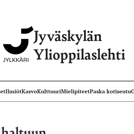
Jyväskylän
Ylioppilaslehti
et
Ilmiöt
Kasvo
Kulttuuri
Mielipiteet
Paska kotiseutu
O
 haltuun