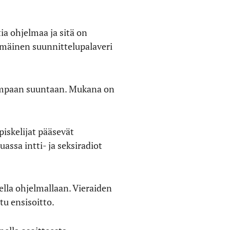
a ohjelmaa ja sitä on
mmäinen suunnittelupalaveri
ompaan suuntaan. Mukana on
iskelijat pääsevät
ssa intti- ja seksiradiot
lla ohjelmallaan. Vieraiden
tu ensisoitto.