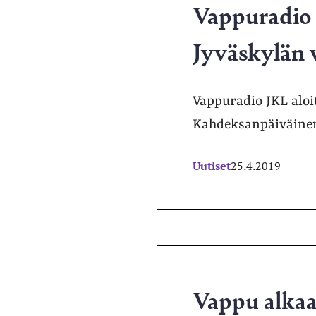
Vappuradio t
Jyväskylän
Vappuradio JKL aloi
Kahdeksanpäiväinen
Uutiset
25.4.2019
Vappu alkaa