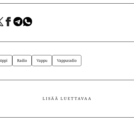
a
Jaa
Jaa
Jaa
Facebookissa
Telegramissa
WhatsAppissa
lvelussa
öppi
Radio
Vappu
Vappuradio
LISÄÄ LUETTAVAA