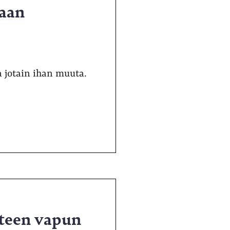
taan
 jotain ihan muuta.
hteen vapun