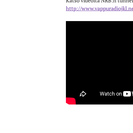
Katso videolta NRB:n tunnel
http://www.vappuradiojkl.n