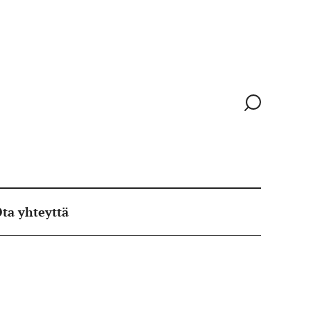
Siirry
hakusivull
ta yhteyttä