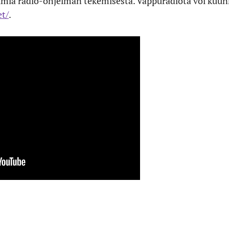
mia radio-ohjelman tekemisestä. Vappuradiota voi kuunn
et/
.