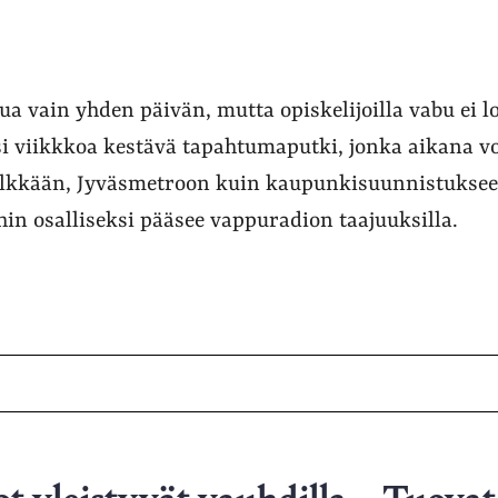
a vain yhden päivän, mutta opiskelijoilla vabu ei lo
i viikkkoa kestävä tapahtumaputki, jonka aikana voi
lkkään, Jyväsmetroon kuin kaupunkisuunnistukseen
hin osalliseksi pääsee vappuradion taajuuksilla.
t yleistyvät vauhdilla – Tuovat