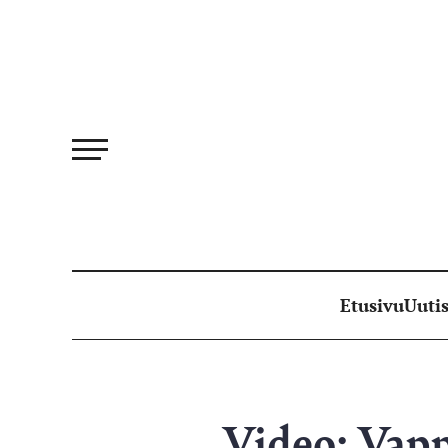
Siirry
suoraan
sisältöön
Etusivu
Uutis
Video: Vapp