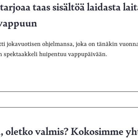
arjoaa taas sisältöä laidasta lai
 vappuun
tti jokavuotisen ohjelmansa, joka on tänäkin vuonna
 spektaakkeli huipentuu vappupäivään.
, oletko valmis? Kokosimme y