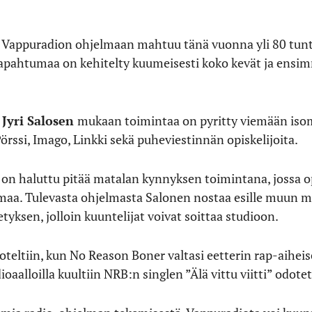
 Vappuradion ohjelmaan mahtuu tänä vuonna yli 80 tunti
Tapahtumaa on kehitelty kuumeisesti koko kevät ja ensi
n
Jyri Salosen
mukaan toimintaa on pyritty viemään is
örssi, Imago, Linkki sekä puheviestinnän opiskelijoita.
n haluttu pitää matalan kynnyksen toimintana, jossa op
aa. Tulevasta ohjelmasta Salonen nostaa esille muun mua
tyksen, jolloin kuuntelijat voivat soittaa studioon.
eltiin, kun No Reason Boner valtasi eetterin rap-aiheise
oaalloilla kuultiin NRB:n singlen ”Älä vittu viitti” odotet