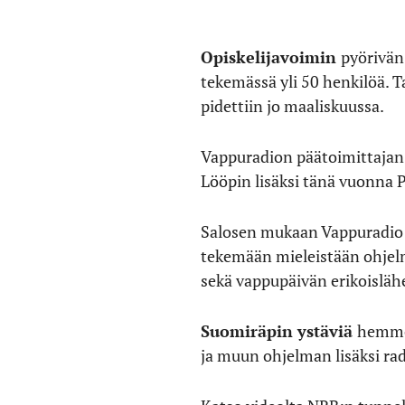
Opiskelijavoimin
pyörivän
tekemässä yli 50 henkilöä. 
pidettiin jo maaliskuussa.
Vappuradion päätoimittaja
Lööpin lisäksi tänä vuonna P
Salosen mukaan Vappuradio o
tekemään mieleistään ohjelm
sekä vappupäivän erikoislähe
Suomiräpin ystäviä
hemmot
ja muun ohjelman lisäksi radi