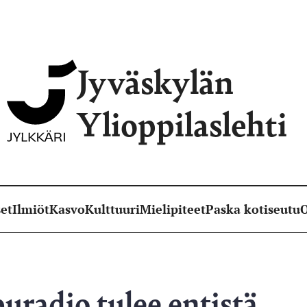
Jyväskylän
Ylioppilaslehti
et
Ilmiöt
Kasvo
Kulttuuri
Mielipiteet
Paska kotiseutu
O
uradio tulee entistä