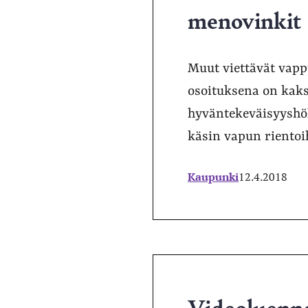
menovinkit
Muut viettävät vappu
osoituksena on kaks
hyväntekeväisyyshö
käsin vapun rientoi
Kaupunki
12.4.2018
Videoluenno