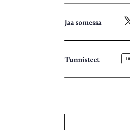
Jaa somessa
Ja
X-
pa
Tunnisteet
Lö