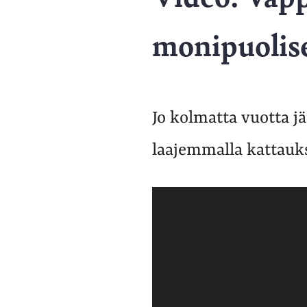
monipuolise
Jo kolmatta vuotta j
laajemmalla kattauks