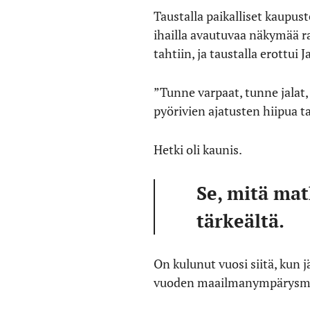
Taustalla paikalliset kaupus
ihailla avautuvaa näkymää r
tahtiin, ja taustalla erottui
”Tunne varpaat, tunne jalat,
pyörivien ajatusten hiipua t
Hetki oli kaunis.
Se, mitä ma
tärkeältä.
On kulunut vuosi siitä, kun j
vuoden maailmanympärysmatk