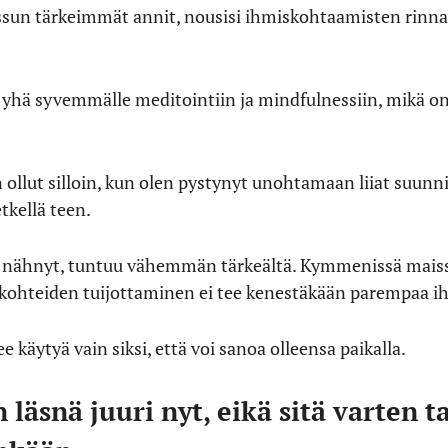
issun tärkeimmät annit, nousisi ihmiskohtaamisten rinna
 yhä syvemmälle meditointiin ja mindfulnessiin, mikä o
 ollut silloin, kun olen pystynyt unohtamaan liiat suunn
etkellä teen.
 nähnyt, tuntuu vähemmän tärkeältä. Kymmenissä maissa 
hteiden tuijottaminen ei tee kenestäkään parempaa ih
e käytyä vain siksi, että voi sanoa olleensa paikalla.
läsnä juuri nyt, eikä sitä varten t