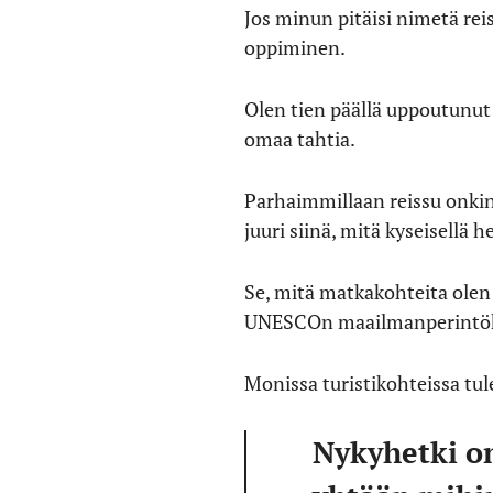
Jos minun pitäisi nimetä re
oppiminen.
Olen tien päällä uppoutunut
omaa tahtia.
Parhaimmillaan reissu onkin
juuri siinä, mitä kyseisellä h
Se, mitä matkakohteita olen
UNESCOn maailmanperintöko
Monissa turistikohteissa tule
Nykyhetki on 