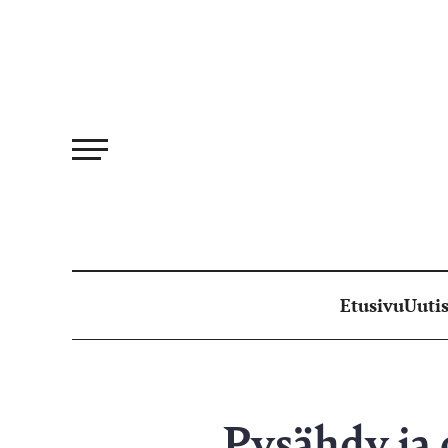
Siirry
suoraan
sisältöön
Etusivu
Uutis
Pysähdy ja o