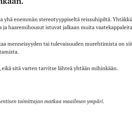
nkään.
taa yhä enemmän stereotyyppiseltä reissuhipiltä. Yhtäkki
 ja haaremihousut istuvat jalkaan muita vaatekappale
aa menneisyyden tai tulevaisuuden murehtimista on siitä 
tamista.
, eikä sitä varten tarvitse lähteä yhtään mihinkään.
 entisen toimittajan matkaa maailman ympäri.