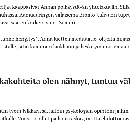
telijat kaappasivat Annan poikaystävän yhteiskuviin. Sil
auhassa. Aamuauringon valaisema Bromo-tulivuori tuprut
 Jaava-saaren korkein vuori Semeru.
 tunne hengitys”, Anna luetteli meditaatio-ohjeita hiljai
austalle, jätin kamerani laukkuun ja keskityin maisemaan
tkakohteita olen nähnyt, tuntuu 
ätin työni Jylkkärissä, laitoin psykologian opintoni jäihin
alle. Vuosi on ollut paikoin raskas, mutta ehdottomast