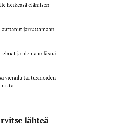
lle hetkessä elämisen
n auttanut jarruttamaan
itelmat ja olemaan läsnä
vierailu tai tusinoiden
mistä.
arvitse lähteä