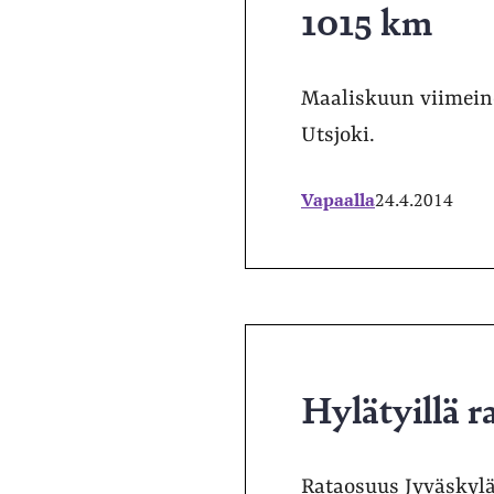
1015 km
Maaliskuun viimeine
Utsjoki.
Vapaalla
24.4.2014
Hylätyillä ra
Rataosuus Jyväskylä