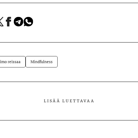
a
Jaa
Jaa
Jaa
Facebookissa
Telegramissa
WhatsAppissa
lvelussa
imo reissaa
Mindfulness
LISÄÄ LUETTAVAA