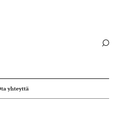
Siirry
hakusivull
ta yhteyttä