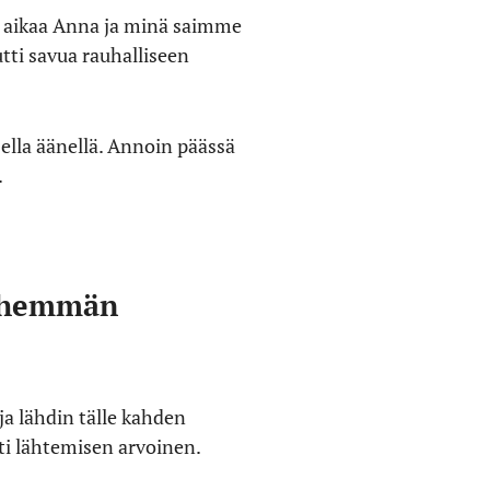
lä aikaa Anna ja minä saimme
ti savua rauhalliseen
sella äänellä. Annoin päässä
.
vähemmän
 ja lähdin tälle kahden
i lähtemisen arvoinen.