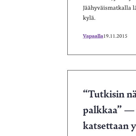
Jäähyväismatkalla l
kylä.
Vapaalla
19.11.2015
“Tutkisin nä
palkkaa” — 
katsettaan 