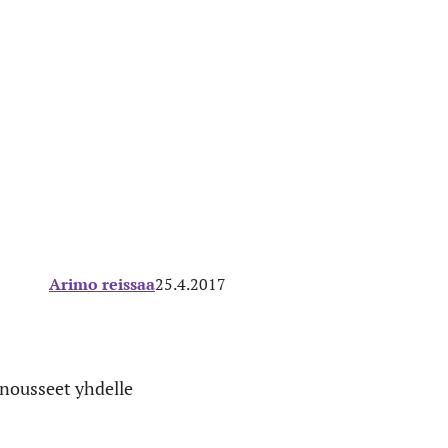
Arimo reissaa
25.4.2017
 nousseet yhdelle