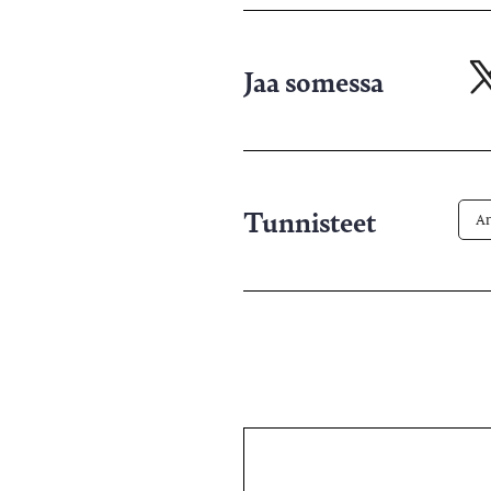
Jaa somessa
Ja
X-
pa
Tunnisteet
Ar