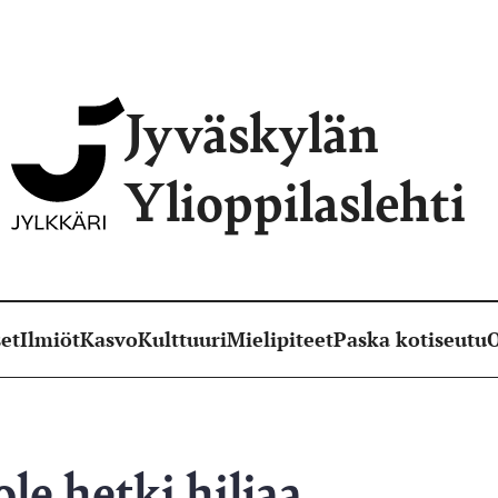
Jyväskylän
Ylioppilaslehti
et
Ilmiöt
Kasvo
Kulttuuri
Mielipiteet
Paska kotiseutu
O
le hetki hiljaa