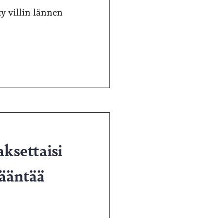
y villin lännen
aksettaisi
kääntää