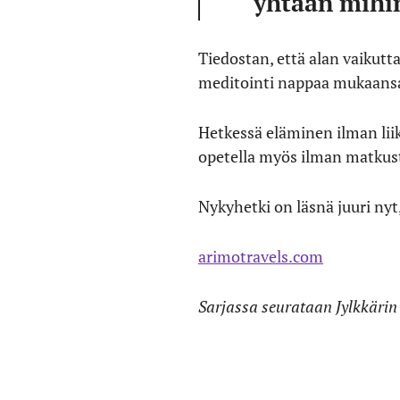
yhtään mihi
Tiedostan, että alan vaikut
meditointi nappaa mukaansa
Hetkessä eläminen ilman liik
opetella myös ilman matkus
Nykyhetki on läsnä juuri nyt
arimotravels.com
Sarjassa seurataan Jylkkärin