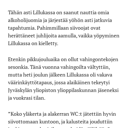
Tähän asti Lillukassa on saanut nauttia omia
alkoholijuomia ja järjestää yöhön asti jatkuvia
tapahtumia. Pahimmillaan siivoojat ovat
herättäneet juhlijoita aamulla, vaikka yöpyminen
Lillukassa on kielletty.
Etenkin pikkujouluaika on ollut vahingontekojen
sesonkia. Tänä vuonna vahingoilta vältyttiin,
mutta heti joulun jälkeen Lillukassa oli vakava
väärinkäyttötapaus, jossa alaikäinen tekeytyi
Jyväskylän yliopiston ylioppilaskunnan jäseneksi
ja vuokrasi tilan.
”Koko yläkerta ja alakerran WC:t jätettiin hyvin
siivottomaan kuntoon, ja kalusteita jouduttiin