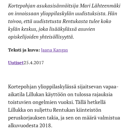
Kortepohjan asukasisännöitsija Mari Lähteenmäki
on innoissaan ylioppilaskylän uudistuksista. Hän
toivoo, että uudistetusta Rentukasta tulee koko
kylän keskus, joka lisääkylässä asuvien
opiskelijoiden yhteisöllisyyttä.
Teksti ja kuva:
Jaana Kangas
Uutiset
25.4.2017
Kortepohjan ylioppilaskylässä sijaitsevan vapaa-
aikatila Lillukan käyttöön on tulossa rajauksia
toistuvien ongelmien vuoksi. Tällä hetkellä
Lillukka on suljettu Rentukan kiinteistön
peruskorjauksen takia, ja sen on määrä valmistua
alkuvuodesta 2018.