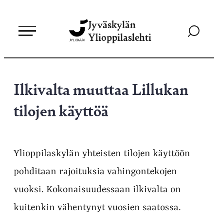
Siirry
Jyväskylän
suoraan
Siirry
Ylioppilaslehti
sisältöön
hakusivul
Ilkivalta muuttaa Lillukan
tilojen käyttöä
Ylioppilaskylän yhteisten tilojen käyttöön
pohditaan rajoituksia vahingontekojen
vuoksi. Kokonaisuudessaan ilkivalta on
kuitenkin vähentynyt vuosien saatossa.