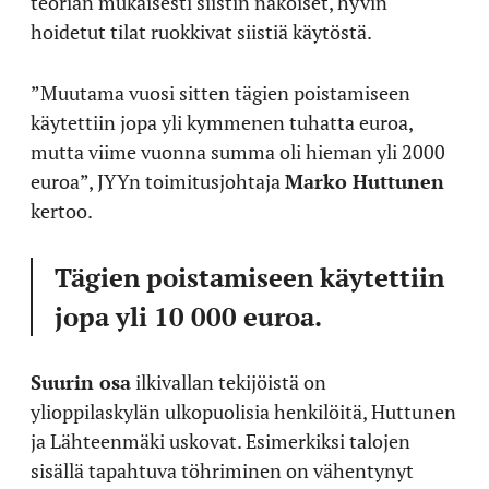
teorian mukaisesti siistin näköiset, hyvin
hoidetut tilat ruokkivat siistiä käytöstä.
”Muutama vuosi sitten tägien poistamiseen
käytettiin jopa yli kymmenen tuhatta euroa,
mutta viime vuonna summa oli hieman yli 2000
euroa”, JYYn toimitusjohtaja
Marko Huttunen
kertoo.
Tägien poistamiseen käytettiin
jopa yli 10 000 euroa.
Suurin osa
ilkivallan tekijöistä on
ylioppilaskylän ulkopuolisia henkilöitä, Huttunen
ja Lähteenmäki uskovat. Esimerkiksi talojen
sisällä tapahtuva töhriminen on vähentynyt