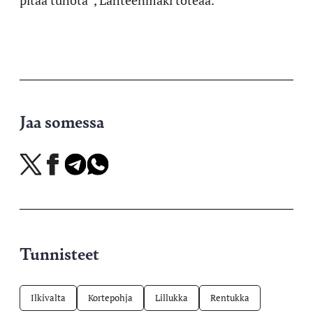
pitää tuhota”, Lähteenmäki toteaa.
Jaa somessa
Jaa
Jaa
Jaa
Jaa
X-
Facebookissa
Telegramissa
WhatsAppissa
palvelussa
Tunnisteet
Ilkivalta
Kortepohja
Lillukka
Rentukka