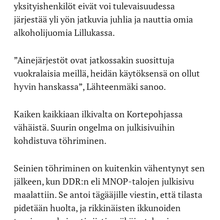
yksityishenkilöt eivät voi tulevaisuudessa
järjestää yli yön jatkuvia juhlia ja nauttia omia
alkoholijuomia Lillukassa.
”Ainejärjestöt ovat jatkossakin suosittuja
vuokralaisia meillä, heidän käytöksensä on ollut
hyvin hanskassa”, Lähteenmäki sanoo.
Kaiken kaikkiaan ilkivalta on Kortepohjassa
vähäistä. Suurin ongelma on julkisivuihin
kohdistuva töhriminen.
Seinien töhriminen on kuitenkin vähentynyt sen
jälkeen, kun DDR:n eli MNOP-talojen julkisivu
maalattiin. Se antoi tägääjille viestin, että tilasta
pidetään huolta, ja rikkinäisten ikkunoiden