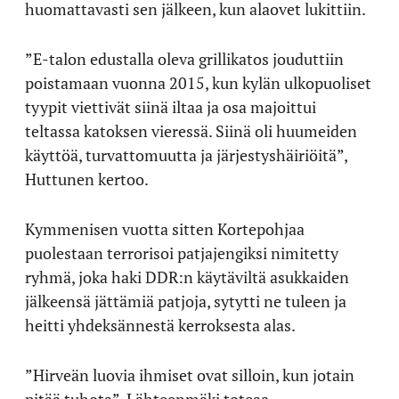
huomattavasti sen jälkeen, kun alaovet lukittiin.
”E-talon edustalla oleva grillikatos jouduttiin
poistamaan vuonna 2015, kun kylän ulkopuoliset
tyypit viettivät siinä iltaa ja osa majoittui
teltassa katoksen vieressä. Siinä oli huumeiden
käyttöä, turvattomuutta ja järjestyshäiriöitä”,
Huttunen kertoo.
Kymmenisen vuotta sitten Kortepohjaa
puolestaan terrorisoi patjajengiksi nimitetty
ryhmä, joka haki DDR:n käytäviltä asukkaiden
jälkeensä jättämiä patjoja, sytytti ne tuleen ja
heitti yhdeksännestä kerroksesta alas.
”Hirveän luovia ihmiset ovat silloin, kun jotain