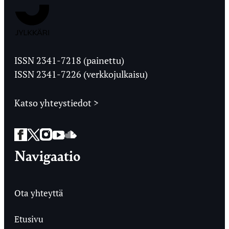
Jyväskylän
Ylioppilaslehti
ISSN 2341-7218 (painettu)
ISSN 2341-7226 (verkkojulkaisu)
Katso yhteystiedot >
Facebook
Twitter
Instagram
YouTube
SoundCloud
Navigaatio
Ota yhteyttä
Etusivu