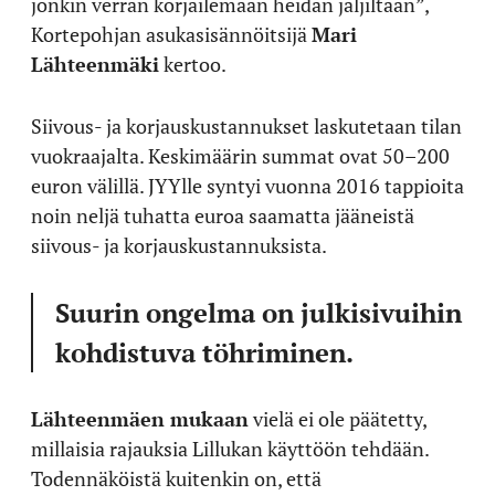
jonkin verran korjailemaan heidän jäljiltään”,
Kortepohjan asukasisännöitsijä
Mari
Lähteenmäki
kertoo.
Siivous- ja korjauskustannukset laskutetaan tilan
vuokraajalta. Keskimäärin summat ovat 50–200
euron välillä. JYYlle syntyi vuonna 2016 tappioita
noin neljä tuhatta euroa saamatta jääneistä
siivous- ja korjauskustannuksista.
Suurin ongelma on julkisivuihin
kohdistuva töhriminen.
Lähteenmäen mukaan
vielä ei ole päätetty,
millaisia rajauksia Lillukan käyttöön tehdään.
Todennäköistä kuitenkin on, että