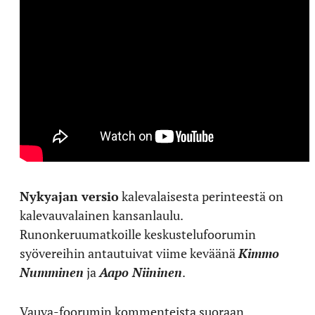
Nykyajan versio
kalevalaisesta perinteestä on
kalevauvalainen kansanlaulu.
Runonkeruumatkoille keskustelufoorumin
syövereihin antautuivat viime keväänä
Kimmo
Numminen
ja
Aapo Niininen
.
Vauva-foorumin kommenteista suoraan