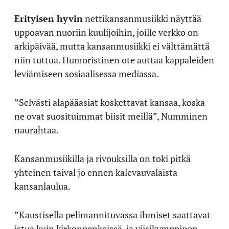
Erityisen hyvin
nettikansanmusiikki näyttää
uppoavan nuoriin kuulijoihin, joille verkko on
arkipäivää, mutta kansanmusiikki ei välttämättä
niin tuttua. Humoristinen ote auttaa kappaleiden
leviämiseen sosiaalisessa mediassa.
”Selvästi alapääasiat koskettavat kansaa, koska
ne ovat suosituimmat biisit meillä”, Numminen
naurahtaa.
Kansanmusiikilla ja rivouksilla on toki pitkä
yhteinen taival jo ennen kalevauvalaista
kansanlaulua.
”Kaustisella pelimannituvassa ihmiset saattavat
istua kuin kirkonpenkeissä, ja viisikymppinen