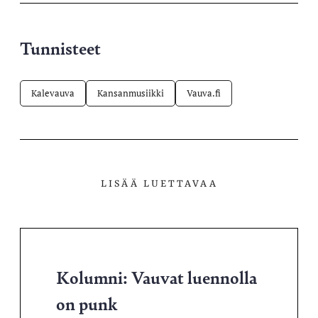
Tunnisteet
Kalevauva
Kansanmusiikki
Vauva.fi
LISÄÄ LUETTAVAA
Kolumni: Vauvat luennolla
on punk