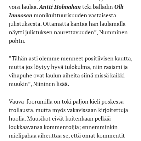
voisi laulaa.
Antti Holmahan
teki balladin
Olli
Immosen
monikulttuurisuuden vastaisesta
julistuksesta. Ottamatta kantaa hän laulamalla
näytti julistuksen naurettavuuden”, Numminen
pohtii.
”Tähän asti olemme menneet positiivisen kautta,
mutta jos löytyy hyvä tulokulma, niin rasismi ja
vihapuhe ovat laulun aiheita siinä missä kaikki
muukin”, Niininen lisää.
Vauva-foorumilla on toki paljon kieli poskessa
trollausta, mutta myös vakavissaan kirjoitettuja
huolia. Muusikot eivät kuitenkaan pelkää
loukkaavansa kommentoijia; ennemminkin
mielipahaa aiheuttaa se, että omat kommentit