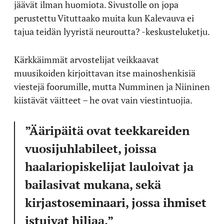
jäävät ilman huomiota. Sivustolle on jopa
perustettu Vituttaako muita kun Kalevauva ei
tajua teidän lyyristä neuroutta? -keskusteluketju.
Kärkkäimmät arvostelijat veikkaavat
muusikoiden kirjoittavan itse mainoshenkisiä
viestejä foorumille, mutta Numminen ja Niininen
kiistävät väitteet – he ovat vain viestintuojia.
”Ääripäitä ovat teekkareiden
vuosijuhlabileet, joissa
haalariopiskelijat lauloivat ja
bailasivat mukana, sekä
kirjastoseminaari, jossa ihmiset
istuivat hiljaa.”