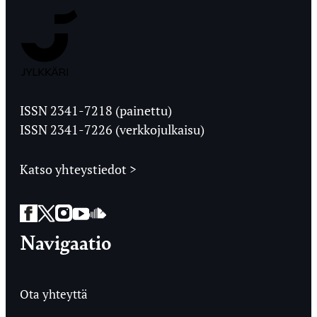
Jyväskylän
Ylioppilaslehti
ISSN 2341-7218 (painettu)
ISSN 2341-7226 (verkkojulkaisu)
Katso yhteystiedot >
Facebook
Twitter
Instagram
YouTube
SoundCloud
Navigaatio
Ota yhteyttä