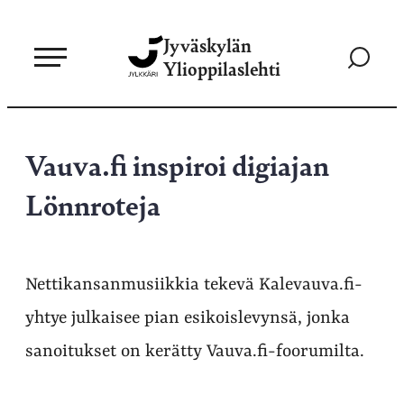
Siirry
Jyväskylän
suoraan
Siirry
Ylioppilaslehti
sisältöön
hakusivul
Vauva.fi inspiroi digiajan
Lönnroteja
Nettikansanmusiikkia tekevä Kalevauva.fi-
yhtye julkaisee pian esikoislevynsä, jonka
sanoitukset on kerätty Vauva.fi-foorumilta.