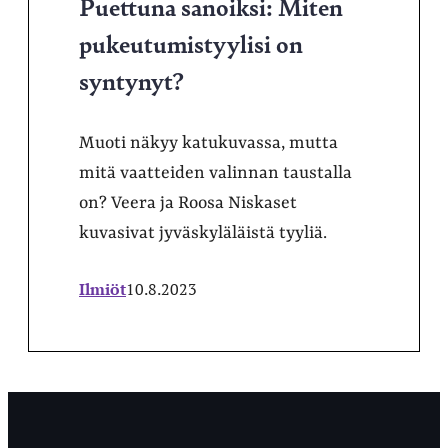
Puettuna sanoiksi: Miten
pukeutumistyylisi on
syntynyt?
Muoti näkyy katukuvassa, mutta
mitä vaatteiden valinnan taustalla
on? Veera ja Roosa Niskaset
kuvasivat jyväskyläläistä tyyliä.
Ilmiöt
10.8.2023