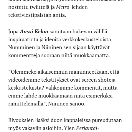
nostettu twiittejä ja
Metro
-lehden
tekstiviestipalstan antia.
Jopa
Anssi Kelan
sanotaan hakevan välillä
inspiraatiota ja ideoita verkkokeskusteluista.
Numminen ja Niininen sen sijaan käyttävät
kommentteja suoraan niitä muokkaamatta.
”Olemmeko aikaisemmin maininneetkaan, että
videoidemme tekstitykset ovat screen shoteja
keskusteluista? Valikoimme kommentit, mutta
emme lähde muokkaamaan niitä esimerkiksi
riimittelemällä”, Niininen sanoo.
Rivouksien lisäksi duon kappaleissa pureudutaan
myös vakaviin asioihin. Ylen
Perjantai
-