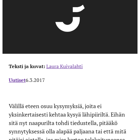
Teksti ja kuvat:
Laura Kuivalahti
Uutiset
6.3.2017
Välillä eteen osuu kysymyksiä, joita ei
yksinkertaisesti kehtaa kysyä lähipiiriltä. Eihän
sitä nyt naapurilta tohdi tiedustella, pitääkö
synnytyksessä olla alapää paljaana tai että mitä
pitäisi ajatella, jos mies kertoo telakoituneensa