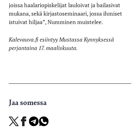
joissa haalariopiskelijat lauloivat ja bailasivat
mukana, sekä kirjastoseminaari, jossa ihmiset
istuivat hiljaa”, Numminen muistelee.
Kalevauva.fi esiintyy Mustassa Kynnyksessä
perjantaina 17. maaliskuuta.
Jaa somessa
Jaa
Jaa
Jaa
Jaa
X-
Facebookissa
Telegramissa
WhatsAppissa
palvelussa