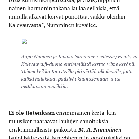
nainen harmonin takana laulaa sellaisia, että
minulla alkavat korvat punottaa, vaikka olenkin
Kalevauvasta”, Numminen kuvailee.
Aapo Niininen ja Kimmo Numminen (edessä) esiintyivät
Kalevauva.fi-duona ensimmäistä kertaa viime kesänä.
Toinen keikka Kaustisilla piti siirtää ulkolavalle, jotta
kaikki halukkaat pääsivät kuuntelemaan uutta
nettikansanmusiikkia.
Ei ole tietenkään
ensimmäinen kerta, kun
muusikot naaraavat laulujen sanoituksia
eriskummallisista paikoista.
M. A. Numminen
lauloi lakitekstiä, ja myöhemmin sanoituksiksi on