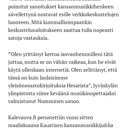
poimitut sanoitukset kansanmusiikkihenkeen
sävellettynä nostavat esille verkkokeskustelujen
luonteen. Mitä kummallisimpaankin
keskustelunaloitukseen saattaa tulla nopeasti
satoja vastauksia.
”Olen yrittänyt kertoa isovanhemmilleni tätä
juttua, mutta se on vähän vaikeaa, kun he eivät
käytä ollenkaan internetiä. Olen selittänyt, että
tämä on kuin laulaisimme
yleisönosastokirjoituksia Hesarista”, Jyväskylän
yliopistosta viime keväänä musiikinopettajaksi
valmistunut Numminen sanoo.
Kalevauva.fi perustettiin vuosi sitten
maaliskuussa Kaustisen kansanmusiikkijuhlia